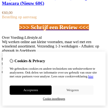
Mascara (Nieuw 60€)
€
60,00
Bestelling op aanvraag
>>> Schrijf een Review <<<
Over Voeding-Lifestyle.nl
Wij werken online aan kleine voorraden, maar wel met een
wisselend assortiment. Verzending 1-3 werkdagen - Afhalen: op
afspraak in Apeldoorn
Neem contact met ons op
info@voeding-lifestyle.nl
Cookies & Privacy
Whatsapp
+31 614044847
Social Media
We gebruiken cookies en andere technieken om websiteverkeer te
Informatie
analyseren. Ook delen we informatie over uw gebruik van onze site
met onze partners voor analyse.
Lees onze cookieverklaring
hier
Over mij
Herbalife
Member aanmelding
Accepteren
Weigeren
Runs
Join The Team
Cookie-instellingen
Vacatures