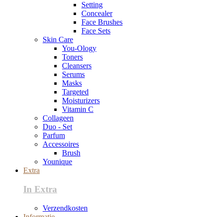
Setting
Concealer
Face Brushes
Face Sets
Skin Care
You-Ology
Toners
Cleansers
Serums
Masks
Targeted
Moisturizers
Vitamin C
Collageen
Duo - Set
Parfum
Accessoires
Brush
Younique
Extra
In Extra
Verzendkosten
Informatie