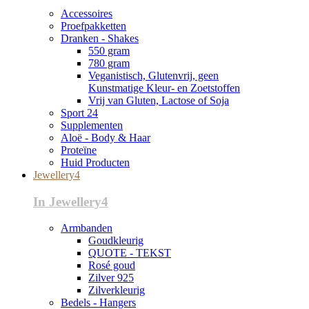
Accessoires
Proefpakketten
Dranken - Shakes
550 gram
780 gram
Veganistisch, Glutenvrij, geen
Kunstmatige Kleur- en Zoetstoffen
Vrij van Gluten, Lactose of Soja
Sport 24
Supplementen
Aloë - Body & Haar
Proteïne
Huid Producten
Jewellery4
In Jewellery4
Armbanden
Goudkleurig
QUOTE - TEKST
Rosé goud
Zilver 925
Zilverkleurig
Bedels - Hangers