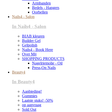
Armbanden
Bedels - Hangers
Oorbellen
Nails4 - Salon
In Nails4 - Salon
BIAB kleuren
Builder Gel
Gelpolish
Nails4 - Book Here
Over Mij
SHOPPING PRODUCTS
Nagelriemolie - Oil
Press-On Nails
Beauty4
In Beauty4
Aanbieding!
Gummies
Laatste stuks! -50%
op aanvraag
Sold Out