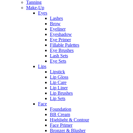
Tanning
Make-Up
Eyes
Lashes
Brow
Eyeliner
Eyeshadow
Eye Primer
Fillable Palettes
Eye Brushes
Lash Sets
Eye Sets
Lips
Lipstick
Lip Gloss
Lip Care
Lip Liner
Lip Brushes
Lip Sets
Face
Foundation
BB Cream
Highlight & Contour
Face Primer
Bronzer & Blusher