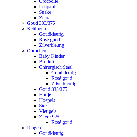
Crocodile
Leopard
Snake
Zebra
Goud 333/375
Kettingen
Goudkleurig
Rosé goud
Zilverkleurig
Oorbellen
Baby-Kinder
Bruiloft
Chirurgisch Staal
Goudkleurig
Rosé goud
Zilverkleurig
Goud 333/375
Hartje
Hoepels
Ster
Vleugels
Zilver 925
Rosé goud
Ringen
Goudkleurig