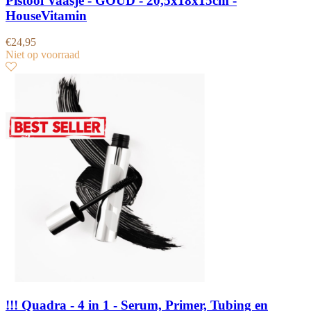
Pistool Vaasje - GOUD - 20,5x18x15cm -
HouseVitamin
€
24,95
Niet op voorraad
!!! Quadra - 4 in 1 - Serum, Primer, Tubing en