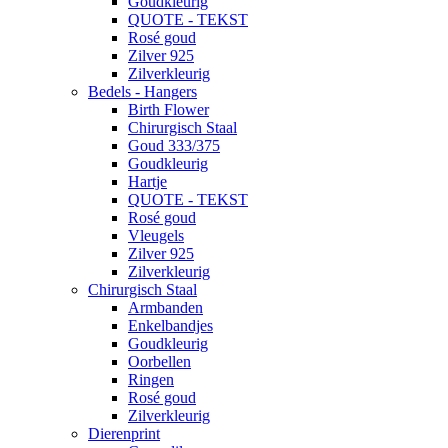
Goudkleurig
QUOTE - TEKST
Rosé goud
Zilver 925
Zilverkleurig
Bedels - Hangers
Birth Flower
Chirurgisch Staal
Goud 333/375
Goudkleurig
Hartje
QUOTE - TEKST
Rosé goud
Vleugels
Zilver 925
Zilverkleurig
Chirurgisch Staal
Armbanden
Enkelbandjes
Goudkleurig
Oorbellen
Ringen
Rosé goud
Zilverkleurig
Dierenprint