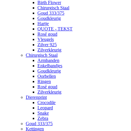
Birth Flower
Chirurgisch Staal
Goud 333/375
Goudkleurig
Hartje
QUOTE - TEKST
Rosé goud
Vleugels
Zilver 925
Zilverkleurig
Chirurgisch Staal
Armbanden
Enkelbandjes
Goudkleurig
Oorbellen
Ringen
Rosé goud
Zilverkleurig
Dierenprint
Crocodile
Leopard
Snake
Zebra
Goud 333/375
Kettingen