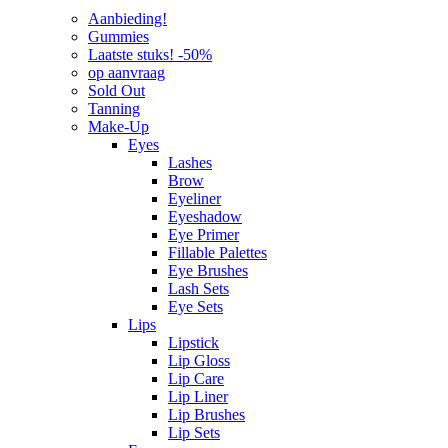
Aanbieding!
Gummies
Laatste stuks! -50%
op aanvraag
Sold Out
Tanning
Make-Up
Eyes
Lashes
Brow
Eyeliner
Eyeshadow
Eye Primer
Fillable Palettes
Eye Brushes
Lash Sets
Eye Sets
Lips
Lipstick
Lip Gloss
Lip Care
Lip Liner
Lip Brushes
Lip Sets