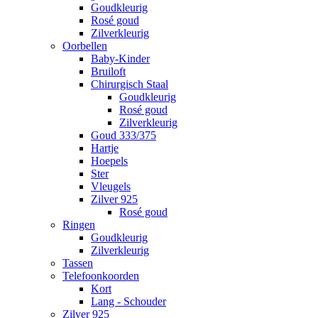
Goudkleurig
Rosé goud
Zilverkleurig
Oorbellen
Baby-Kinder
Bruiloft
Chirurgisch Staal
Goudkleurig
Rosé goud
Zilverkleurig
Goud 333/375
Hartje
Hoepels
Ster
Vleugels
Zilver 925
Rosé goud
Ringen
Goudkleurig
Zilverkleurig
Tassen
Telefoonkoorden
Kort
Lang - Schouder
Zilver 925