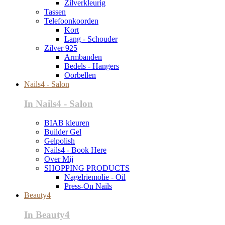
Zilverkleurig
Tassen
Telefoonkoorden
Kort
Lang - Schouder
Zilver 925
Armbanden
Bedels - Hangers
Oorbellen
Nails4 - Salon
In Nails4 - Salon
BIAB kleuren
Builder Gel
Gelpolish
Nails4 - Book Here
Over Mij
SHOPPING PRODUCTS
Nagelriemolie - Oil
Press-On Nails
Beauty4
In Beauty4