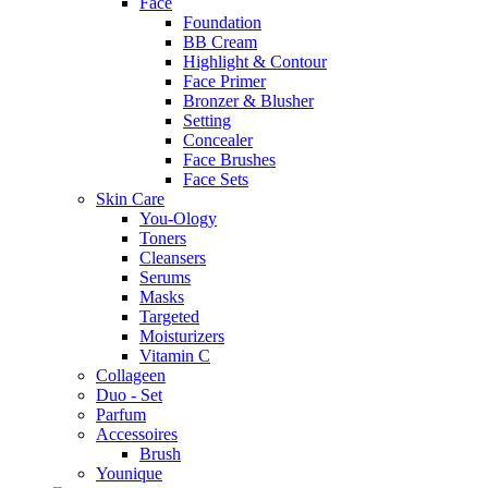
Face
Foundation
BB Cream
Highlight & Contour
Face Primer
Bronzer & Blusher
Setting
Concealer
Face Brushes
Face Sets
Skin Care
You-Ology
Toners
Cleansers
Serums
Masks
Targeted
Moisturizers
Vitamin C
Collageen
Duo - Set
Parfum
Accessoires
Brush
Younique