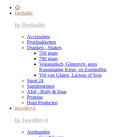
Herbalife
In Herbalife
Accessoires
Proefpakketten
Dranken - Shakes
550 gram
780 gram
Veganistisch, Glutenvrij, geen
Kunstmatige Kleur- en Zoetstoffen
Vrij van Gluten, Lactose of Soja
Sport 24
Supplementen
Aloë - Body & Haar
Proteïne
Huid Producten
Jewellery4
In Jewellery4
Armbanden