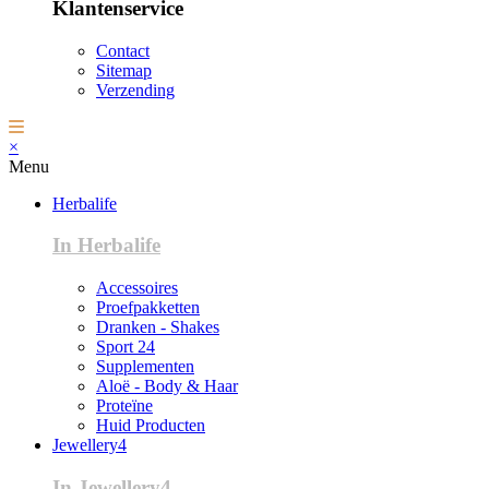
Klantenservice
Contact
Sitemap
Verzending
×
Menu
Herbalife
In Herbalife
Accessoires
Proefpakketten
Dranken - Shakes
Sport 24
Supplementen
Aloë - Body & Haar
Proteïne
Huid Producten
Jewellery4
In Jewellery4