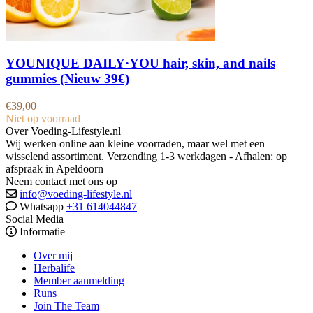
YOUNIQUE DAILY·YOU hair, skin, and nails
gummies (Nieuw 39€)
€
39,00
Niet op voorraad
Over Voeding-Lifestyle.nl
Wij werken online aan kleine voorraden, maar wel met een
wisselend assortiment. Verzending 1-3 werkdagen - Afhalen: op
afspraak in Apeldoorn
Neem contact met ons op
info@voeding-lifestyle.nl
Whatsapp
+31 614044847
Social Media
Informatie
Over mij
Herbalife
Member aanmelding
Runs
Join The Team