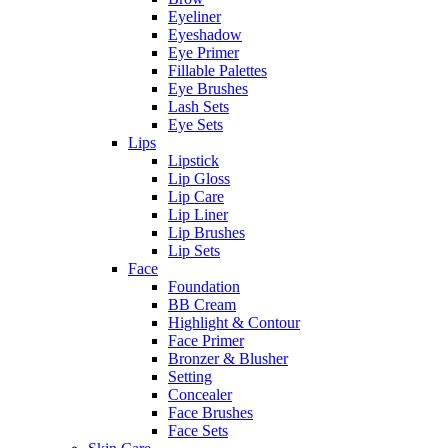
Eyeliner
Eyeshadow
Eye Primer
Fillable Palettes
Eye Brushes
Lash Sets
Eye Sets
Lips
Lipstick
Lip Gloss
Lip Care
Lip Liner
Lip Brushes
Lip Sets
Face
Foundation
BB Cream
Highlight & Contour
Face Primer
Bronzer & Blusher
Setting
Concealer
Face Brushes
Face Sets