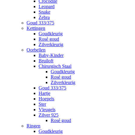
Crocodile
Leopard
Snake
Zebra
Goud 333/375
Kettingen
Goudkleurig
Rosé goud
Zilverkleurig
Oorbellen
Baby-Kinder
Bruiloft
Chirurgisch Staal
Goudkleurig
Rosé goud
Zilverkleurig
Goud 333/375
Hartje
Hoepels
Ster
Vleugels
Zilver 925
Rosé goud
Ringen
Goudkleurig