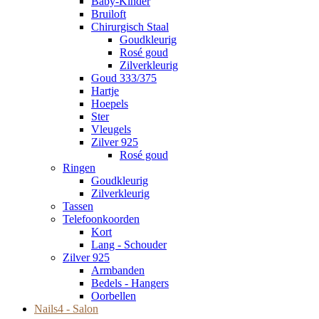
Baby-Kinder
Bruiloft
Chirurgisch Staal
Goudkleurig
Rosé goud
Zilverkleurig
Goud 333/375
Hartje
Hoepels
Ster
Vleugels
Zilver 925
Rosé goud
Ringen
Goudkleurig
Zilverkleurig
Tassen
Telefoonkoorden
Kort
Lang - Schouder
Zilver 925
Armbanden
Bedels - Hangers
Oorbellen
Nails4 - Salon