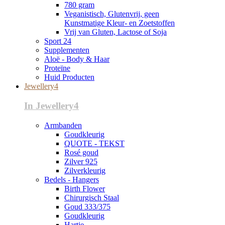
780 gram
Veganistisch, Glutenvrij, geen
Kunstmatige Kleur- en Zoetstoffen
Vrij van Gluten, Lactose of Soja
Sport 24
Supplementen
Aloë - Body & Haar
Proteïne
Huid Producten
Jewellery4
In Jewellery4
Armbanden
Goudkleurig
QUOTE - TEKST
Rosé goud
Zilver 925
Zilverkleurig
Bedels - Hangers
Birth Flower
Chirurgisch Staal
Goud 333/375
Goudkleurig
Hartje