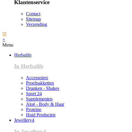
Klantenservice
Contact
Sitemap
Verzending
×
Menu
Herbalife
In Herbalife
Accessoires
Proefpakketten
Dranken - Shakes
Sport 24
Supplementen
Aloë - Body & Haar
Proteïne
Huid Producten
Jewellery4
In Jewellery4