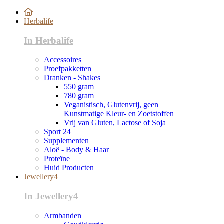
Herbalife
In Herbalife
Accessoires
Proefpakketten
Dranken - Shakes
550 gram
780 gram
Veganistisch, Glutenvrij, geen
Kunstmatige Kleur- en Zoetstoffen
Vrij van Gluten, Lactose of Soja
Sport 24
Supplementen
Aloë - Body & Haar
Proteïne
Huid Producten
Jewellery4
In Jewellery4
Armbanden