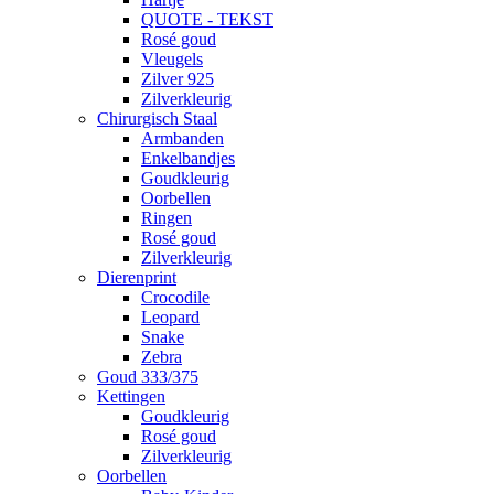
QUOTE - TEKST
Rosé goud
Vleugels
Zilver 925
Zilverkleurig
Chirurgisch Staal
Armbanden
Enkelbandjes
Goudkleurig
Oorbellen
Ringen
Rosé goud
Zilverkleurig
Dierenprint
Crocodile
Leopard
Snake
Zebra
Goud 333/375
Kettingen
Goudkleurig
Rosé goud
Zilverkleurig
Oorbellen