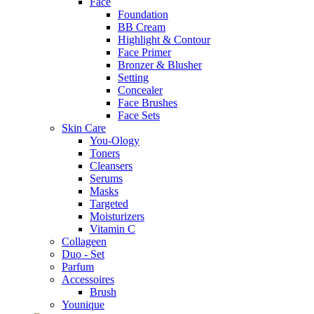
Face
Foundation
BB Cream
Highlight & Contour
Face Primer
Bronzer & Blusher
Setting
Concealer
Face Brushes
Face Sets
Skin Care
You-Ology
Toners
Cleansers
Serums
Masks
Targeted
Moisturizers
Vitamin C
Collageen
Duo - Set
Parfum
Accessoires
Brush
Younique