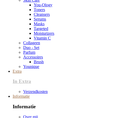
Skin Care
You-Ology
Toners
Cleansers
Serums
Masks
Targeted
Moisturizers
Vitamin C
Collageen
Duo - Set
Parfum
Accessoires
Brush
Younique
Extra
In Extra
Verzendkosten
Informatie
Informatie
Over mij