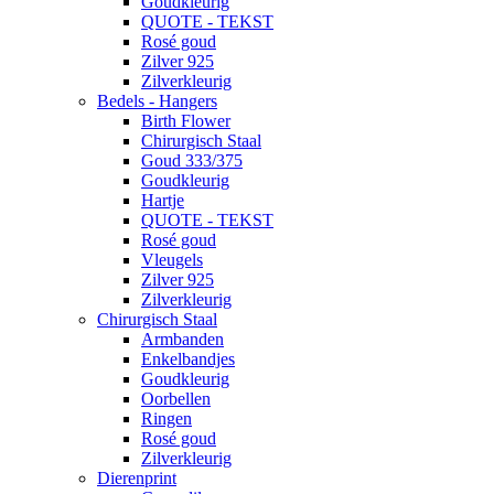
Goudkleurig
QUOTE - TEKST
Rosé goud
Zilver 925
Zilverkleurig
Bedels - Hangers
Birth Flower
Chirurgisch Staal
Goud 333/375
Goudkleurig
Hartje
QUOTE - TEKST
Rosé goud
Vleugels
Zilver 925
Zilverkleurig
Chirurgisch Staal
Armbanden
Enkelbandjes
Goudkleurig
Oorbellen
Ringen
Rosé goud
Zilverkleurig
Dierenprint