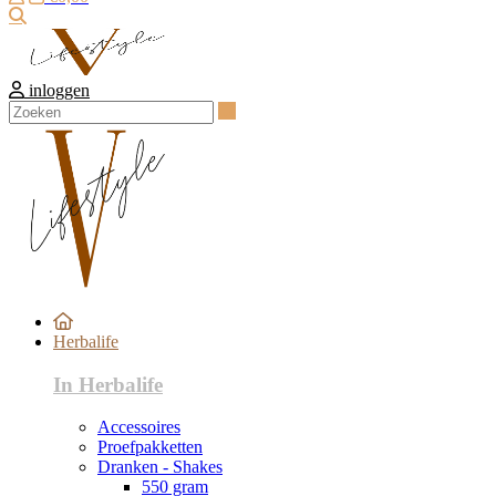
Zoeken
inloggen
Zoeken
Herbalife
In Herbalife
Accessoires
Proefpakketten
Dranken - Shakes
550 gram