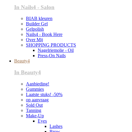
In Nails4 - Salon
BIAB kleuren
Builder Gel
Gelpolish
Nails4 - Book Here
Over Mij
SHOPPING PRODUCTS
Nagelriemolie - Oil
Press-On Nails
Beauty4
In Beauty4
Aanbieding!
Gummies
Laatste stuks! -50%
op aanvraag
Sold Out
Tanning
Make-Up
Eyes
Lashes
Brow