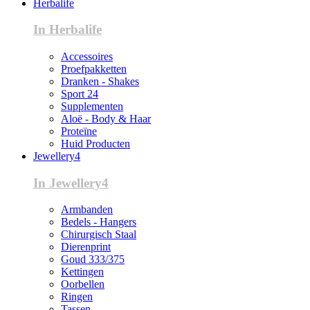
Herbalife
In Herbalife
Accessoires
Proefpakketten
Dranken - Shakes
Sport 24
Supplementen
Aloë - Body & Haar
Proteïne
Huid Producten
Jewellery4
In Jewellery4
Armbanden
Bedels - Hangers
Chirurgisch Staal
Dierenprint
Goud 333/375
Kettingen
Oorbellen
Ringen
Tassen