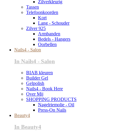
Zilverkleurig
Tassen
Telefoonkoorden
Kort
Lang - Schouder
Zilver 925
Armbanden
Bedels - Hangers
Oorbellen
Nails4 - Salon
In Nails4 - Salon
BIAB kleuren
Builder Gel
Gelpolish
Nails4 - Book Here
Over Mij
SHOPPING PRODUCTS
Nagelriemolie - Oil
Press-On Nails
Beauty4
In Beauty4