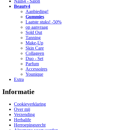
Nails4 - Salon
Beauty4
Aanbieding!
Gummies
Laatste stuks! -50%
op aanvraag
Sold Out
Tanning
Make-Up
Skin Care
Collageen
Duo - Set
Parfum
Accessoires
Younique
Extra
Informatie
Cookieverklaring
Over mij
Verzending
Herbalife
Herroepingsrecht