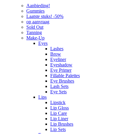
Aanbieding!
Gummies
Laatste stuks! -50%
op aanvraag
Sold Out
Tanning
Make-Up
Eyes
Lashes
Brow
Eyeliner
Eyeshadow
Eye Primer
Fillable Palettes
Eye Brushes
Lash Sets
Eye Sets
Lips
Lipstick
Lip Gloss
Lip Care
Lip Liner
Lip Brushes
Lip Sets