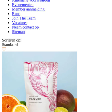
Algemene voorwaarden
Evenementen
Member aanmelding
Runs
Join The Team
Vacatures
Neem contact op
Sitemap
Sorteren op:
Standaard