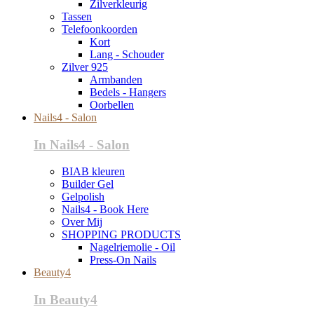
Zilverkleurig
Tassen
Telefoonkoorden
Kort
Lang - Schouder
Zilver 925
Armbanden
Bedels - Hangers
Oorbellen
Nails4 - Salon
In Nails4 - Salon
BIAB kleuren
Builder Gel
Gelpolish
Nails4 - Book Here
Over Mij
SHOPPING PRODUCTS
Nagelriemolie - Oil
Press-On Nails
Beauty4
In Beauty4