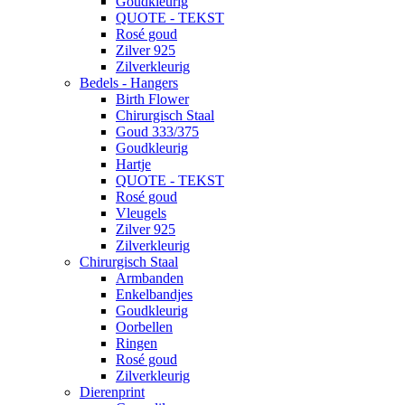
Goudkleurig
QUOTE - TEKST
Rosé goud
Zilver 925
Zilverkleurig
Bedels - Hangers
Birth Flower
Chirurgisch Staal
Goud 333/375
Goudkleurig
Hartje
QUOTE - TEKST
Rosé goud
Vleugels
Zilver 925
Zilverkleurig
Chirurgisch Staal
Armbanden
Enkelbandjes
Goudkleurig
Oorbellen
Ringen
Rosé goud
Zilverkleurig
Dierenprint