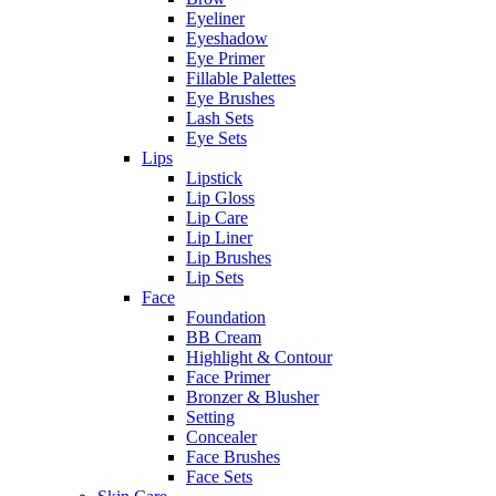
Eyeliner
Eyeshadow
Eye Primer
Fillable Palettes
Eye Brushes
Lash Sets
Eye Sets
Lips
Lipstick
Lip Gloss
Lip Care
Lip Liner
Lip Brushes
Lip Sets
Face
Foundation
BB Cream
Highlight & Contour
Face Primer
Bronzer & Blusher
Setting
Concealer
Face Brushes
Face Sets