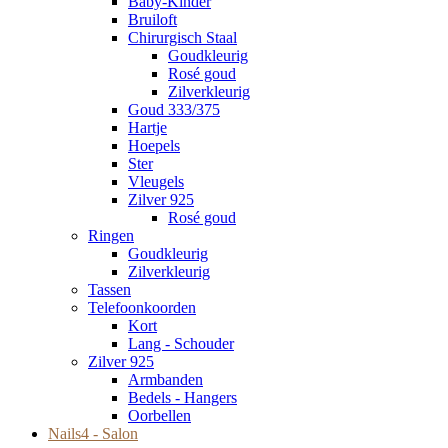
Baby-Kinder
Bruiloft
Chirurgisch Staal
Goudkleurig
Rosé goud
Zilverkleurig
Goud 333/375
Hartje
Hoepels
Ster
Vleugels
Zilver 925
Rosé goud
Ringen
Goudkleurig
Zilverkleurig
Tassen
Telefoonkoorden
Kort
Lang - Schouder
Zilver 925
Armbanden
Bedels - Hangers
Oorbellen
Nails4 - Salon