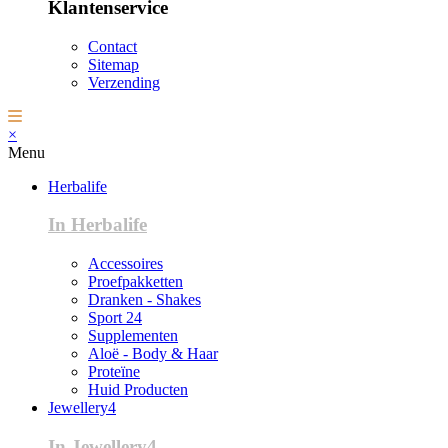
Klantenservice
Contact
Sitemap
Verzending
×
Menu
Herbalife
In Herbalife
Accessoires
Proefpakketten
Dranken - Shakes
Sport 24
Supplementen
Aloë - Body & Haar
Proteïne
Huid Producten
Jewellery4
In Jewellery4