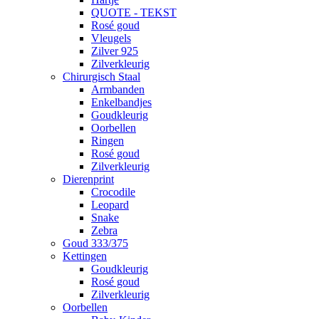
QUOTE - TEKST
Rosé goud
Vleugels
Zilver 925
Zilverkleurig
Chirurgisch Staal
Armbanden
Enkelbandjes
Goudkleurig
Oorbellen
Ringen
Rosé goud
Zilverkleurig
Dierenprint
Crocodile
Leopard
Snake
Zebra
Goud 333/375
Kettingen
Goudkleurig
Rosé goud
Zilverkleurig
Oorbellen