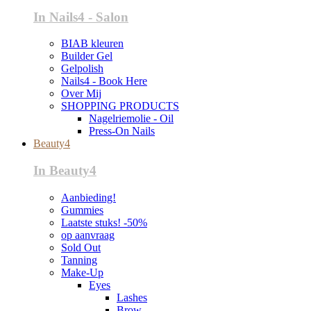
In Nails4 - Salon
BIAB kleuren
Builder Gel
Gelpolish
Nails4 - Book Here
Over Mij
SHOPPING PRODUCTS
Nagelriemolie - Oil
Press-On Nails
Beauty4
In Beauty4
Aanbieding!
Gummies
Laatste stuks! -50%
op aanvraag
Sold Out
Tanning
Make-Up
Eyes
Lashes
Brow