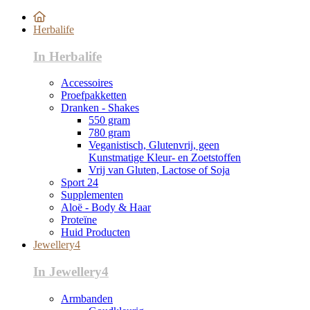
Herbalife
In Herbalife
Accessoires
Proefpakketten
Dranken - Shakes
550 gram
780 gram
Veganistisch, Glutenvrij, geen
Kunstmatige Kleur- en Zoetstoffen
Vrij van Gluten, Lactose of Soja
Sport 24
Supplementen
Aloë - Body & Haar
Proteïne
Huid Producten
Jewellery4
In Jewellery4
Armbanden