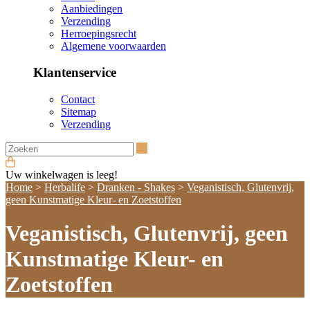
Aanbiedingen
Verzending
Herroepingsrecht
Algemene voorwaarden
Klantenservice
Contact
Sitemap
Verzending
Zoeken
Uw winkelwagen is leeg!
Home
>
Herbalife
>
Dranken - Shakes
>
Veganistisch, Glutenvrij,
geen Kunstmatige Kleur- en Zoetstoffen
Veganistisch, Glutenvrij, geen
Kunstmatige Kleur- en
Zoetstoffen