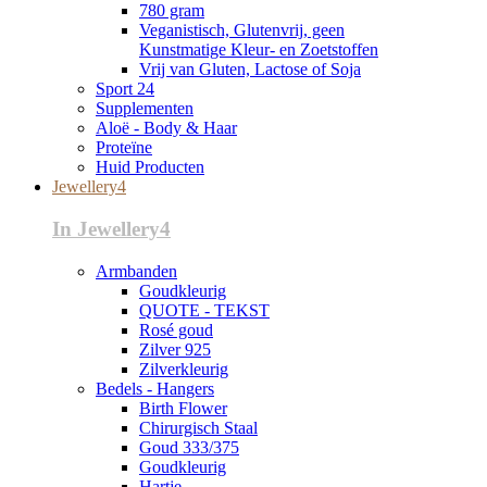
780 gram
Veganistisch, Glutenvrij, geen
Kunstmatige Kleur- en Zoetstoffen
Vrij van Gluten, Lactose of Soja
Sport 24
Supplementen
Aloë - Body & Haar
Proteïne
Huid Producten
Jewellery4
In Jewellery4
Armbanden
Goudkleurig
QUOTE - TEKST
Rosé goud
Zilver 925
Zilverkleurig
Bedels - Hangers
Birth Flower
Chirurgisch Staal
Goud 333/375
Goudkleurig
Hartje