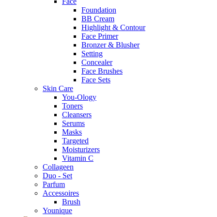
Face
Foundation
BB Cream
Highlight & Contour
Face Primer
Bronzer & Blusher
Setting
Concealer
Face Brushes
Face Sets
Skin Care
You-Ology
Toners
Cleansers
Serums
Masks
Targeted
Moisturizers
Vitamin C
Collageen
Duo - Set
Parfum
Accessoires
Brush
Younique