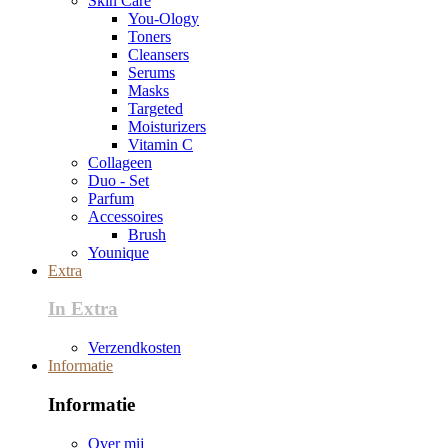
Skin Care
You-Ology
Toners
Cleansers
Serums
Masks
Targeted
Moisturizers
Vitamin C
Collageen
Duo - Set
Parfum
Accessoires
Brush
Younique
Extra
In Extra
Verzendkosten
Informatie
Informatie
Over mij