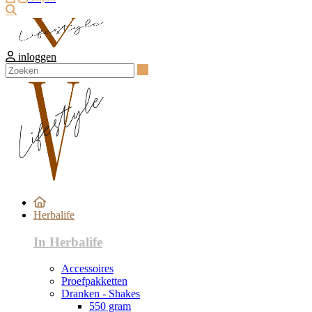
Zoeken
inloggen
Zoeken
Herbalife
In Herbalife
Accessoires
Proefpakketten
Dranken - Shakes
550 gram