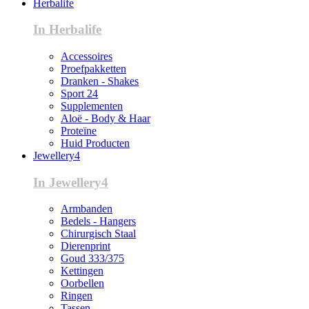
Herbalife
In Herbalife
Accessoires
Proefpakketten
Dranken - Shakes
Sport 24
Supplementen
Aloë - Body & Haar
Proteïne
Huid Producten
Jewellery4
In Jewellery4
Armbanden
Bedels - Hangers
Chirurgisch Staal
Dierenprint
Goud 333/375
Kettingen
Oorbellen
Ringen
Tassen