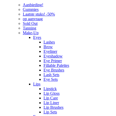
Aanbieding!
Gummies
Laatste stuks! -50%
op aanvraag
Sold Out
Tanning
Make-Up
Eyes
Lashes
Brow
Eyeliner
Eyeshadow
Eye Primer
Fillable Palettes
Eye Brushes
Lash Sets
Eye Sets
Lips
Lipstick
Lip Gloss
Lip Care
Lip Liner
Lip Brushes
Lip Sets