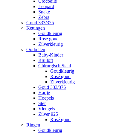
Crocodile
Leopard
Snake
Zebra
Goud 333/375
Kettingen
Goudkleurig
Rosé goud
Zilverkleurig
Oorbellen
Baby-Kinder
Bruiloft
Chirurgisch Staal
Goudkleurig
Rosé goud
Zilverkleurig
Goud 333/375
Hartje
Hoepels
Ster
Vleugels
Zilver 925
Rosé goud
Ringen
Goudkleurig