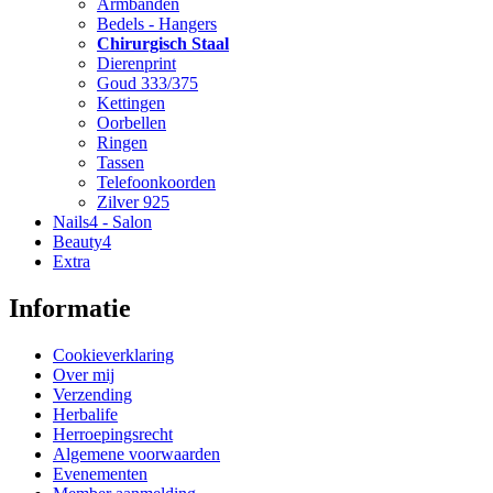
Armbanden
Bedels - Hangers
Chirurgisch Staal
Dierenprint
Goud 333/375
Kettingen
Oorbellen
Ringen
Tassen
Telefoonkoorden
Zilver 925
Nails4 - Salon
Beauty4
Extra
Informatie
Cookieverklaring
Over mij
Verzending
Herbalife
Herroepingsrecht
Algemene voorwaarden
Evenementen