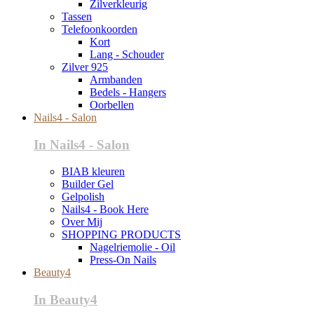
Zilverkleurig
Tassen
Telefoonkoorden
Kort
Lang - Schouder
Zilver 925
Armbanden
Bedels - Hangers
Oorbellen
Nails4 - Salon
In Nails4 - Salon
BIAB kleuren
Builder Gel
Gelpolish
Nails4 - Book Here
Over Mij
SHOPPING PRODUCTS
Nagelriemolie - Oil
Press-On Nails
Beauty4
In Beauty4