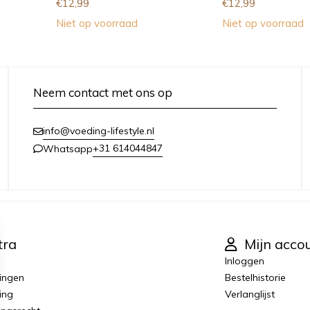
€
12,99
€
12,99
Niet op voorraad
Niet op voorraad
Neem contact met ons op
info@voeding-lifestyle.nl
+31 614044847
Whatsapp
tra
Mijn acco
Inloggen
ingen
Bestelhistorie
ing
Verlanglijst