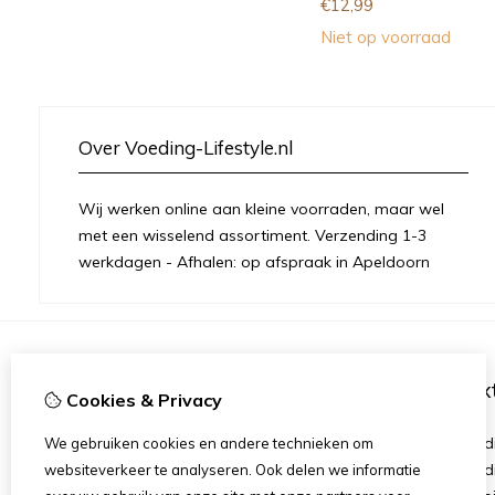
€
12,99
Niet op voorraad
Over Voeding-Lifestyle.nl
Wij werken online aan kleine voorraden, maar wel
met een wisselend assortiment. Verzending 1-3
werkdagen - Afhalen: op afspraak in Apeldoorn
Informatie
Ex
Cookies & Privacy
Over mij
Merken
Herbalife
Aanbied
We gebruiken cookies en andere technieken om
Member aanmelding
Verzend
websiteverkeer te analyseren. Ook delen we informatie