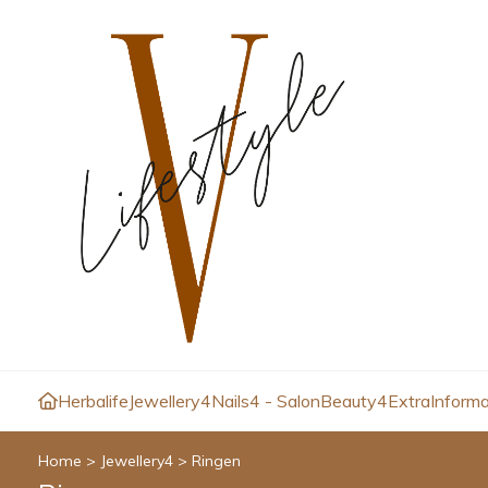
Herbalife
Jewellery4
Nails4 - Salon
Beauty4
Extra
Informa
Home
>
Jewellery4
>
Ringen