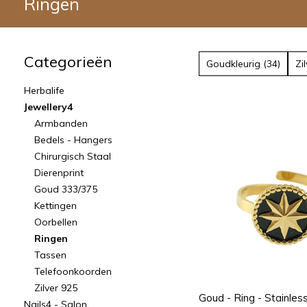
Ringen
Categorieën
Goudkleurig (34)
Zi
Herbalife
Jewellery4
Armbanden
Bedels - Hangers
Chirurgisch Staal
Dierenprint
Goud 333/375
Kettingen
Oorbellen
Ringen
Tassen
Telefoonkoorden
Zilver 925
Goud - Ring - Stainless
Nails4 - Salon