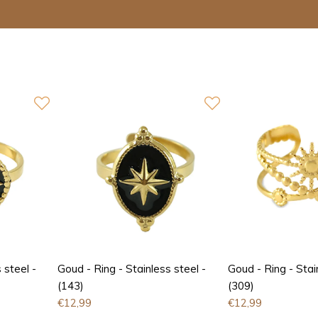
 steel -
Goud - Ring - Stainless steel -
Goud - Ring - Stai
(143)
(309)
€
12,99
€
12,99