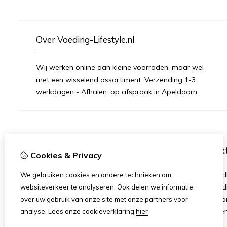
Over Voeding-Lifestyle.nl
Wij werken online aan kleine voorraden, maar wel
met een wisselend assortiment. Verzending 1-3
werkdagen - Afhalen: op afspraak in Apeldoorn
Informatie
Ex
Cookies & Privacy
Over mij
Merken
Herbalife
Aanbied
We gebruiken cookies en andere technieken om
Member aanmelding
Verzend
websiteverkeer te analyseren. Ook delen we informatie
Runs
Herroep
over uw gebruik van onze site met onze partners voor
Join The Team
Algeme
analyse.
Lees onze cookieverklaring
hier
Vacatures