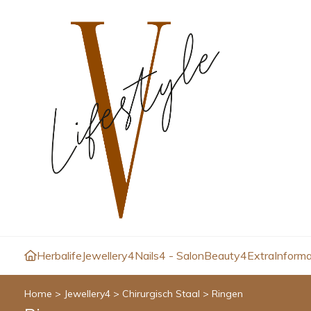
Herbalife
Jewellery4
Nails4 - Salon
Beauty4
Extra
Informa
Home
>
Jewellery4
>
Chirurgisch Staal
>
Ringen