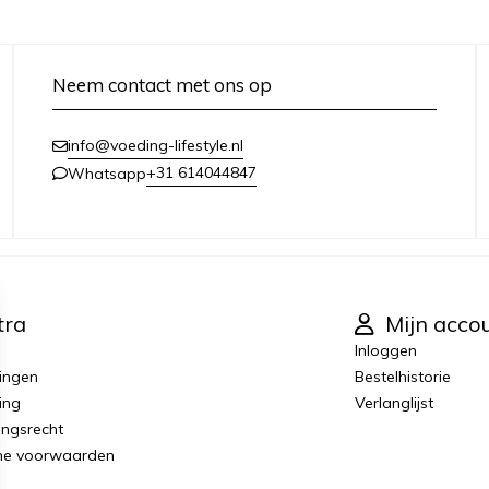
Neem contact met ons op
info@voeding-lifestyle.nl
+31 614044847
Whatsapp
tra
Mijn acco
Inloggen
ingen
Bestelhistorie
ing
Verlanglijst
ingsrecht
ne voorwaarden