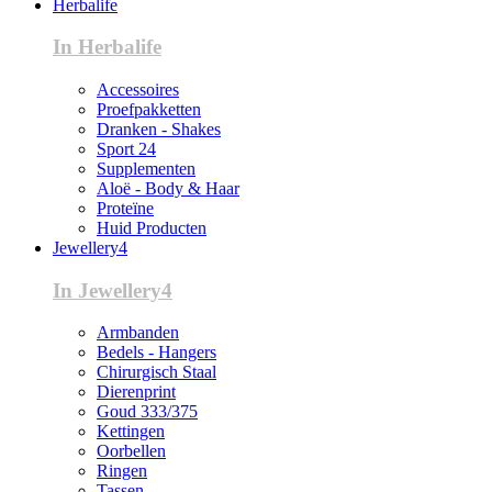
Herbalife
In Herbalife
Accessoires
Proefpakketten
Dranken - Shakes
Sport 24
Supplementen
Aloë - Body & Haar
Proteïne
Huid Producten
Jewellery4
In Jewellery4
Armbanden
Bedels - Hangers
Chirurgisch Staal
Dierenprint
Goud 333/375
Kettingen
Oorbellen
Ringen
Tassen