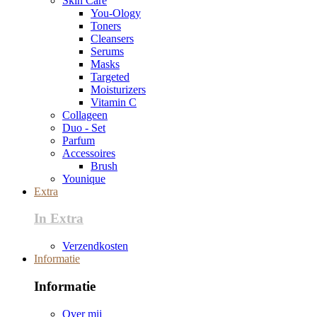
Skin Care
You-Ology
Toners
Cleansers
Serums
Masks
Targeted
Moisturizers
Vitamin C
Collageen
Duo - Set
Parfum
Accessoires
Brush
Younique
Extra
In Extra
Verzendkosten
Informatie
Informatie
Over mij