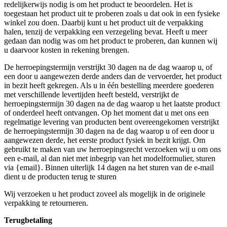
redelijkerwijs nodig is om het product te beoordelen. Het is
toegestaan het product uit te proberen zoals u dat ook in een fysieke
winkel zou doen. Daarbij kunt u het product uit de verpakking
halen, tenzij de verpakking een verzegeling bevat. Heeft u meer
gedaan dan nodig was om het product te proberen, dan kunnen wij
u daarvoor kosten in rekening brengen.
De herroepingstermijn verstrijkt 30 dagen na de dag waarop u, of
een door u aangewezen derde anders dan de vervoerder, het product
in bezit heeft gekregen. Als u in één bestelling meerdere goederen
met verschillende levertijden heeft besteld, verstrijkt de
herroepingstermijn 30 dagen na de dag waarop u het laatste product
of onderdeel heeft ontvangen. Op het moment dat u met ons een
regelmatige levering van producten bent overeengekomen verstrijkt
de herroepingstermijn 30 dagen na de dag waarop u of een door u
aangewezen derde, het eerste product fysiek in bezit krijgt. Om
gebruikt te maken van uw herroepingsrecht verzoeken wij u om ons
een e-mail, al dan niet met inbegrip van het modelformulier, sturen
via {email}. Binnen uiterlijk 14 dagen na het sturen van de e-mail
dient u de producten terug te sturen
Wij verzoeken u het product zoveel als mogelijk in de originele
verpakking te retourneren.
Terugbetaling