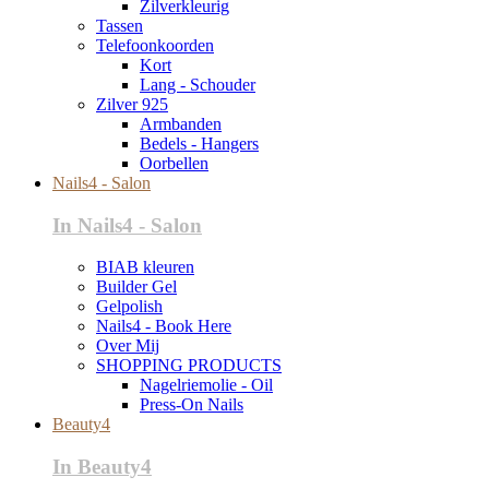
Zilverkleurig
Tassen
Telefoonkoorden
Kort
Lang - Schouder
Zilver 925
Armbanden
Bedels - Hangers
Oorbellen
Nails4 - Salon
In Nails4 - Salon
BIAB kleuren
Builder Gel
Gelpolish
Nails4 - Book Here
Over Mij
SHOPPING PRODUCTS
Nagelriemolie - Oil
Press-On Nails
Beauty4
In Beauty4