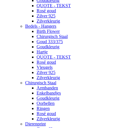
Goudkleurig
QUOTE - TEKST
Rosé goud
Zilver 925
Zilverkleurig
Bedels - Hangers
Birth Flower
Chirurgisch Staal
Goud 333/375
Goudkleurig
Hartje
QUOTE - TEKST
Rosé goud
Vleugels
Zilver 925
Zilverkleurig
Chirurgisch Staal
Armbanden
Enkelbandjes
Goudkleurig
Oorbellen
Ringen
Rosé goud
Zilverkleurig
Dierenprint