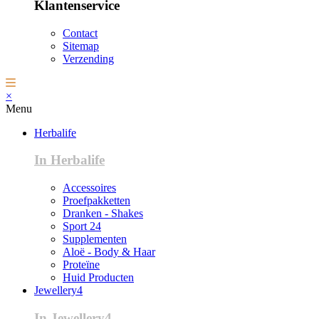
Klantenservice
Contact
Sitemap
Verzending
×
Menu
Herbalife
In Herbalife
Accessoires
Proefpakketten
Dranken - Shakes
Sport 24
Supplementen
Aloë - Body & Haar
Proteïne
Huid Producten
Jewellery4
In Jewellery4