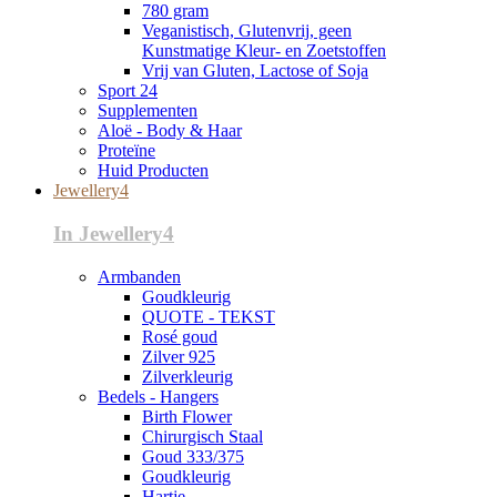
780 gram
Veganistisch, Glutenvrij, geen
Kunstmatige Kleur- en Zoetstoffen
Vrij van Gluten, Lactose of Soja
Sport 24
Supplementen
Aloë - Body & Haar
Proteïne
Huid Producten
Jewellery4
In Jewellery4
Armbanden
Goudkleurig
QUOTE - TEKST
Rosé goud
Zilver 925
Zilverkleurig
Bedels - Hangers
Birth Flower
Chirurgisch Staal
Goud 333/375
Goudkleurig
Hartje