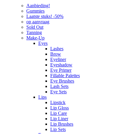
Aanbieding!
Gummies
Laatste stuks! -50%
op aanvraag
Sold Out
Tanning
Make-Up
Eyes
Lashes
Brow
Eyeliner
Eyeshadow
Eye Primer
Fillable Palettes
Eye Brushes
Lash Sets
Eye Sets
Lips
Lipstick
Lip Gloss
Lip Care
Lip Liner
Lip Brushes
Lip Sets