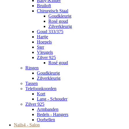
Baby-Kinder
Bruiloft
Chirurgisch Staal
Goudkleurig
Rosé goud
Zilverkleurig
Goud 333/375
Hartje
Hoepels
Ster
Vleugels
Zilver 925
Rosé goud
Ringen
Goudkleurig
Zilverkleurig
Tassen
Telefoonkoorden
Kort
Lang - Schouder
Zilver 925
Armbanden
Bedels - Hangers
Oorbellen
Nails4 - Salon