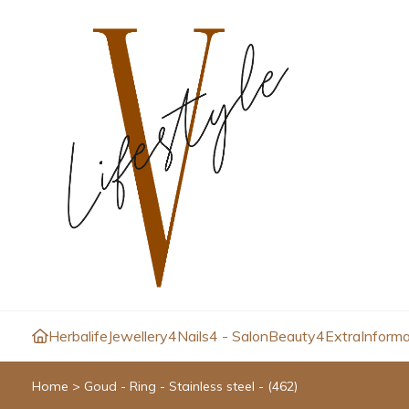
Herbalife
Jewellery4
Nails4 - Salon
Beauty4
Extra
Informa
Home
>
Goud - Ring - Stainless steel - (462)