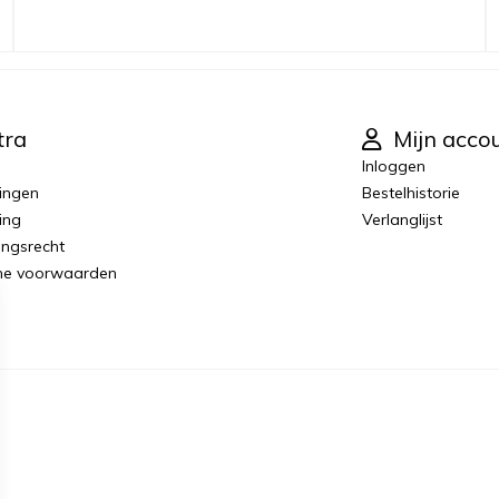
tra
Mijn acco
Inloggen
ingen
Bestelhistorie
ing
Verlanglijst
ingsrecht
ne voorwaarden