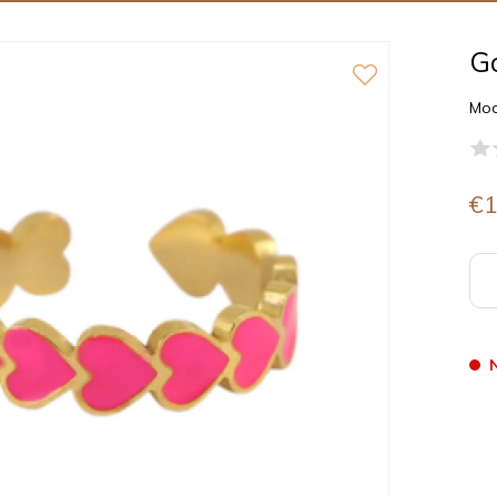
Go
Mod
€1