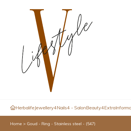
Herbalife
Jewellery4
Nails4 - Salon
Beauty4
Extra
Informa
Home
>
Goud - Ring - Stainless steel - (547)