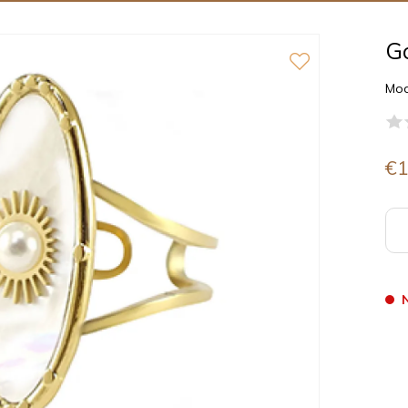
Go
Mod
€1