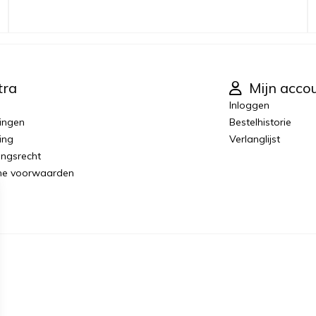
tra
Mijn acco
Inloggen
ingen
Bestelhistorie
ing
Verlanglijst
ingsrecht
ne voorwaarden