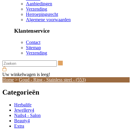
Aanbiedingen
Verzending
Herroepingsrecht
Algemene voorwaarden
Klantenservice
Contact
Sitemap
Verzending
Zoeken
Uw winkelwagen is leeg!
Home
>
Goud - Ring - Stainless steel - (553)
Categorieën
Herbalife
Jewellery4
Nails4 - Salon
Beauty4
Extra