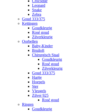
Crocodile
Leopard
Snake
Zebra
Goud 333/375
Kettingen
Goudkleurig
Rosé goud
Zilverkleurig
Oorbellen
Baby-Kinder
Bruiloft
Chirurgisch Staal
Goudkleurig
Rosé goud
Zilverkleurig
Goud 333/375
Hartje
Hoepels
Ster
Vleugels
Zilver 925
Rosé goud
Ringen
Goudkleurig