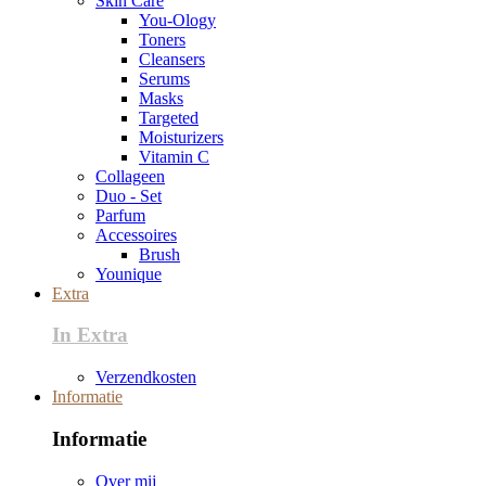
Skin Care
You-Ology
Toners
Cleansers
Serums
Masks
Targeted
Moisturizers
Vitamin C
Collageen
Duo - Set
Parfum
Accessoires
Brush
Younique
Extra
In Extra
Verzendkosten
Informatie
Informatie
Over mij