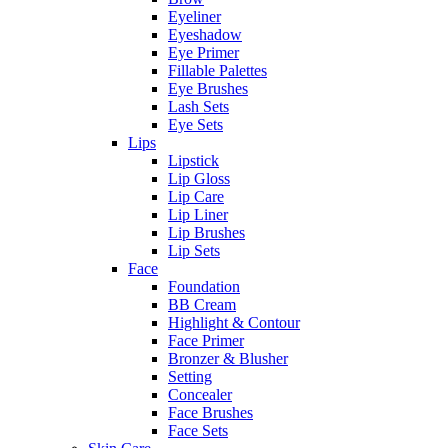
Eyeliner
Eyeshadow
Eye Primer
Fillable Palettes
Eye Brushes
Lash Sets
Eye Sets
Lips
Lipstick
Lip Gloss
Lip Care
Lip Liner
Lip Brushes
Lip Sets
Face
Foundation
BB Cream
Highlight & Contour
Face Primer
Bronzer & Blusher
Setting
Concealer
Face Brushes
Face Sets