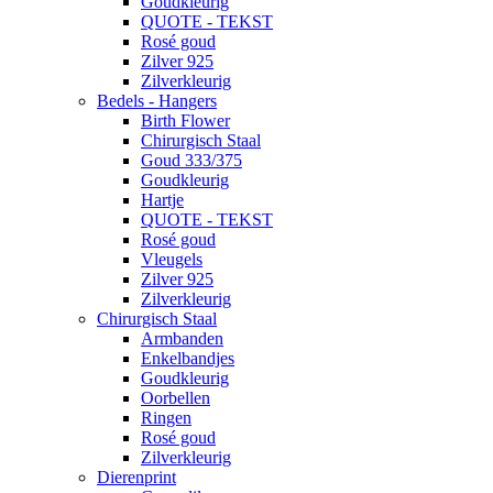
Goudkleurig
QUOTE - TEKST
Rosé goud
Zilver 925
Zilverkleurig
Bedels - Hangers
Birth Flower
Chirurgisch Staal
Goud 333/375
Goudkleurig
Hartje
QUOTE - TEKST
Rosé goud
Vleugels
Zilver 925
Zilverkleurig
Chirurgisch Staal
Armbanden
Enkelbandjes
Goudkleurig
Oorbellen
Ringen
Rosé goud
Zilverkleurig
Dierenprint