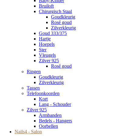
Baby-Kinder
Bruiloft
Chirurgisch Staal
Goudkleurig
Rosé goud
Zilverkleurig
Goud 333/375
Hartje
Hoepels
Ster
Vleugels
Zilver 925
Rosé goud
Ringen
Goudkleurig
Zilverkleurig
Tassen
Telefoonkoorden
Kort
Lang - Schouder
Zilver 925
Armbanden
Bedels - Hangers
Oorbellen
Nails4 - Salon