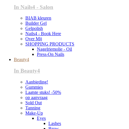
In Nails4 - Salon
BIAB kleuren
Builder Gel
Gelpolish
Nails4 - Book Here
Over Mij
SHOPPING PRODUCTS
Nagelriemolie - Oil
Press-On Nails
Beauty4
In Beauty4
Aanbieding!
Gummies
Laatste stuks! -50%
op aanvraag
Sold Out
Tanning
Make-Up
Eyes
Lashes
Brow