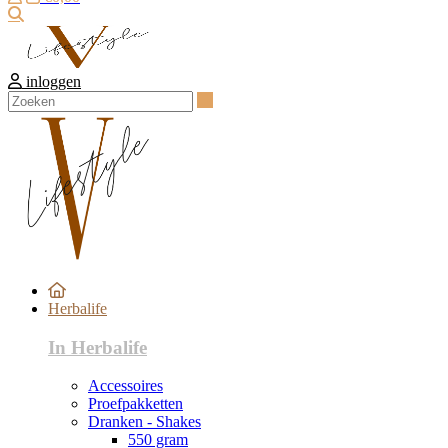
Zoeken
inloggen
Zoeken
Herbalife
In Herbalife
Accessoires
Proefpakketten
Dranken - Shakes
550 gram