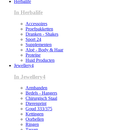
Herbalife
In Herbalife
Accessoires
Proefpakketten
Dranken - Shakes
Sport 24
Supplementen
Aloë - Body & Haar
Proteïne
Huid Producten
Jewellery4
In Jewellery4
Armbanden
Bedels - Hangers
Chirurgisch Staal
Dierenprint
Goud 333/375
Kettingen
Oorbellen
Ringen
Tassen