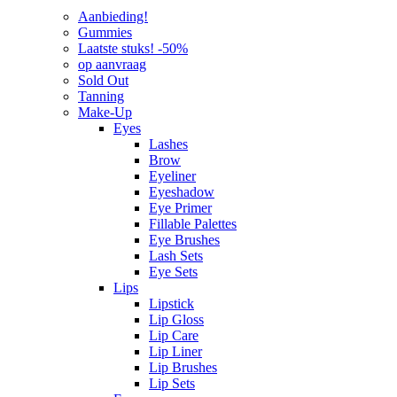
Aanbieding!
Gummies
Laatste stuks! -50%
op aanvraag
Sold Out
Tanning
Make-Up
Eyes
Lashes
Brow
Eyeliner
Eyeshadow
Eye Primer
Fillable Palettes
Eye Brushes
Lash Sets
Eye Sets
Lips
Lipstick
Lip Gloss
Lip Care
Lip Liner
Lip Brushes
Lip Sets