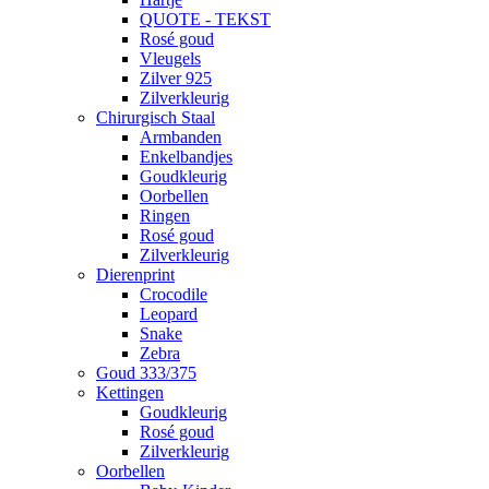
QUOTE - TEKST
Rosé goud
Vleugels
Zilver 925
Zilverkleurig
Chirurgisch Staal
Armbanden
Enkelbandjes
Goudkleurig
Oorbellen
Ringen
Rosé goud
Zilverkleurig
Dierenprint
Crocodile
Leopard
Snake
Zebra
Goud 333/375
Kettingen
Goudkleurig
Rosé goud
Zilverkleurig
Oorbellen