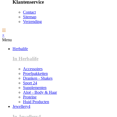
Klantenservice
Contact
Sitemap
Verzending
×
Menu
Herbalife
In Herbalife
Accessoires
Proefpakketten
Dranken - Shakes
Sport 24
Supplementen
Aloë - Body & Haar
Proteïne
Huid Producten
Jewellery4
In Jewellery4