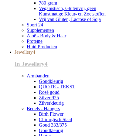
780 gram
Veganistisch, Glutenvrij, geen
Kunstmatige Kleur- en Zoetstoffen
Vrij van Gluten, Lactose of Soja
Sport 24
Supplementen
Aloë - Body & Haar
Proteïne
Huid Producten
Jewellery4
In Jewellery4
Armbanden
Goudkleurig
QUOTE - TEKST
Rosé goud
Zilver 925
Zilverkleurig
Bedels - Hangers
Birth Flower
Chirurgisch Staal
Goud 333/375
Goudkleurig
Hartje