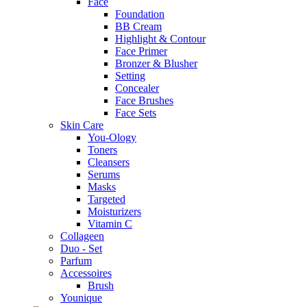
Face
Foundation
BB Cream
Highlight & Contour
Face Primer
Bronzer & Blusher
Setting
Concealer
Face Brushes
Face Sets
Skin Care
You-Ology
Toners
Cleansers
Serums
Masks
Targeted
Moisturizers
Vitamin C
Collageen
Duo - Set
Parfum
Accessoires
Brush
Younique