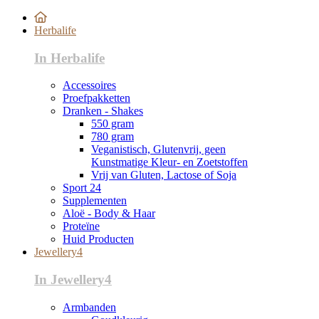
Herbalife
In Herbalife
Accessoires
Proefpakketten
Dranken - Shakes
550 gram
780 gram
Veganistisch, Glutenvrij, geen
Kunstmatige Kleur- en Zoetstoffen
Vrij van Gluten, Lactose of Soja
Sport 24
Supplementen
Aloë - Body & Haar
Proteïne
Huid Producten
Jewellery4
In Jewellery4
Armbanden