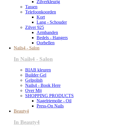
Zilverkleurig
Tassen
Telefoonkoorden
Kort
Lang - Schouder
Zilver 925
Armbanden
Bedels - Hangers
Oorbellen
Nails4 - Salon
In Nails4 - Salon
BIAB kleuren
Builder Gel
Gelpolish
Nails4 - Book Here
Over Mij
SHOPPING PRODUCTS
Nagelriemolie - Oil
Press-On Nails
Beauty4
In Beauty4