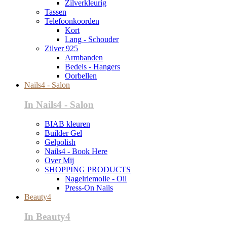
Zilverkleurig
Tassen
Telefoonkoorden
Kort
Lang - Schouder
Zilver 925
Armbanden
Bedels - Hangers
Oorbellen
Nails4 - Salon
In Nails4 - Salon
BIAB kleuren
Builder Gel
Gelpolish
Nails4 - Book Here
Over Mij
SHOPPING PRODUCTS
Nagelriemolie - Oil
Press-On Nails
Beauty4
In Beauty4