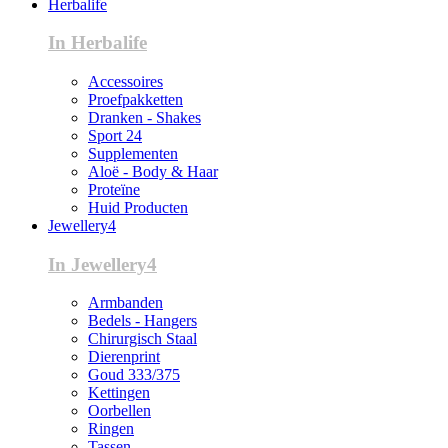
Herbalife
In Herbalife
Accessoires
Proefpakketten
Dranken - Shakes
Sport 24
Supplementen
Aloë - Body & Haar
Proteïne
Huid Producten
Jewellery4
In Jewellery4
Armbanden
Bedels - Hangers
Chirurgisch Staal
Dierenprint
Goud 333/375
Kettingen
Oorbellen
Ringen
Tassen