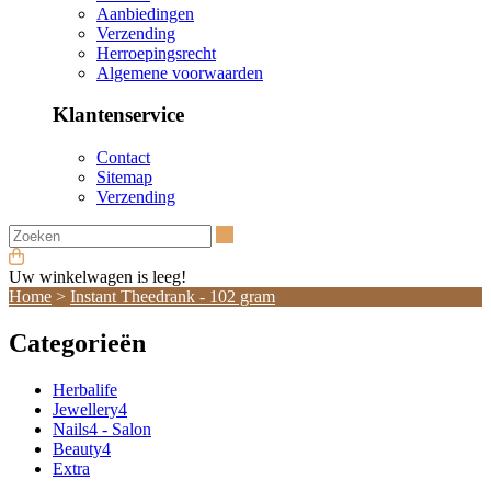
Aanbiedingen
Verzending
Herroepingsrecht
Algemene voorwaarden
Klantenservice
Contact
Sitemap
Verzending
Zoeken
Uw winkelwagen is leeg!
Home
>
Instant Theedrank - 102 gram
Categorieën
Herbalife
Jewellery4
Nails4 - Salon
Beauty4
Extra