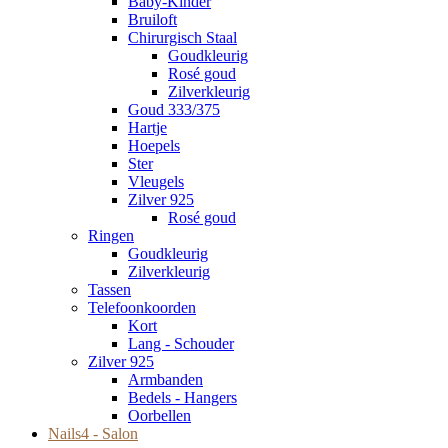
Baby-Kinder
Bruiloft
Chirurgisch Staal
Goudkleurig
Rosé goud
Zilverkleurig
Goud 333/375
Hartje
Hoepels
Ster
Vleugels
Zilver 925
Rosé goud
Ringen
Goudkleurig
Zilverkleurig
Tassen
Telefoonkoorden
Kort
Lang - Schouder
Zilver 925
Armbanden
Bedels - Hangers
Oorbellen
Nails4 - Salon