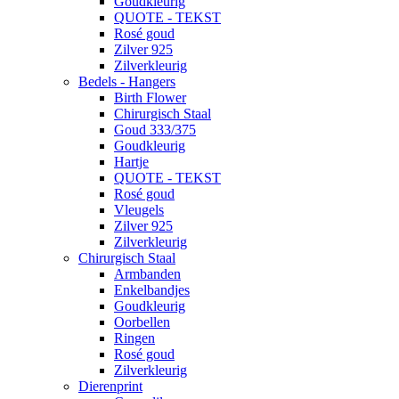
Goudkleurig
QUOTE - TEKST
Rosé goud
Zilver 925
Zilverkleurig
Bedels - Hangers
Birth Flower
Chirurgisch Staal
Goud 333/375
Goudkleurig
Hartje
QUOTE - TEKST
Rosé goud
Vleugels
Zilver 925
Zilverkleurig
Chirurgisch Staal
Armbanden
Enkelbandjes
Goudkleurig
Oorbellen
Ringen
Rosé goud
Zilverkleurig
Dierenprint