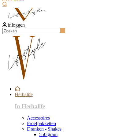
Zoeken
inloggen
Zoeken
Herbalife
In Herbalife
Accessoires
Proefpakketten
Dranken - Shakes
550 gram