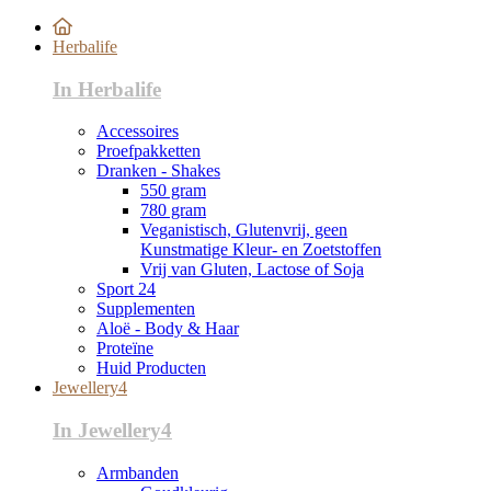
Herbalife
In Herbalife
Accessoires
Proefpakketten
Dranken - Shakes
550 gram
780 gram
Veganistisch, Glutenvrij, geen
Kunstmatige Kleur- en Zoetstoffen
Vrij van Gluten, Lactose of Soja
Sport 24
Supplementen
Aloë - Body & Haar
Proteïne
Huid Producten
Jewellery4
In Jewellery4
Armbanden