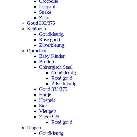
Crocodile
Leopard
Snake
Zebra
Goud 333/375
Kettingen
Goudkleurig
Rosé goud
Zilverkleurig
Oorbellen
Baby-Kinder
Bruiloft
Chirurgisch Staal
Goudkleurig
Rosé goud
Zilverkleurig
Goud 333/375
Hartje
Hoepels
Ster
Vleugels
Zilver 925
Rosé goud
Ringen
Goudkleurig