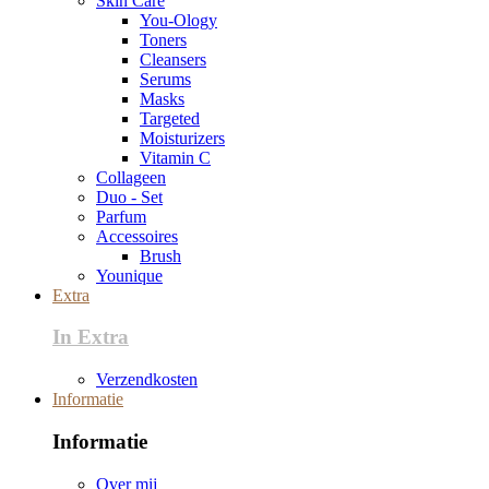
Skin Care
You-Ology
Toners
Cleansers
Serums
Masks
Targeted
Moisturizers
Vitamin C
Collageen
Duo - Set
Parfum
Accessoires
Brush
Younique
Extra
In Extra
Verzendkosten
Informatie
Informatie
Over mij