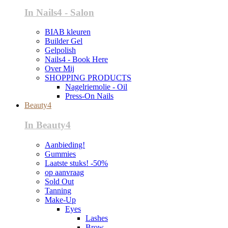
In Nails4 - Salon
BIAB kleuren
Builder Gel
Gelpolish
Nails4 - Book Here
Over Mij
SHOPPING PRODUCTS
Nagelriemolie - Oil
Press-On Nails
Beauty4
In Beauty4
Aanbieding!
Gummies
Laatste stuks! -50%
op aanvraag
Sold Out
Tanning
Make-Up
Eyes
Lashes
Brow