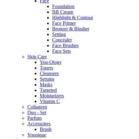
Face
Foundation
BB Cream
Highlight & Contour
Face Primer
Bronzer & Blusher
Setting
Concealer
Face Brushes
Face Sets
Skin Care
You-Ology
Toners
Cleansers
Serums
Masks
Targeted
Moisturizers
Vitamin C
Collageen
Duo - Set
Parfum
Accessoires
Brush
Younique