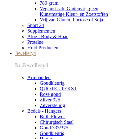
780 gram
Veganistisch, Glutenvrij, geen
Kunstmatige Kleur- en Zoetstoffen
Vrij van Gluten, Lactose of Soja
Sport 24
Supplementen
Aloë - Body & Haar
Proteïne
Huid Producten
Jewellery4
In Jewellery4
Armbanden
Goudkleurig
QUOTE - TEKST
Rosé goud
Zilver 925
Zilverkleurig
Bedels - Hangers
Birth Flower
Chirurgisch Staal
Goud 333/375
Goudkleurig
Hartje