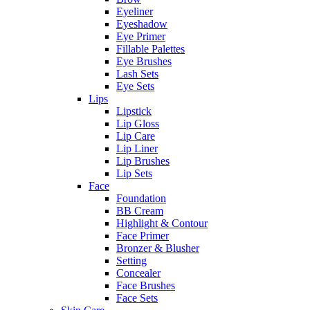
Eyeliner
Eyeshadow
Eye Primer
Fillable Palettes
Eye Brushes
Lash Sets
Eye Sets
Lips
Lipstick
Lip Gloss
Lip Care
Lip Liner
Lip Brushes
Lip Sets
Face
Foundation
BB Cream
Highlight & Contour
Face Primer
Bronzer & Blusher
Setting
Concealer
Face Brushes
Face Sets