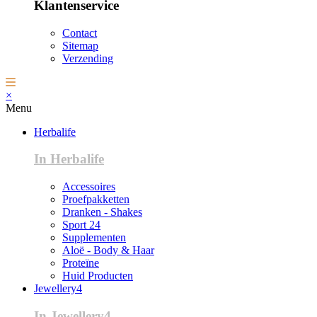
Klantenservice
Contact
Sitemap
Verzending
×
Menu
Herbalife
In Herbalife
Accessoires
Proefpakketten
Dranken - Shakes
Sport 24
Supplementen
Aloë - Body & Haar
Proteïne
Huid Producten
Jewellery4
In Jewellery4