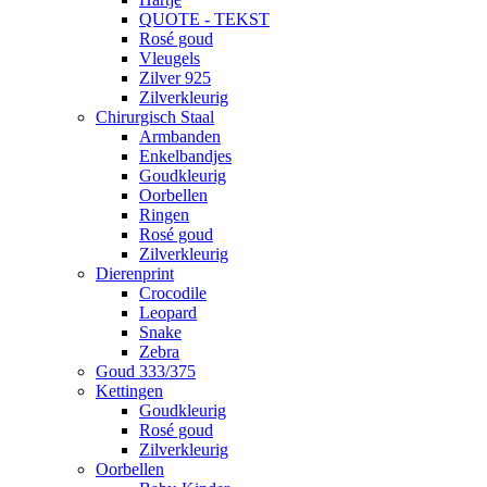
QUOTE - TEKST
Rosé goud
Vleugels
Zilver 925
Zilverkleurig
Chirurgisch Staal
Armbanden
Enkelbandjes
Goudkleurig
Oorbellen
Ringen
Rosé goud
Zilverkleurig
Dierenprint
Crocodile
Leopard
Snake
Zebra
Goud 333/375
Kettingen
Goudkleurig
Rosé goud
Zilverkleurig
Oorbellen