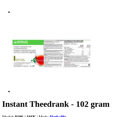
Instant Theedrank - 102 gram
Model:
0106 / 166K
|
Merk:
Herbalife