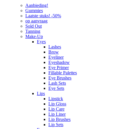
Aanbieding!
Gummies
Laatste stuks! -50%
op aanvraag
Sold Out
Tanning
Make-Up
Eyes
Lashes
Brow
Eyeliner
Eyeshadow
Eye Primer
Fillable Palettes
Eye Brushes
Lash Sets
Eye Sets
Lips
Lipstick
Lip Gloss
Lip Care
Lip Liner
Lip Brushes
Lip Sets