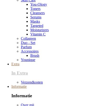
Skin Care
You-Ology
Toners
Cleansers
Serums
Masks
Targeted
Moisturizers
Vitamin C
Collageen
Duo - Set
Parfum
Accessoires
Brush
Younique
Extra
In Extra
Verzendkosten
Informatie
Informatie
Over mij