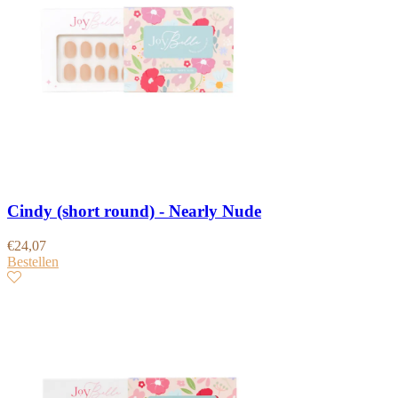
Cindy (short round) - Nearly Nude
€
24,07
Bestellen