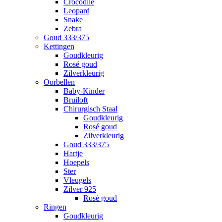
Crocodile
Leopard
Snake
Zebra
Goud 333/375
Kettingen
Goudkleurig
Rosé goud
Zilverkleurig
Oorbellen
Baby-Kinder
Bruiloft
Chirurgisch Staal
Goudkleurig
Rosé goud
Zilverkleurig
Goud 333/375
Hartje
Hoepels
Ster
Vleugels
Zilver 925
Rosé goud
Ringen
Goudkleurig