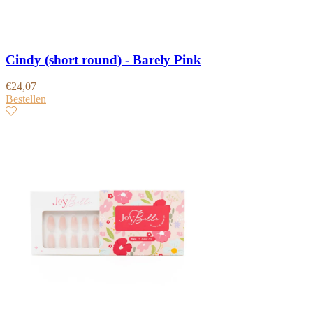
Cindy (short round) - Barely Pink
€
24,07
Bestellen