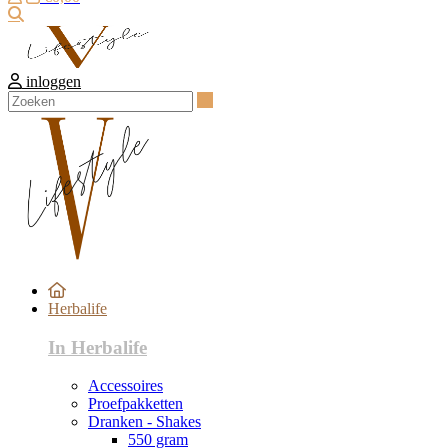
Zoeken
inloggen
Zoeken
Herbalife
In Herbalife
Accessoires
Proefpakketten
Dranken - Shakes
550 gram