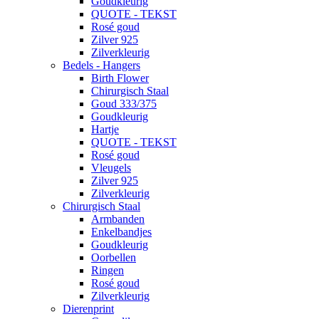
Goudkleurig
QUOTE - TEKST
Rosé goud
Zilver 925
Zilverkleurig
Bedels - Hangers
Birth Flower
Chirurgisch Staal
Goud 333/375
Goudkleurig
Hartje
QUOTE - TEKST
Rosé goud
Vleugels
Zilver 925
Zilverkleurig
Chirurgisch Staal
Armbanden
Enkelbandjes
Goudkleurig
Oorbellen
Ringen
Rosé goud
Zilverkleurig
Dierenprint