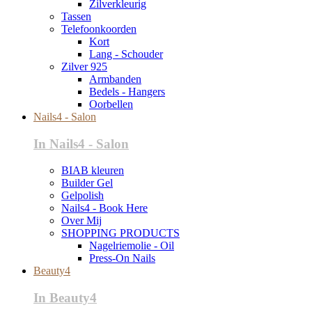
Zilverkleurig
Tassen
Telefoonkoorden
Kort
Lang - Schouder
Zilver 925
Armbanden
Bedels - Hangers
Oorbellen
Nails4 - Salon
In Nails4 - Salon
BIAB kleuren
Builder Gel
Gelpolish
Nails4 - Book Here
Over Mij
SHOPPING PRODUCTS
Nagelriemolie - Oil
Press-On Nails
Beauty4
In Beauty4