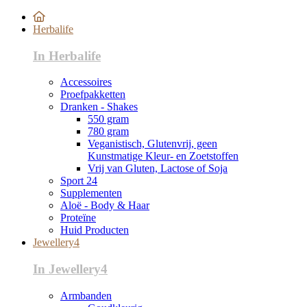
Herbalife
In Herbalife
Accessoires
Proefpakketten
Dranken - Shakes
550 gram
780 gram
Veganistisch, Glutenvrij, geen
Kunstmatige Kleur- en Zoetstoffen
Vrij van Gluten, Lactose of Soja
Sport 24
Supplementen
Aloë - Body & Haar
Proteïne
Huid Producten
Jewellery4
In Jewellery4
Armbanden