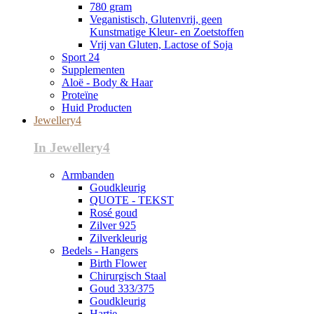
780 gram
Veganistisch, Glutenvrij, geen
Kunstmatige Kleur- en Zoetstoffen
Vrij van Gluten, Lactose of Soja
Sport 24
Supplementen
Aloë - Body & Haar
Proteïne
Huid Producten
Jewellery4
In Jewellery4
Armbanden
Goudkleurig
QUOTE - TEKST
Rosé goud
Zilver 925
Zilverkleurig
Bedels - Hangers
Birth Flower
Chirurgisch Staal
Goud 333/375
Goudkleurig
Hartje