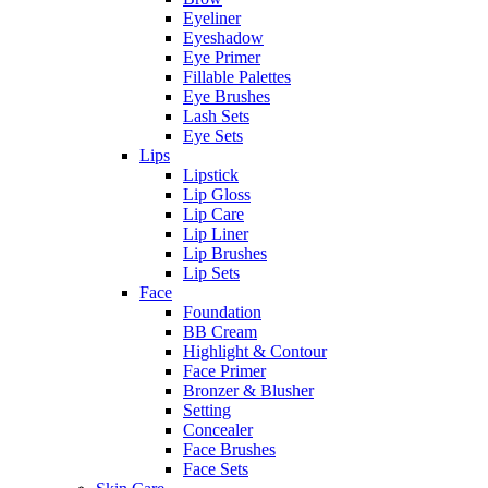
Eyeliner
Eyeshadow
Eye Primer
Fillable Palettes
Eye Brushes
Lash Sets
Eye Sets
Lips
Lipstick
Lip Gloss
Lip Care
Lip Liner
Lip Brushes
Lip Sets
Face
Foundation
BB Cream
Highlight & Contour
Face Primer
Bronzer & Blusher
Setting
Concealer
Face Brushes
Face Sets