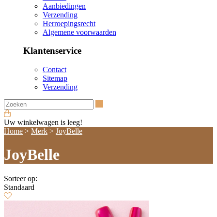
Aanbiedingen
Verzending
Herroepingsrecht
Algemene voorwaarden
Klantenservice
Contact
Sitemap
Verzending
Zoeken
Uw winkelwagen is leeg!
Home
>
Merk
>
JoyBelle
JoyBelle
Sorteer op:
Standaard