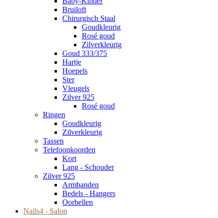
Baby-Kinder
Bruiloft
Chirurgisch Staal
Goudkleurig
Rosé goud
Zilverkleurig
Goud 333/375
Hartje
Hoepels
Ster
Vleugels
Zilver 925
Rosé goud
Ringen
Goudkleurig
Zilverkleurig
Tassen
Telefoonkoorden
Kort
Lang - Schouder
Zilver 925
Armbanden
Bedels - Hangers
Oorbellen
Nails4 - Salon