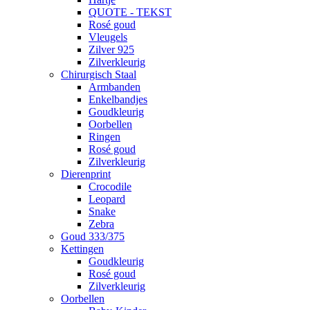
QUOTE - TEKST
Rosé goud
Vleugels
Zilver 925
Zilverkleurig
Chirurgisch Staal
Armbanden
Enkelbandjes
Goudkleurig
Oorbellen
Ringen
Rosé goud
Zilverkleurig
Dierenprint
Crocodile
Leopard
Snake
Zebra
Goud 333/375
Kettingen
Goudkleurig
Rosé goud
Zilverkleurig
Oorbellen