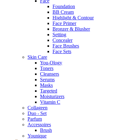
Face
Foundation
BB Cream
Highlight & Contour
Face Primer
Bronzer & Blusher
Setting
Concealer
Face Brushes
Face Sets
Skin Care
You-Ology
Toners
Cleansers
Serums
Masks
Targeted
Moisturizers
Vitamin C
Collageen
Duo - Set
Parfum
Accessoires
Brush
Younique