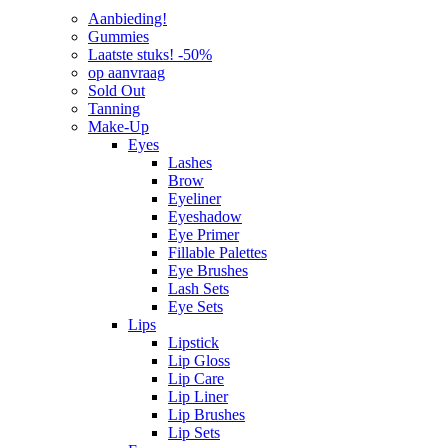
Aanbieding!
Gummies
Laatste stuks! -50%
op aanvraag
Sold Out
Tanning
Make-Up
Eyes
Lashes
Brow
Eyeliner
Eyeshadow
Eye Primer
Fillable Palettes
Eye Brushes
Lash Sets
Eye Sets
Lips
Lipstick
Lip Gloss
Lip Care
Lip Liner
Lip Brushes
Lip Sets