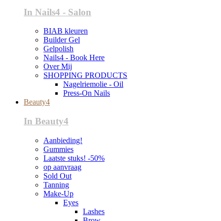
In Nails4 - Salon
BIAB kleuren
Builder Gel
Gelpolish
Nails4 - Book Here
Over Mij
SHOPPING PRODUCTS
Nagelriemolie - Oil
Press-On Nails
Beauty4
In Beauty4
Aanbieding!
Gummies
Laatste stuks! -50%
op aanvraag
Sold Out
Tanning
Make-Up
Eyes
Lashes
Brow