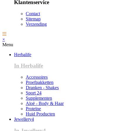
Klantenservice
Contact
Sitemap
Verzending
×
Menu
Herbalife
In Herbalife
Accessoires
Proefpakketten
Dranken - Shakes
Sport 24
Supplementen
Aloë - Body & Haar
Proteïne
Huid Producten
Jewellery4
In Jewellery4