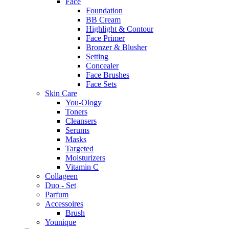
Face
Foundation
BB Cream
Highlight & Contour
Face Primer
Bronzer & Blusher
Setting
Concealer
Face Brushes
Face Sets
Skin Care
You-Ology
Toners
Cleansers
Serums
Masks
Targeted
Moisturizers
Vitamin C
Collageen
Duo - Set
Parfum
Accessoires
Brush
Younique