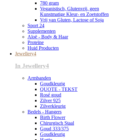
780 gram
Veganistisch, Glutenvrij, geen
Kunstmatige Kleur- en Zoetstoffen
Vrij van Gluten, Lactose of Soja
Sport 24
Supplementen
Aloë - Body & Haar
Proteïne
Huid Producten
Jewellery4
In Jewellery4
Armbanden
Goudkleurig
QUOTE - TEKST
Rosé goud
Zilver 925
Zilverkleurig
Bedels - Hangers
Birth Flower
Chirurgisch Staal
Goud 333/375
Goudkleurig
Hartje