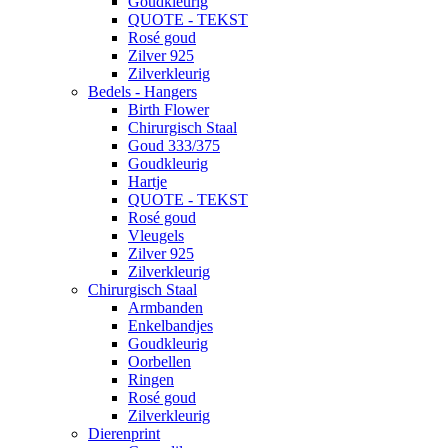
Goudkleurig
QUOTE - TEKST
Rosé goud
Zilver 925
Zilverkleurig
Bedels - Hangers
Birth Flower
Chirurgisch Staal
Goud 333/375
Goudkleurig
Hartje
QUOTE - TEKST
Rosé goud
Vleugels
Zilver 925
Zilverkleurig
Chirurgisch Staal
Armbanden
Enkelbandjes
Goudkleurig
Oorbellen
Ringen
Rosé goud
Zilverkleurig
Dierenprint