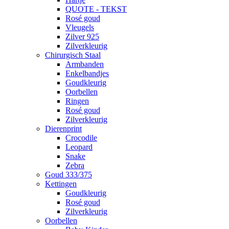
QUOTE - TEKST
Rosé goud
Vleugels
Zilver 925
Zilverkleurig
Chirurgisch Staal
Armbanden
Enkelbandjes
Goudkleurig
Oorbellen
Ringen
Rosé goud
Zilverkleurig
Dierenprint
Crocodile
Leopard
Snake
Zebra
Goud 333/375
Kettingen
Goudkleurig
Rosé goud
Zilverkleurig
Oorbellen