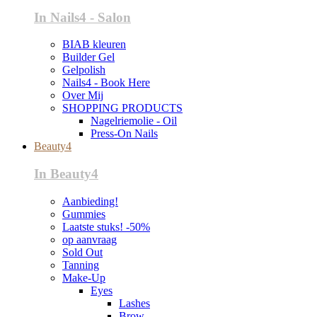
In Nails4 - Salon
BIAB kleuren
Builder Gel
Gelpolish
Nails4 - Book Here
Over Mij
SHOPPING PRODUCTS
Nagelriemolie - Oil
Press-On Nails
Beauty4
In Beauty4
Aanbieding!
Gummies
Laatste stuks! -50%
op aanvraag
Sold Out
Tanning
Make-Up
Eyes
Lashes
Brow