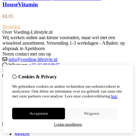
HouseVitamin
€
8,95
Bestellen
Over Voeding-Lifestyle.nl
Wij werken online aan kleine voorraden, maar wel met een
wisselend assortiment. Verzending 1-3 werkdagen - Afhalen: op
afspraak in Apeldoorn
Neem contact met ons op
info@voeding-lifestyle.nl
Whatsapp
+31 614044847
Social Media
Informatie
Cookies & Privacy
Over mij
We gebruiken cookies en andere technieken om websiteverkeer te
analyseren. Ook delen we informatie over uw gebruik van onze site
Herbalife
met onze partners voor analyse.
Lees onze cookieverklaring
hier
Member aanmelding
Runs
Join The Team
Vacatures
Accepteren
Weigeren
Extra
Cookie-instellingen
Merken