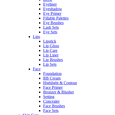
Eyeliner
Eyeshadow
Eye Primer
Fillable Palettes
Eye Brushes
Lash Sets
Eye Sets
Lips
Lipstick
Lip Gloss
Lip Care
Lip Liner
Lip Brushes
Lip Sets
Face
Foundation
BB Cream
Highlight & Contour
Face Primer
Bronzer & Blusher
Setting
Concealer
Face Brushes
Face Sets