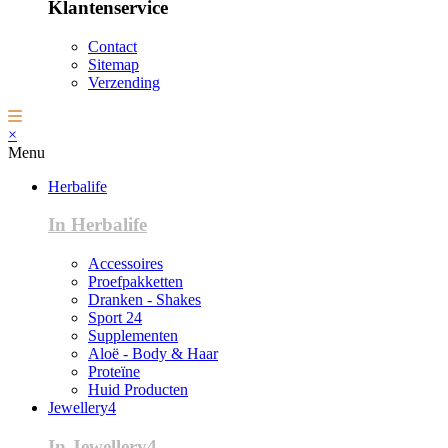
Klantenservice
Contact
Sitemap
Verzending
×
Menu
Herbalife
In Herbalife
Accessoires
Proefpakketten
Dranken - Shakes
Sport 24
Supplementen
Aloë - Body & Haar
Proteïne
Huid Producten
Jewellery4
In Jewellery4