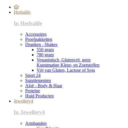
Herbalife
In Herbalife
Accessoires
Proefpakketten
Dranken - Shakes
550 gram
780 gram
Veganistisch, Glutenvrij, geen
Kunstmatige Kleur- en Zoetstoffen
Vrij van Gluten, Lactose of Soja
Sport 24
Supplementen
Aloë - Body & Haar
Proteïne
Huid Producten
Jewellery4
In Jewellery4
Armbanden