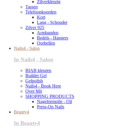
Zilverkleurig
Tassen
Telefoonkoorden
Kort
Lang - Schouder
Zilver 925
Armbanden
Bedels - Hangers
Oorbellen
Nails4 - Salon
In Nails4 - Salon
BIAB kleuren
Builder Gel
Gelpolish
Nails4 - Book Here
Over Mij
SHOPPING PRODUCTS
Nagelriemolie - Oil
Press-On Nails
Beauty4
In Beauty4