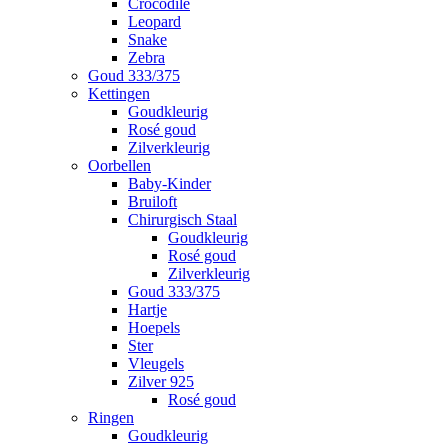
Crocodile
Leopard
Snake
Zebra
Goud 333/375
Kettingen
Goudkleurig
Rosé goud
Zilverkleurig
Oorbellen
Baby-Kinder
Bruiloft
Chirurgisch Staal
Goudkleurig
Rosé goud
Zilverkleurig
Goud 333/375
Hartje
Hoepels
Ster
Vleugels
Zilver 925
Rosé goud
Ringen
Goudkleurig