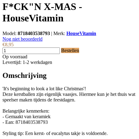
F*CK"N X-MAS -
HouseVitamin
Model:
8718403538793
|
Merk:
HouseVitamin
Nog niet beoordeeld
€8,95
Bestellen
Op voorraad
Levertijd: 1-2 werkdagen
Omschrijving
'It's beginning to look a lot like Christmas'!
Deze kerstballen zijn eigenlijk vaasjes. Hiermee kun je het thuis wat
speelser maken tijdens de feestdagen.
Belangrijke kenmerken:
- Gemaakt van keramiek
- Ean: 8718403538793
Styling tip: Een kerst- of eucalytus takje is voldoende.