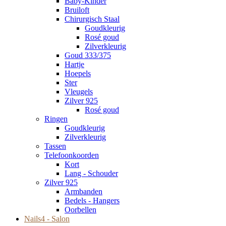
Baby-Kinder
Bruiloft
Chirurgisch Staal
Goudkleurig
Rosé goud
Zilverkleurig
Goud 333/375
Hartje
Hoepels
Ster
Vleugels
Zilver 925
Rosé goud
Ringen
Goudkleurig
Zilverkleurig
Tassen
Telefoonkoorden
Kort
Lang - Schouder
Zilver 925
Armbanden
Bedels - Hangers
Oorbellen
Nails4 - Salon