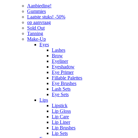
Aanbieding!
Gummies
Laatste stuks! -50%
op aanvraag
Sold Out
Tanning
Make-Up
Eyes
Lashes
Brow
Eyeliner
Eyeshadow
Eye Primer
Fillable Palettes
Eye Brushes
Lash Sets
Eye Sets
Lips
Lipstick
Lip Gloss
Lip Care
Lip Liner
Lip Brushes
Lip Sets