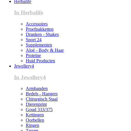
Herbalife
In Herbalife
Accessoires
Proefpakketten
Dranken - Shakes
Sport 24
Supplementen
Aloë - Body & Haar
Proteïne
Huid Producten
Jewellery4
In Jewellery4
Armbanden
Bedels - Hangers
Chirurgisch Staal
Dierenprint
Goud 333/375
Kettingen
Oorbellen
Ringen
Tassen