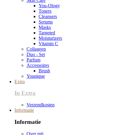
Skin Care
You-Ology
Toners
Cleansers
Serums
Masks
Targeted
Moisturizers
Vitamin C
Collageen
Duo - Set
Parfum
Accessoires
Brush
Younique
Extra
In Extra
Verzendkosten
Informatie
Informatie
Over mij