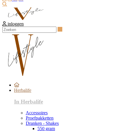
Zoeken
inloggen
Zoeken
Herbalife
In Herbalife
Accessoires
Proefpakketten
Dranken - Shakes
550 gram