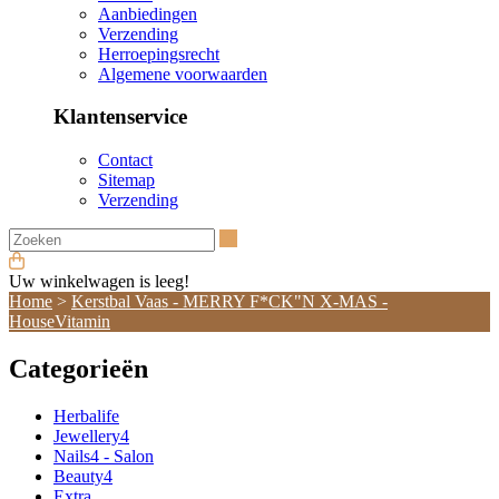
Aanbiedingen
Verzending
Herroepingsrecht
Algemene voorwaarden
Klantenservice
Contact
Sitemap
Verzending
Zoeken
Uw winkelwagen is leeg!
Home
>
Kerstbal Vaas - MERRY F*CK"N X-MAS -
HouseVitamin
Categorieën
Herbalife
Jewellery4
Nails4 - Salon
Beauty4
Extra