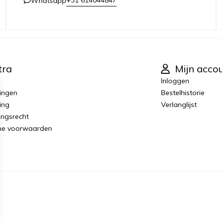
+31 614044847
Whatsapp
tra
Mijn acco
Inloggen
ingen
Bestelhistorie
ing
Verlanglijst
ingsrecht
ne voorwaarden