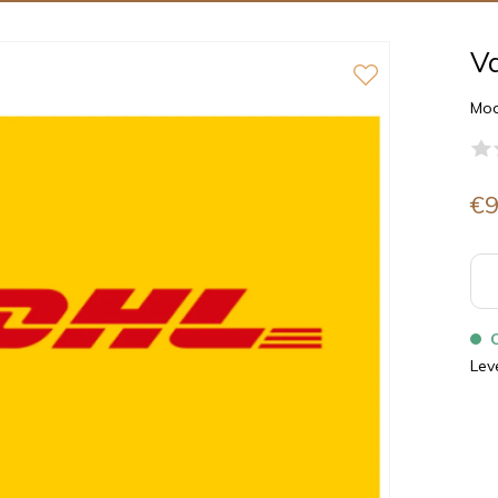
Va
Mod
€9
Lev