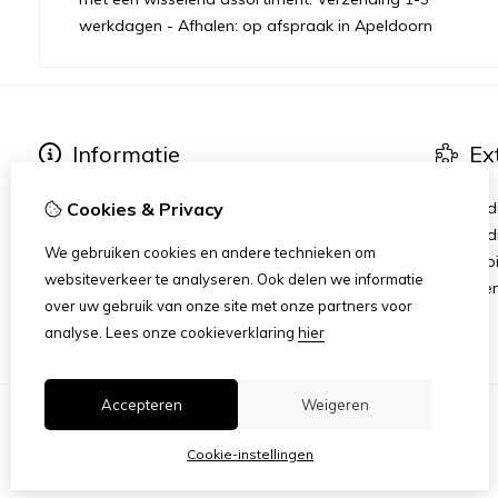
werkdagen - Afhalen: op afspraak in Apeldoorn
Informatie
Ex
Over mij
Merken
Herbalife
Cookies & Privacy
Aanbied
Member aanmelding
Verzend
We gebruiken cookies en andere technieken om
Runs
Herroep
websiteverkeer te analyseren. Ook delen we informatie
Join The Team
Algeme
over uw gebruik van onze site met onze partners voor
Vacatures
analyse.
Lees onze cookieverklaring
hier
Accepteren
Weigeren
Cookie-instellingen