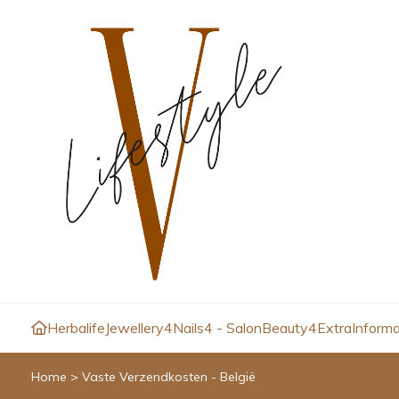
Herbalife
Jewellery4
Nails4 - Salon
Beauty4
Extra
Informa
Home
>
Vaste Verzendkosten - België