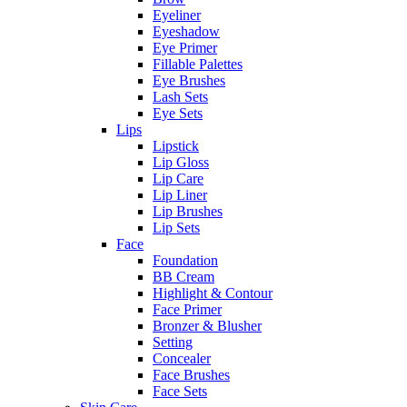
Eyeliner
Eyeshadow
Eye Primer
Fillable Palettes
Eye Brushes
Lash Sets
Eye Sets
Lips
Lipstick
Lip Gloss
Lip Care
Lip Liner
Lip Brushes
Lip Sets
Face
Foundation
BB Cream
Highlight & Contour
Face Primer
Bronzer & Blusher
Setting
Concealer
Face Brushes
Face Sets