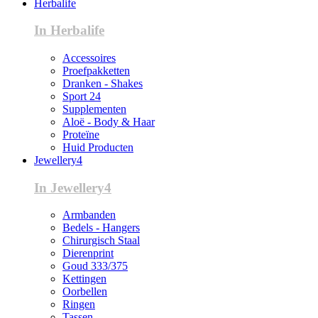
Herbalife
In Herbalife
Accessoires
Proefpakketten
Dranken - Shakes
Sport 24
Supplementen
Aloë - Body & Haar
Proteïne
Huid Producten
Jewellery4
In Jewellery4
Armbanden
Bedels - Hangers
Chirurgisch Staal
Dierenprint
Goud 333/375
Kettingen
Oorbellen
Ringen
Tassen