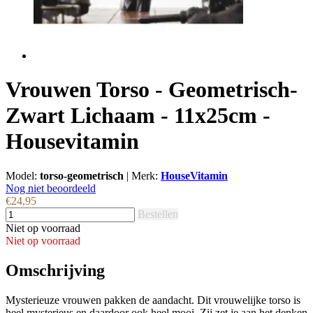
Vrouwen Torso - Geometrisch-
Zwart Lichaam - 11x25cm -
Housevitamin
Model:
torso-geometrisch
|
Merk:
HouseVitamin
Nog niet beoordeeld
€24,95
Bestellen
Niet op voorraad
Niet op voorraad
Omschrijving
Mysterieuze vrouwen pakken de aandacht. Dit vrouwelijke torso is
heel mysterieus en daardoor ook heel mooi. Zij zet je aan het denken