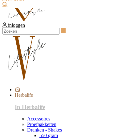
Zoeken
inloggen
Zoeken
Herbalife
In Herbalife
Accessoires
Proefpakketten
Dranken - Shakes
550 gram