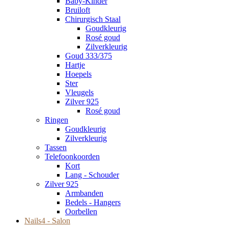
Baby-Kinder
Bruiloft
Chirurgisch Staal
Goudkleurig
Rosé goud
Zilverkleurig
Goud 333/375
Hartje
Hoepels
Ster
Vleugels
Zilver 925
Rosé goud
Ringen
Goudkleurig
Zilverkleurig
Tassen
Telefoonkoorden
Kort
Lang - Schouder
Zilver 925
Armbanden
Bedels - Hangers
Oorbellen
Nails4 - Salon