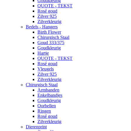
Goudkleurig
QUOTE - TEKST
Rosé goud
Zilver 925
Zilverkleurig
Bedels - Hangers
Birth Flower
Chirurgisch Staal
Goud 333/375
Goudkleurig
Hartje
QUOTE - TEKST
Rosé goud
Vleugels
Zilver 925
Zilverkleurig
Chirurgisch Staal
Armbanden
Enkelbandjes
Goudkleurig
Oorbellen
Ringen
Rosé goud
Zilverkleurig
Dierenprint