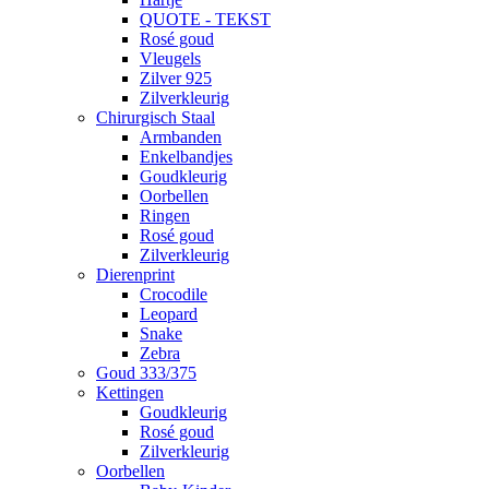
QUOTE - TEKST
Rosé goud
Vleugels
Zilver 925
Zilverkleurig
Chirurgisch Staal
Armbanden
Enkelbandjes
Goudkleurig
Oorbellen
Ringen
Rosé goud
Zilverkleurig
Dierenprint
Crocodile
Leopard
Snake
Zebra
Goud 333/375
Kettingen
Goudkleurig
Rosé goud
Zilverkleurig
Oorbellen