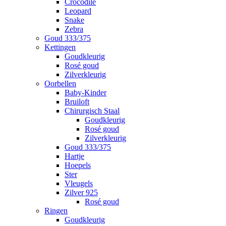
Crocodile
Leopard
Snake
Zebra
Goud 333/375
Kettingen
Goudkleurig
Rosé goud
Zilverkleurig
Oorbellen
Baby-Kinder
Bruiloft
Chirurgisch Staal
Goudkleurig
Rosé goud
Zilverkleurig
Goud 333/375
Hartje
Hoepels
Ster
Vleugels
Zilver 925
Rosé goud
Ringen
Goudkleurig