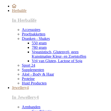
Herbalife
In Herbalife
Accessoires
Proefpakketten
Dranken - Shakes
550 gram
780 gram
Veganistisch, Glutenvrij, geen
Kunstmatige Kleur- en Zoetstoffen
Vrij van Gluten, Lactose of Soja
Sport 24
Supplementen
Aloë - Body & Haar
Proteïne
Huid Producten
Jewellery4
In Jewellery4
Armbanden