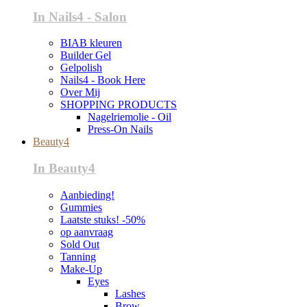
In Nails4 - Salon
BIAB kleuren
Builder Gel
Gelpolish
Nails4 - Book Here
Over Mij
SHOPPING PRODUCTS
Nagelriemolie - Oil
Press-On Nails
Beauty4
In Beauty4
Aanbieding!
Gummies
Laatste stuks! -50%
op aanvraag
Sold Out
Tanning
Make-Up
Eyes
Lashes
Brow