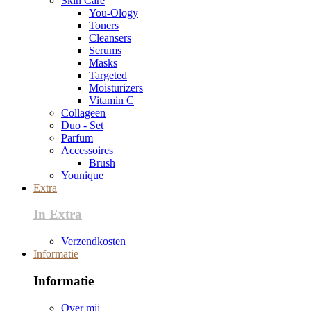
Skin Care
You-Ology
Toners
Cleansers
Serums
Masks
Targeted
Moisturizers
Vitamin C
Collageen
Duo - Set
Parfum
Accessoires
Brush
Younique
Extra
In Extra
Verzendkosten
Informatie
Informatie
Over mij