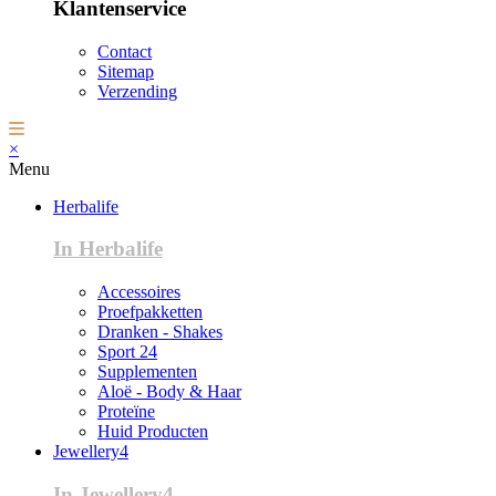
Klantenservice
Contact
Sitemap
Verzending
×
Menu
Herbalife
In Herbalife
Accessoires
Proefpakketten
Dranken - Shakes
Sport 24
Supplementen
Aloë - Body & Haar
Proteïne
Huid Producten
Jewellery4
In Jewellery4