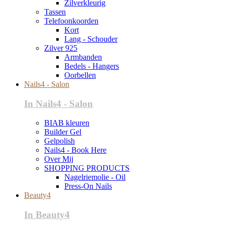
Zilverkleurig
Tassen
Telefoonkoorden
Kort
Lang - Schouder
Zilver 925
Armbanden
Bedels - Hangers
Oorbellen
Nails4 - Salon
In Nails4 - Salon
BIAB kleuren
Builder Gel
Gelpolish
Nails4 - Book Here
Over Mij
SHOPPING PRODUCTS
Nagelriemolie - Oil
Press-On Nails
Beauty4
In Beauty4