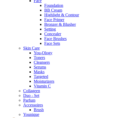
Face
Foundation
BB Cream
Highlight & Contour
Face Primer
Bronzer & Blusher
Setting
Concealer
Face Brushes
Face Sets
Skin Care
You-Ology
Toners
Cleansers
Serums
Masks
Targeted
Moisturizers
Vitamin C
Collageen
Duo - Set
Parfum
Accessoires
Brush
Younique