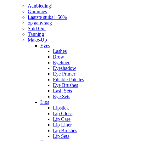
Aanbieding!
Gummies
Laatste stuks! -50%
op aanvraag
Sold Out
Tanning
Make-Up
Eyes
Lashes
Brow
Eyeliner
Eyeshadow
Eye Primer
Fillable Palettes
Eye Brushes
Lash Sets
Eye Sets
Lips
Lipstick
Lip Gloss
Lip Care
Lip Liner
Lip Brushes
Lip Sets