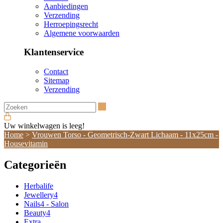
Aanbiedingen
Verzending
Herroepingsrecht
Algemene voorwaarden
Klantenservice
Contact
Sitemap
Verzending
Zoeken
Uw winkelwagen is leeg!
Home
>
Vrouwen Torso - Geometrisch-Zwart Lichaam - 11x25cm -
Housevitamin
Categorieën
Herbalife
Jewellery4
Nails4 - Salon
Beauty4
Extra