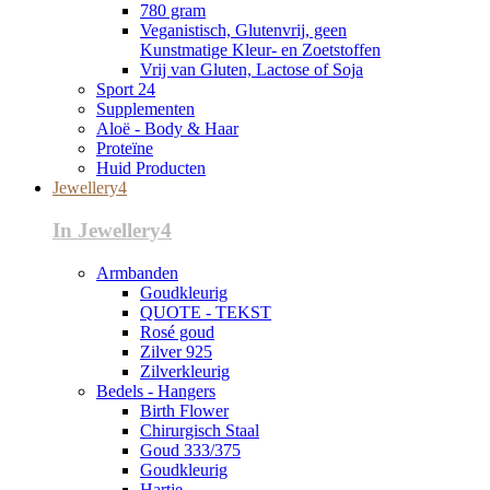
780 gram
Veganistisch, Glutenvrij, geen
Kunstmatige Kleur- en Zoetstoffen
Vrij van Gluten, Lactose of Soja
Sport 24
Supplementen
Aloë - Body & Haar
Proteïne
Huid Producten
Jewellery4
In Jewellery4
Armbanden
Goudkleurig
QUOTE - TEKST
Rosé goud
Zilver 925
Zilverkleurig
Bedels - Hangers
Birth Flower
Chirurgisch Staal
Goud 333/375
Goudkleurig
Hartje