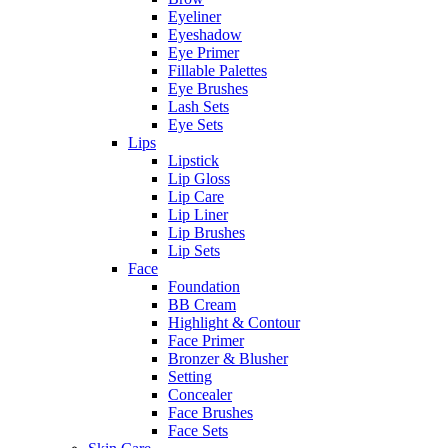
Eyeliner
Eyeshadow
Eye Primer
Fillable Palettes
Eye Brushes
Lash Sets
Eye Sets
Lips
Lipstick
Lip Gloss
Lip Care
Lip Liner
Lip Brushes
Lip Sets
Face
Foundation
BB Cream
Highlight & Contour
Face Primer
Bronzer & Blusher
Setting
Concealer
Face Brushes
Face Sets