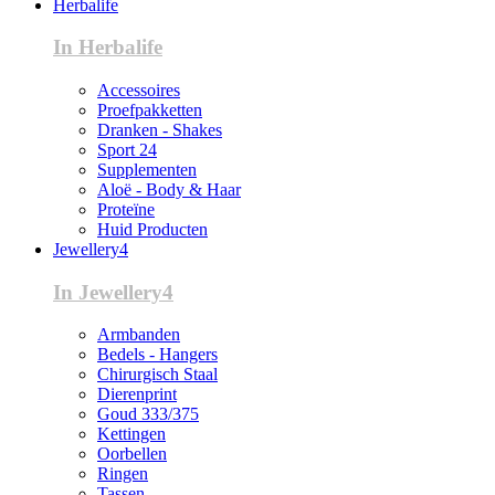
Herbalife
In Herbalife
Accessoires
Proefpakketten
Dranken - Shakes
Sport 24
Supplementen
Aloë - Body & Haar
Proteïne
Huid Producten
Jewellery4
In Jewellery4
Armbanden
Bedels - Hangers
Chirurgisch Staal
Dierenprint
Goud 333/375
Kettingen
Oorbellen
Ringen
Tassen