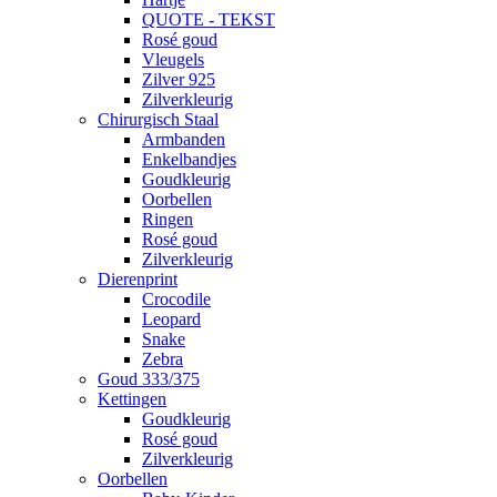
QUOTE - TEKST
Rosé goud
Vleugels
Zilver 925
Zilverkleurig
Chirurgisch Staal
Armbanden
Enkelbandjes
Goudkleurig
Oorbellen
Ringen
Rosé goud
Zilverkleurig
Dierenprint
Crocodile
Leopard
Snake
Zebra
Goud 333/375
Kettingen
Goudkleurig
Rosé goud
Zilverkleurig
Oorbellen