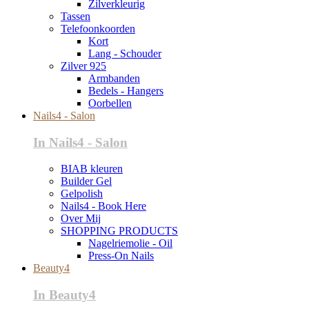
Zilverkleurig
Tassen
Telefoonkoorden
Kort
Lang - Schouder
Zilver 925
Armbanden
Bedels - Hangers
Oorbellen
Nails4 - Salon
In Nails4 - Salon
BIAB kleuren
Builder Gel
Gelpolish
Nails4 - Book Here
Over Mij
SHOPPING PRODUCTS
Nagelriemolie - Oil
Press-On Nails
Beauty4
In Beauty4