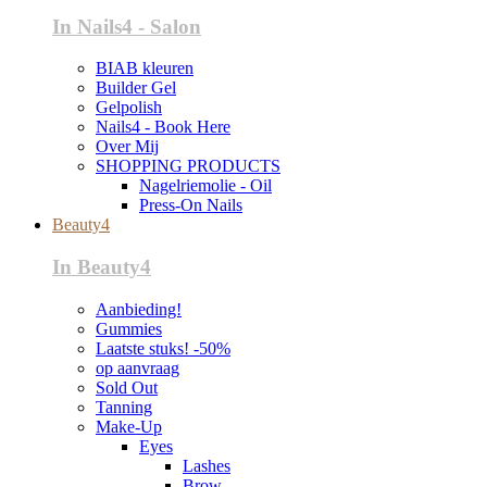
In Nails4 - Salon
BIAB kleuren
Builder Gel
Gelpolish
Nails4 - Book Here
Over Mij
SHOPPING PRODUCTS
Nagelriemolie - Oil
Press-On Nails
Beauty4
In Beauty4
Aanbieding!
Gummies
Laatste stuks! -50%
op aanvraag
Sold Out
Tanning
Make-Up
Eyes
Lashes
Brow