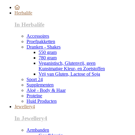
Herbalife
In Herbalife
Accessoires
Proefpakketten
Dranken - Shakes
550 gram
780 gram
Veganistisch, Glutenvrij, geen
Kunstmatige Kleur- en Zoetstoffen
Vrij van Gluten, Lactose of Soja
Sport 24
Supplementen
Aloë - Body & Haar
Proteïne
Huid Producten
Jewellery4
In Jewellery4
Armbanden