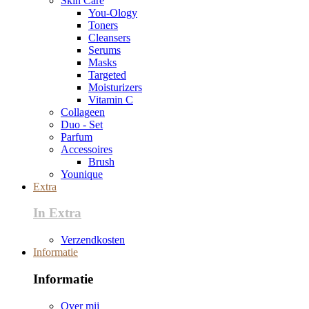
Skin Care
You-Ology
Toners
Cleansers
Serums
Masks
Targeted
Moisturizers
Vitamin C
Collageen
Duo - Set
Parfum
Accessoires
Brush
Younique
Extra
In Extra
Verzendkosten
Informatie
Informatie
Over mij