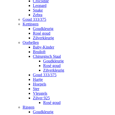
Crocodile
Leopard
Snake
Zebra
Goud 333/375
Kettingen
Goudkleurig
Rosé goud
Zilverkleurig
Oorbellen
Baby-Kinder
Bruiloft
Chirurgisch Staal
Goudkleurig
Rosé goud
Zilverkleurig
Goud 333/375
Hartje
Hoepels
Ster
Vleugels
Zilver 925
Rosé goud
Ringen
Goudkleurig