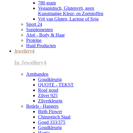
780 gram
Veganistisch, Glutenvrij, geen
Kunstmatige Kleur- en Zoetstoffen
Vrij van Gluten, Lactose of Soja
Sport 24
Supplementen
Aloë - Body & Haar
Proteïne
Huid Producten
Jewellery4
In Jewellery4
Armbanden
Goudkleurig
QUOTE - TEKST
Rosé goud
Zilver 925
Zilverkleurig
Bedels - Hangers
Birth Flower
Chirurgisch Staal
Goud 333/375
Goudkleurig
Hartje