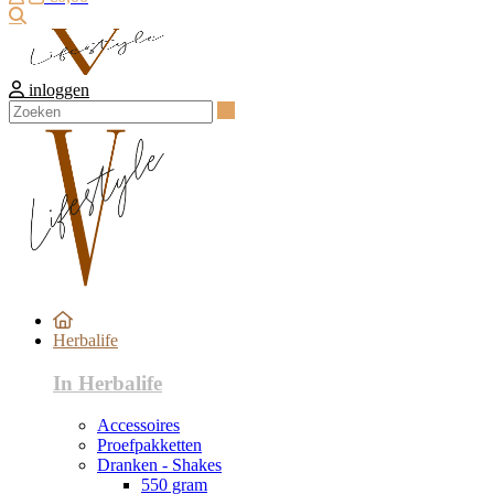
Zoeken
inloggen
Zoeken
Herbalife
In Herbalife
Accessoires
Proefpakketten
Dranken - Shakes
550 gram