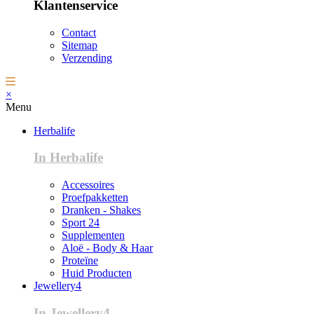
Klantenservice
Contact
Sitemap
Verzending
×
Menu
Herbalife
In Herbalife
Accessoires
Proefpakketten
Dranken - Shakes
Sport 24
Supplementen
Aloë - Body & Haar
Proteïne
Huid Producten
Jewellery4
In Jewellery4