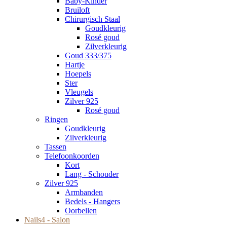
Baby-Kinder
Bruiloft
Chirurgisch Staal
Goudkleurig
Rosé goud
Zilverkleurig
Goud 333/375
Hartje
Hoepels
Ster
Vleugels
Zilver 925
Rosé goud
Ringen
Goudkleurig
Zilverkleurig
Tassen
Telefoonkoorden
Kort
Lang - Schouder
Zilver 925
Armbanden
Bedels - Hangers
Oorbellen
Nails4 - Salon