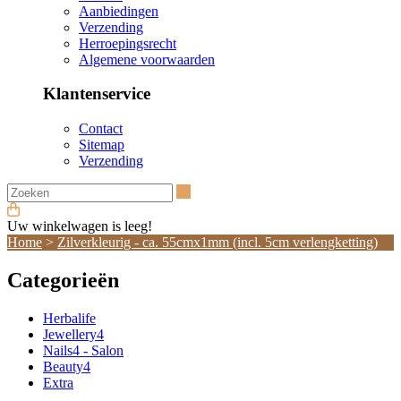
Aanbiedingen
Verzending
Herroepingsrecht
Algemene voorwaarden
Klantenservice
Contact
Sitemap
Verzending
Zoeken
Uw winkelwagen is leeg!
Home
>
Zilverkleurig - ca. 55cmx1mm (incl. 5cm verlengketting)
Categorieën
Herbalife
Jewellery4
Nails4 - Salon
Beauty4
Extra