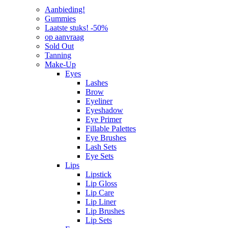
Aanbieding!
Gummies
Laatste stuks! -50%
op aanvraag
Sold Out
Tanning
Make-Up
Eyes
Lashes
Brow
Eyeliner
Eyeshadow
Eye Primer
Fillable Palettes
Eye Brushes
Lash Sets
Eye Sets
Lips
Lipstick
Lip Gloss
Lip Care
Lip Liner
Lip Brushes
Lip Sets