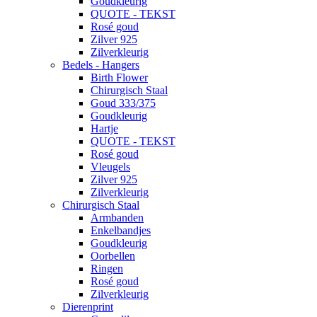
Goudkleurig
QUOTE - TEKST
Rosé goud
Zilver 925
Zilverkleurig
Bedels - Hangers
Birth Flower
Chirurgisch Staal
Goud 333/375
Goudkleurig
Hartje
QUOTE - TEKST
Rosé goud
Vleugels
Zilver 925
Zilverkleurig
Chirurgisch Staal
Armbanden
Enkelbandjes
Goudkleurig
Oorbellen
Ringen
Rosé goud
Zilverkleurig
Dierenprint