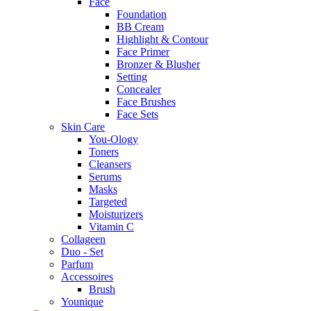
Face
Foundation
BB Cream
Highlight & Contour
Face Primer
Bronzer & Blusher
Setting
Concealer
Face Brushes
Face Sets
Skin Care
You-Ology
Toners
Cleansers
Serums
Masks
Targeted
Moisturizers
Vitamin C
Collageen
Duo - Set
Parfum
Accessoires
Brush
Younique