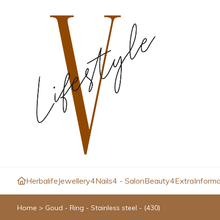
Herbalife
Jewellery4
Nails4 - Salon
Beauty4
Extra
Informa
Home
>
Goud - Ring - Stainless steel - (430)