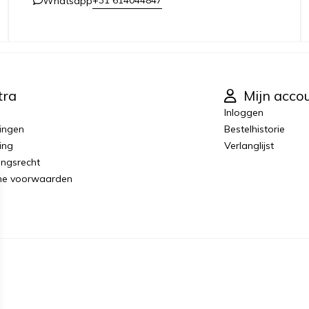
+31 614044847
Whatsapp
tra
Mijn acco
Inloggen
ingen
Bestelhistorie
ing
Verlanglijst
ingsrecht
ne voorwaarden