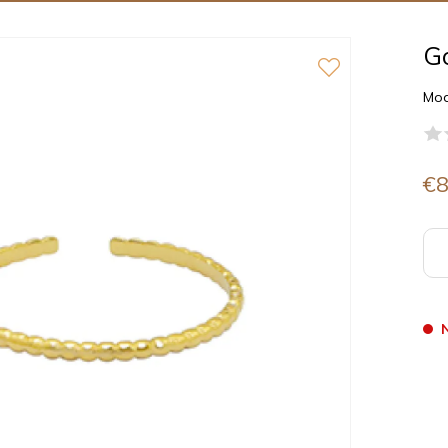
Go
Mod
€8