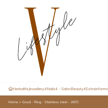
Herbalife
Jewellery4
Nails4 - Salon
Beauty4
Extra
Informa
Home
>
Goud - Ring - Stainless steel - (407)