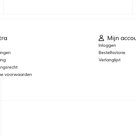
tra
Mijn acco
Inloggen
ingen
Bestelhistorie
ing
Verlanglijst
ingsrecht
ne voorwaarden