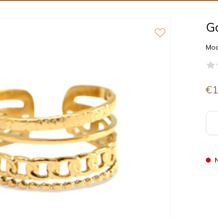
Go
Mod
€1