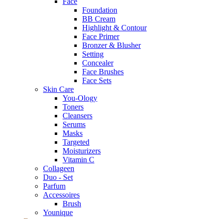
Face
Foundation
BB Cream
Highlight & Contour
Face Primer
Bronzer & Blusher
Setting
Concealer
Face Brushes
Face Sets
Skin Care
You-Ology
Toners
Cleansers
Serums
Masks
Targeted
Moisturizers
Vitamin C
Collageen
Duo - Set
Parfum
Accessoires
Brush
Younique