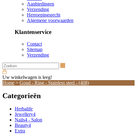
Aanbiedingen
Verzending
Herroepingsrecht
Algemene voorwaarden
Klantenservice
Contact
Sitemap
Verzending
Zoeken
Uw winkelwagen is leeg!
Home
>
Goud - Ring - Stainless steel - (408)
Categorieën
Herbalife
Jewellery4
Nails4 - Salon
Beauty4
Extra