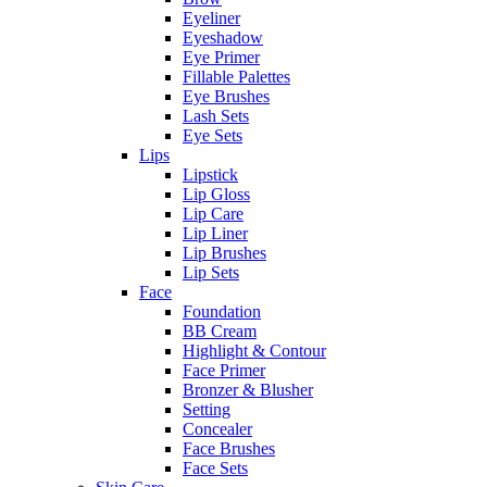
Eyeliner
Eyeshadow
Eye Primer
Fillable Palettes
Eye Brushes
Lash Sets
Eye Sets
Lips
Lipstick
Lip Gloss
Lip Care
Lip Liner
Lip Brushes
Lip Sets
Face
Foundation
BB Cream
Highlight & Contour
Face Primer
Bronzer & Blusher
Setting
Concealer
Face Brushes
Face Sets