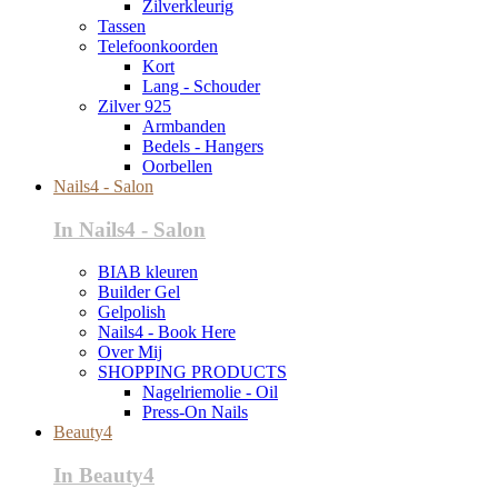
Zilverkleurig
Tassen
Telefoonkoorden
Kort
Lang - Schouder
Zilver 925
Armbanden
Bedels - Hangers
Oorbellen
Nails4 - Salon
In Nails4 - Salon
BIAB kleuren
Builder Gel
Gelpolish
Nails4 - Book Here
Over Mij
SHOPPING PRODUCTS
Nagelriemolie - Oil
Press-On Nails
Beauty4
In Beauty4