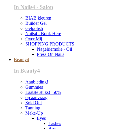
In Nails4 - Salon
BIAB kleuren
Builder Gel
Gelpolish
Nails4 - Book Here
Over Mij
SHOPPING PRODUCTS
Nagelriemolie - Oil
Press-On Nails
Beauty4
In Beauty4
Aanbieding!
Gummies
Laatste stuks! -50%
op aanvraag
Sold Out
Tanning
Make-Up
Eyes
Lashes
Brow