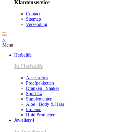
Klantenservice
Contact
Sitemap
Verzending
×
Menu
Herbalife
In Herbalife
Accessoires
Proefpakketten
Dranken - Shakes
Sport 24
Supplementen
Aloë - Body & Haar
Proteïne
Huid Producten
Jewellery4
In Jewellery4