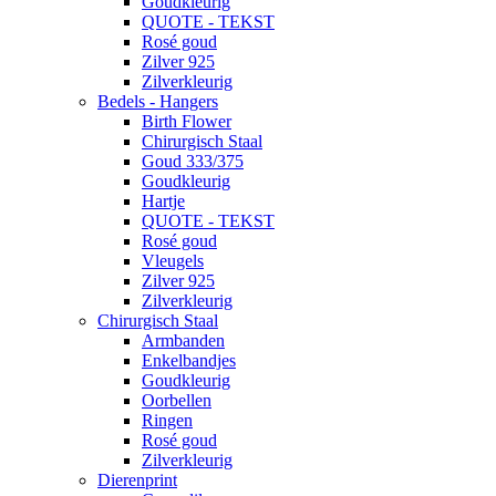
Goudkleurig
QUOTE - TEKST
Rosé goud
Zilver 925
Zilverkleurig
Bedels - Hangers
Birth Flower
Chirurgisch Staal
Goud 333/375
Goudkleurig
Hartje
QUOTE - TEKST
Rosé goud
Vleugels
Zilver 925
Zilverkleurig
Chirurgisch Staal
Armbanden
Enkelbandjes
Goudkleurig
Oorbellen
Ringen
Rosé goud
Zilverkleurig
Dierenprint