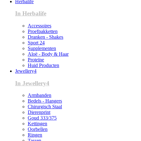
Herbalife
In Herbalife
Accessoires
Proefpakketten
Dranken - Shakes
Sport 24
Supplementen
Aloë - Body & Haar
Proteïne
Huid Producten
Jewellery4
In Jewellery4
Armbanden
Bedels - Hangers
Chirurgisch Staal
Dierenprint
Goud 333/375
Kettingen
Oorbellen
Ringen
Tassen