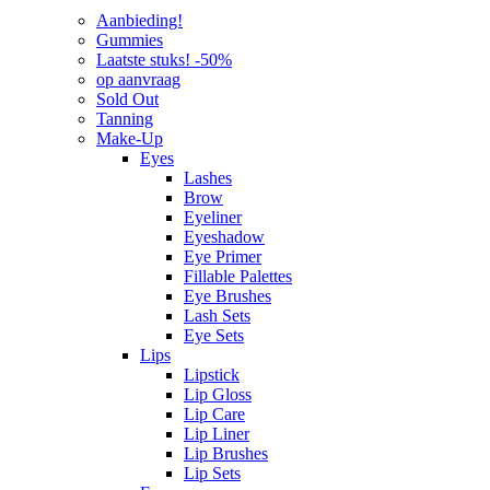
Aanbieding!
Gummies
Laatste stuks! -50%
op aanvraag
Sold Out
Tanning
Make-Up
Eyes
Lashes
Brow
Eyeliner
Eyeshadow
Eye Primer
Fillable Palettes
Eye Brushes
Lash Sets
Eye Sets
Lips
Lipstick
Lip Gloss
Lip Care
Lip Liner
Lip Brushes
Lip Sets