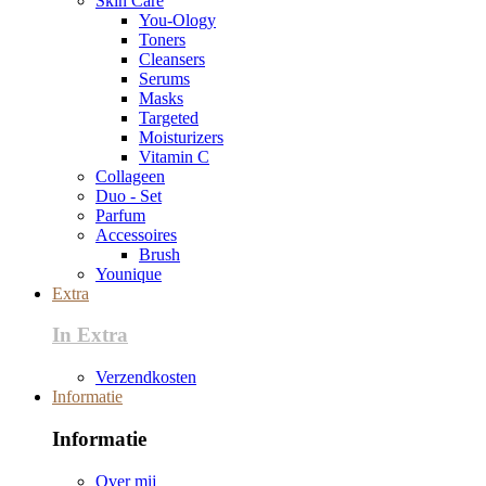
Skin Care
You-Ology
Toners
Cleansers
Serums
Masks
Targeted
Moisturizers
Vitamin C
Collageen
Duo - Set
Parfum
Accessoires
Brush
Younique
Extra
In Extra
Verzendkosten
Informatie
Informatie
Over mij