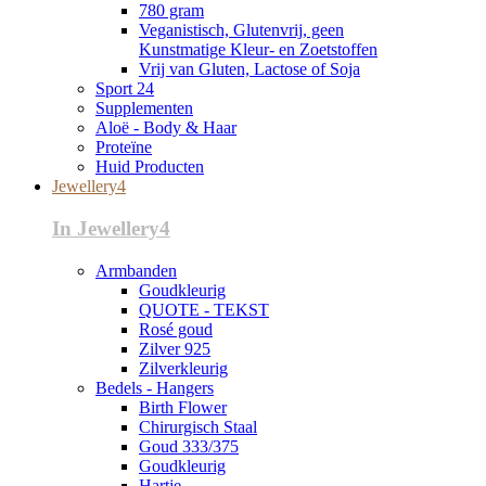
780 gram
Veganistisch, Glutenvrij, geen
Kunstmatige Kleur- en Zoetstoffen
Vrij van Gluten, Lactose of Soja
Sport 24
Supplementen
Aloë - Body & Haar
Proteïne
Huid Producten
Jewellery4
In Jewellery4
Armbanden
Goudkleurig
QUOTE - TEKST
Rosé goud
Zilver 925
Zilverkleurig
Bedels - Hangers
Birth Flower
Chirurgisch Staal
Goud 333/375
Goudkleurig
Hartje