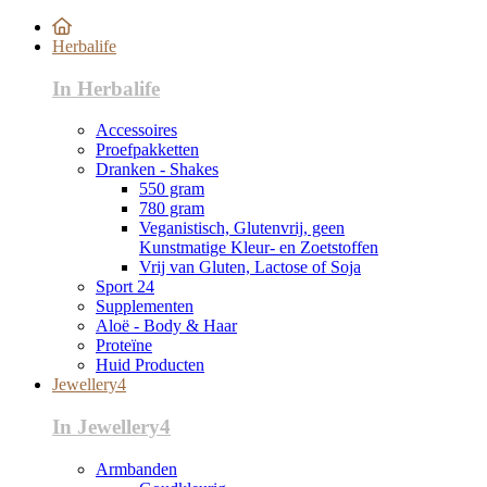
Herbalife
In Herbalife
Accessoires
Proefpakketten
Dranken - Shakes
550 gram
780 gram
Veganistisch, Glutenvrij, geen
Kunstmatige Kleur- en Zoetstoffen
Vrij van Gluten, Lactose of Soja
Sport 24
Supplementen
Aloë - Body & Haar
Proteïne
Huid Producten
Jewellery4
In Jewellery4
Armbanden