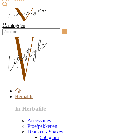
Zoeken
inloggen
Zoeken
Herbalife
In Herbalife
Accessoires
Proefpakketten
Dranken - Shakes
550 gram