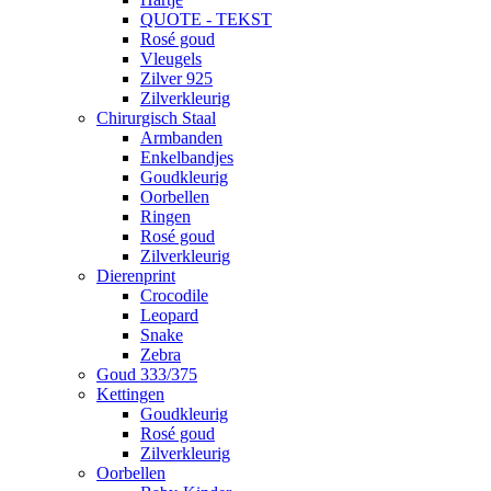
QUOTE - TEKST
Rosé goud
Vleugels
Zilver 925
Zilverkleurig
Chirurgisch Staal
Armbanden
Enkelbandjes
Goudkleurig
Oorbellen
Ringen
Rosé goud
Zilverkleurig
Dierenprint
Crocodile
Leopard
Snake
Zebra
Goud 333/375
Kettingen
Goudkleurig
Rosé goud
Zilverkleurig
Oorbellen