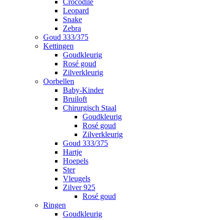
Crocodile
Leopard
Snake
Zebra
Goud 333/375
Kettingen
Goudkleurig
Rosé goud
Zilverkleurig
Oorbellen
Baby-Kinder
Bruiloft
Chirurgisch Staal
Goudkleurig
Rosé goud
Zilverkleurig
Goud 333/375
Hartje
Hoepels
Ster
Vleugels
Zilver 925
Rosé goud
Ringen
Goudkleurig