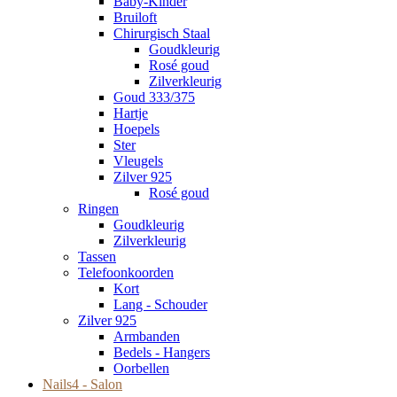
Baby-Kinder
Bruiloft
Chirurgisch Staal
Goudkleurig
Rosé goud
Zilverkleurig
Goud 333/375
Hartje
Hoepels
Ster
Vleugels
Zilver 925
Rosé goud
Ringen
Goudkleurig
Zilverkleurig
Tassen
Telefoonkoorden
Kort
Lang - Schouder
Zilver 925
Armbanden
Bedels - Hangers
Oorbellen
Nails4 - Salon