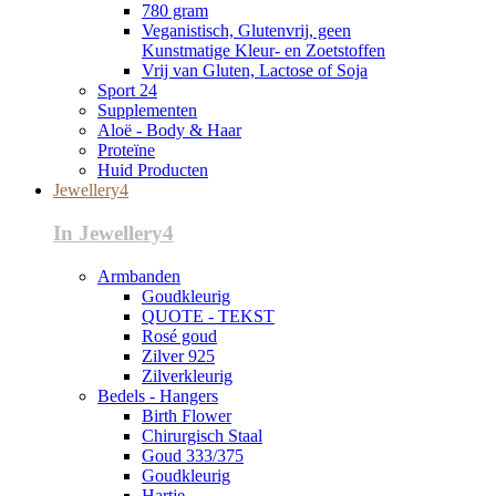
780 gram
Veganistisch, Glutenvrij, geen
Kunstmatige Kleur- en Zoetstoffen
Vrij van Gluten, Lactose of Soja
Sport 24
Supplementen
Aloë - Body & Haar
Proteïne
Huid Producten
Jewellery4
In Jewellery4
Armbanden
Goudkleurig
QUOTE - TEKST
Rosé goud
Zilver 925
Zilverkleurig
Bedels - Hangers
Birth Flower
Chirurgisch Staal
Goud 333/375
Goudkleurig
Hartje