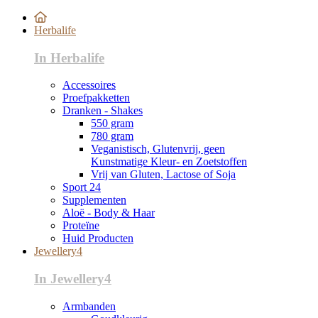
Herbalife
In Herbalife
Accessoires
Proefpakketten
Dranken - Shakes
550 gram
780 gram
Veganistisch, Glutenvrij, geen
Kunstmatige Kleur- en Zoetstoffen
Vrij van Gluten, Lactose of Soja
Sport 24
Supplementen
Aloë - Body & Haar
Proteïne
Huid Producten
Jewellery4
In Jewellery4
Armbanden