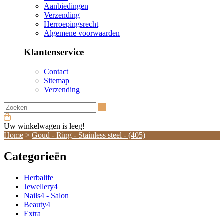
Aanbiedingen
Verzending
Herroepingsrecht
Algemene voorwaarden
Klantenservice
Contact
Sitemap
Verzending
Zoeken
Uw winkelwagen is leeg!
Home
>
Goud - Ring - Stainless steel - (405)
Categorieën
Herbalife
Jewellery4
Nails4 - Salon
Beauty4
Extra