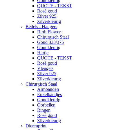
Goudkleurig
QUOTE - TEKST
Rosé goud
Zilver 925
Zilverkleurig
Bedels - Hangers
Birth Flower
Chirurgisch Staal
Goud 333/375
Goudkleurig
Hartje
QUOTE - TEKST
Rosé goud
Vleugels
Zilver 925
Zilverkleurig
Chirurgisch Staal
Armbanden
Enkelbandjes
Goudkleurig
Oorbellen
Ringen
Rosé goud
Zilverkleurig
Dierenprint