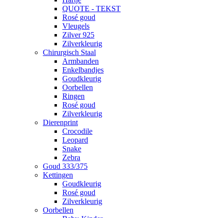
QUOTE - TEKST
Rosé goud
Vleugels
Zilver 925
Zilverkleurig
Chirurgisch Staal
Armbanden
Enkelbandjes
Goudkleurig
Oorbellen
Ringen
Rosé goud
Zilverkleurig
Dierenprint
Crocodile
Leopard
Snake
Zebra
Goud 333/375
Kettingen
Goudkleurig
Rosé goud
Zilverkleurig
Oorbellen