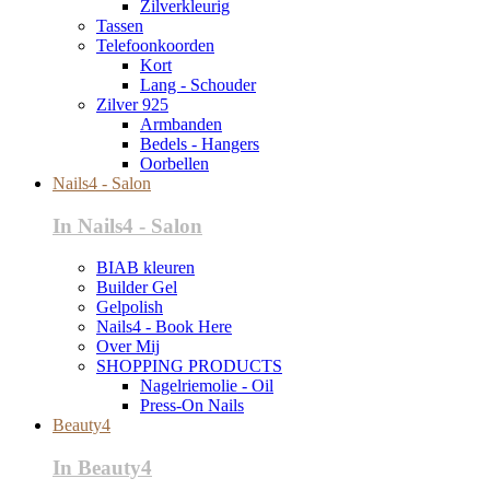
Zilverkleurig
Tassen
Telefoonkoorden
Kort
Lang - Schouder
Zilver 925
Armbanden
Bedels - Hangers
Oorbellen
Nails4 - Salon
In Nails4 - Salon
BIAB kleuren
Builder Gel
Gelpolish
Nails4 - Book Here
Over Mij
SHOPPING PRODUCTS
Nagelriemolie - Oil
Press-On Nails
Beauty4
In Beauty4