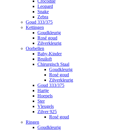
Crocodile
Leopard
Snake
Zebra
Goud 333/375
Kettingen
Goudkleurig
Rosé goud
Zilverkleurig
Oorbellen
Baby-Kinder
Bruiloft
Chirurgisch Staal
Goudkleurig
Rosé goud
Zilverkleurig
Goud 333/375
Hartje
Hoepels
Ster
Vleugels
Zilver 925
Rosé goud
Ringen
Goudkleurig