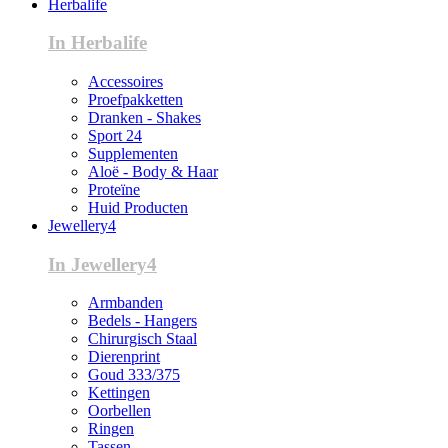
Herbalife
In Herbalife
Accessoires
Proefpakketten
Dranken - Shakes
Sport 24
Supplementen
Aloë - Body & Haar
Proteïne
Huid Producten
Jewellery4
In Jewellery4
Armbanden
Bedels - Hangers
Chirurgisch Staal
Dierenprint
Goud 333/375
Kettingen
Oorbellen
Ringen
Tassen