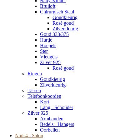
Baby-Kinder
Bruiloft
Chirurgisch Staal
Goudkleurig
Rosé goud
Zilverkleurig
Goud 333/375
Hartje
Hoepels
Ster
Vleugels
Zilver 925
Rosé goud
Ringen
Goudkleurig
Zilverkleurig
Tassen
Telefoonkoorden
Kort
Lang - Schouder
Zilver 925
Armbanden
Bedels - Hangers
Oorbellen
Nails4 - Salon