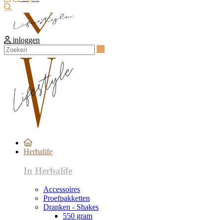
Zoeken
inloggen
Zoeken
Herbalife
In Herbalife
Accessoires
Proefpakketten
Dranken - Shakes
550 gram