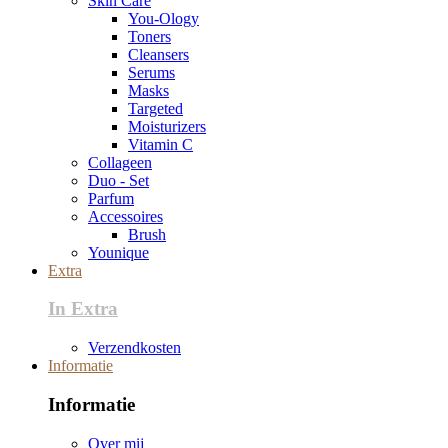
Skin Care
You-Ology
Toners
Cleansers
Serums
Masks
Targeted
Moisturizers
Vitamin C
Collageen
Duo - Set
Parfum
Accessoires
Brush
Younique
Extra
In Extra
Verzendkosten
Informatie
Informatie
Over mij