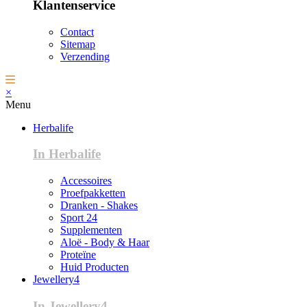
Klantenservice
Contact
Sitemap
Verzending
×
Menu
Herbalife
In Herbalife
Accessoires
Proefpakketten
Dranken - Shakes
Sport 24
Supplementen
Aloë - Body & Haar
Proteïne
Huid Producten
Jewellery4
In Jewellery4