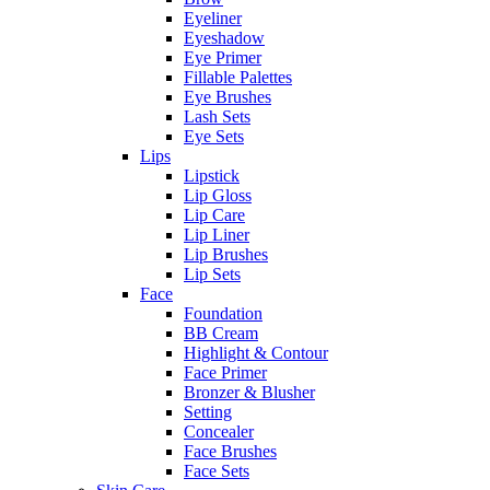
Eyeliner
Eyeshadow
Eye Primer
Fillable Palettes
Eye Brushes
Lash Sets
Eye Sets
Lips
Lipstick
Lip Gloss
Lip Care
Lip Liner
Lip Brushes
Lip Sets
Face
Foundation
BB Cream
Highlight & Contour
Face Primer
Bronzer & Blusher
Setting
Concealer
Face Brushes
Face Sets