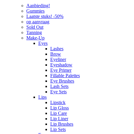
Aanbieding!
Gummies
Laatste stuks! -50%
op aanvraag
Sold Out
Tanning
Make-Up
Eyes
Lashes
Brow
Eyeliner
Eyeshadow
Eye Primer
Fillable Palettes
Eye Brushes
Lash Sets
Eye Sets
Lips
Lipstick
Lip Gloss
Lip Care
Lip Liner
Lip Brushes
Lip Sets