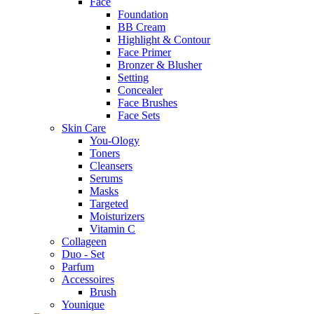
Face
Foundation
BB Cream
Highlight & Contour
Face Primer
Bronzer & Blusher
Setting
Concealer
Face Brushes
Face Sets
Skin Care
You-Ology
Toners
Cleansers
Serums
Masks
Targeted
Moisturizers
Vitamin C
Collageen
Duo - Set
Parfum
Accessoires
Brush
Younique