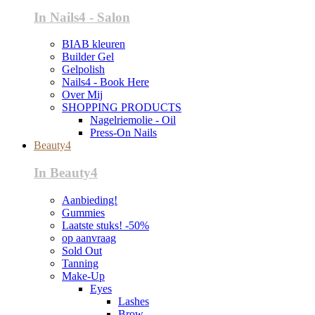
In Nails4 - Salon
BIAB kleuren
Builder Gel
Gelpolish
Nails4 - Book Here
Over Mij
SHOPPING PRODUCTS
Nagelriemolie - Oil
Press-On Nails
Beauty4
In Beauty4
Aanbieding!
Gummies
Laatste stuks! -50%
op aanvraag
Sold Out
Tanning
Make-Up
Eyes
Lashes
Brow