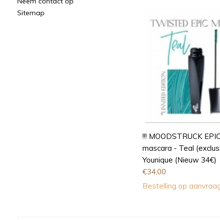
Neem contact op
Sitemap
!!! MOODSTRUCK EPIC
mascara - Teal (exclusi
Younique (Nieuw 34€)
€
34,00
Bestelling op aanvraa