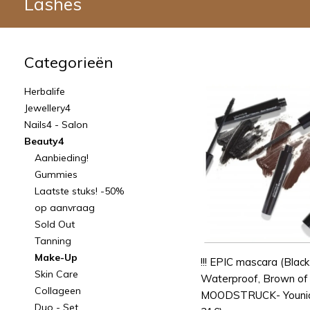
Lashes
Categorieën
Herbalife
Jewellery4
Nails4 - Salon
Beauty4
Aanbieding!
Gummies
Laatste stuks! -50%
op aanvraag
Sold Out
Tanning
Make-Up
!!! EPIC mascara (Black
Skin Care
Waterproof, Brown of 
Collageen
MOODSTRUCK- Youniq
Duo - Set