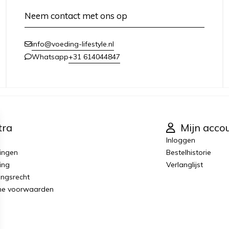
Neem contact met ons op
info@voeding-lifestyle.nl
+31 614044847
Whatsapp
tra
Mijn acco
Inloggen
ingen
Bestelhistorie
ing
Verlanglijst
ingsrecht
ne voorwaarden