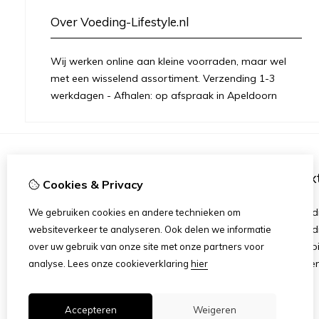
Over Voeding-Lifestyle.nl
Wij werken online aan kleine voorraden, maar wel
met een wisselend assortiment. Verzending 1-3
werkdagen - Afhalen: op afspraak in Apeldoorn
Informatie
Ex
Cookies & Privacy
Over mij
Merken
Herbalife
Aanbied
We gebruiken cookies en andere technieken om
Member aanmelding
Verzend
websiteverkeer te analyseren. Ook delen we informatie
Runs
Herroep
over uw gebruik van onze site met onze partners voor
Join The Team
Algeme
analyse.
Lees onze cookieverklaring
hier
Vacatures
Accepteren
Weigeren