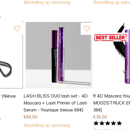
Bestelling op aanvraag
Bestelling op aan
g
r (Nieuw
LASH BLISS DUO lash set - 4D
!!! 4D Mascara You
Mascara + Lash Primer of Lash
MOODSTRUCK EPI
Serum - Younique (nieuw 66€)
36€)
€
66,00
€
36,00
g
Bestelling op aanvraag