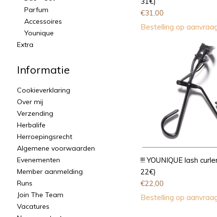
31€)
Parfum
€
31,00
Accessoires
Bestelling op aanvraa
Younique
Extra
Informatie
Cookieverklaring
Over mij
Verzending
Herbalife
Herroepingsrecht
Algemene voorwaarden
Evenementen
!!! YOUNIQUE lash curle
Member aanmelding
22€)
Runs
€
22,00
Join The Team
Bestelling op aanvraa
Vacatures