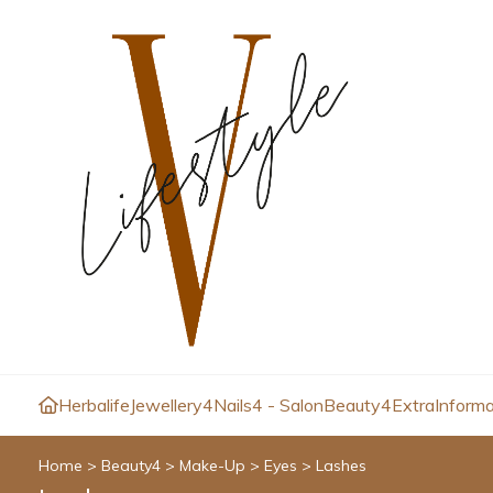
Herbalife
Jewellery4
Nails4 - Salon
Beauty4
Extra
Informa
Home
>
Beauty4
>
Make-Up
>
Eyes
>
Lashes