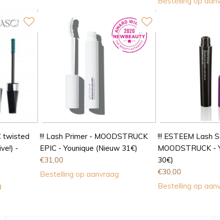
Bestelling op aan
 twisted
!!! Lash Primer - MOODSTRUCK
!!! ESTEEM Lash S
ve!) -
EPIC - Younique (Nieuw 31€)
MOODSTRUCK - Y
€
31,00
30€)
€
30,00
Bestelling op aanvraag
g
Bestelling op aan