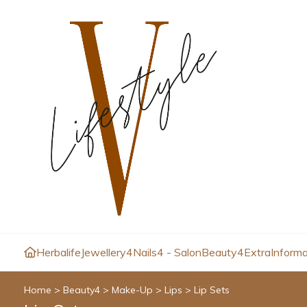
Herbalife
Jewellery4
Nails4 - Salon
Beauty4
Extra
Informa
Home
>
Beauty4
>
Make-Up
>
Lips
>
Lip Sets