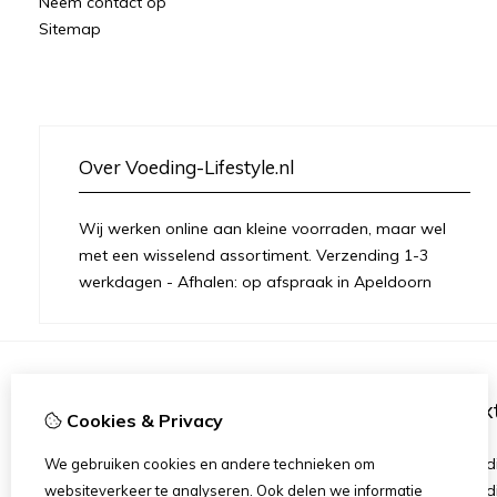
Neem contact op
Sitemap
Over Voeding-Lifestyle.nl
Wij werken online aan kleine voorraden, maar wel
met een wisselend assortiment. Verzending 1-3
werkdagen - Afhalen: op afspraak in Apeldoorn
Informatie
Ex
Cookies & Privacy
Over mij
Merken
Herbalife
Aanbied
We gebruiken cookies en andere technieken om
Member aanmelding
Verzend
websiteverkeer te analyseren. Ook delen we informatie