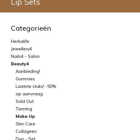
Lip Sets
Categorieën
Herbalife
Jewellery4
Nails4 - Salon
Beauty4
Aanbieding!
Gummies
Laatste stuks! -50%
op aanvraag
Sold Out
Tanning
Make-Up
Skin Care
Collageen
Duo - Set