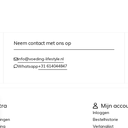
Neem contact met ons op
info@voeding-lifestyle.nl
+31 614044847
Whatsapp
tra
Mijn acco
Inloggen
ingen
Bestelhistorie
ing
Verlanglijst