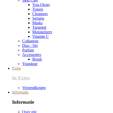
Skin Care
You-Ology
Toners
Cleansers
Serums
Masks
Targeted
Moisturizers
Vitamin C
Collageen
Duo - Set
Parfum
Accessoires
Brush
Younique
Extra
In Extra
Verzendkosten
Informatie
Informatie
Over mij