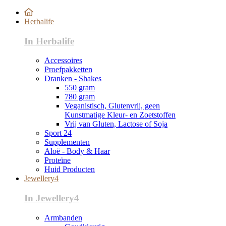
Herbalife
In Herbalife
Accessoires
Proefpakketten
Dranken - Shakes
550 gram
780 gram
Veganistisch, Glutenvrij, geen
Kunstmatige Kleur- en Zoetstoffen
Vrij van Gluten, Lactose of Soja
Sport 24
Supplementen
Aloë - Body & Haar
Proteïne
Huid Producten
Jewellery4
In Jewellery4
Armbanden