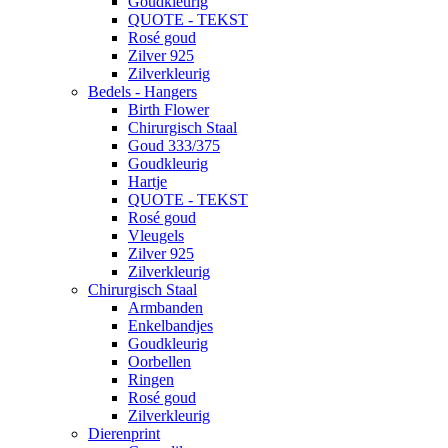
Goudkleurig
QUOTE - TEKST
Rosé goud
Zilver 925
Zilverkleurig
Bedels - Hangers
Birth Flower
Chirurgisch Staal
Goud 333/375
Goudkleurig
Hartje
QUOTE - TEKST
Rosé goud
Vleugels
Zilver 925
Zilverkleurig
Chirurgisch Staal
Armbanden
Enkelbandjes
Goudkleurig
Oorbellen
Ringen
Rosé goud
Zilverkleurig
Dierenprint