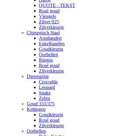
QUOTE - TEKST
Rosé goud
Vleugels
Zilver 925
Zilverkleurig
Chirurgisch Staal
Armbanden
Enkelbandjes
Goudkleurig
Oorbellen
Ringen
Rosé goud
Zilverkleurig
Dierenprint
Crocodile
Leopard
Snake
Zebra
Goud 333/375
Kettingen
Goudkleurig
Rosé goud
Zilverkleurig
Oorbellen