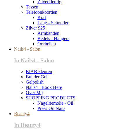
Zilverkleurig
Tassen
Telefoonkoorden
Kort
Lang - Schouder
Zilver 925
Armbanden
Bedels - Hangers
Oorbellen
Nails4 - Salon
In Nails4 - Salon
BIAB kleuren
Builder Gel
Gelpolish
Nails4 - Book Here
Over Mij
SHOPPING PRODUCTS
Nagelriemolie - Oil
Press-On Nails
Beauty4
In Beauty4