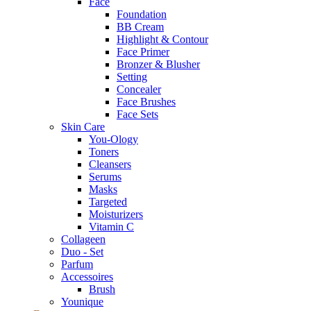
Face
Foundation
BB Cream
Highlight & Contour
Face Primer
Bronzer & Blusher
Setting
Concealer
Face Brushes
Face Sets
Skin Care
You-Ology
Toners
Cleansers
Serums
Masks
Targeted
Moisturizers
Vitamin C
Collageen
Duo - Set
Parfum
Accessoires
Brush
Younique