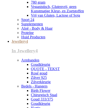
780 gram
Veganistisch, Glutenvrij, geen
Kunstmatige Kleur- en Zoetstoffen
Vrij van Gluten, Lactose of Soja
Sport 24
Supplementen
Aloë - Body & Haar
Proteïne
Huid Producten
Jewellery4
In Jewellery4
Armbanden
Goudkleurig
QUOTE - TEKST
Rosé goud
Zilver 925
Zilverkleurig
Bedels - Hangers
Birth Flower
Chirurgisch Staal
Goud 333/375
Goudkleurig
Hartje