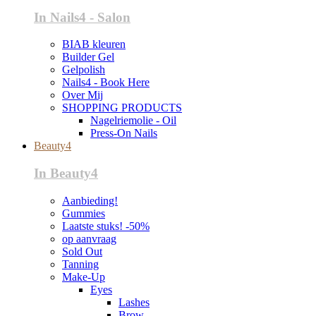
In Nails4 - Salon
BIAB kleuren
Builder Gel
Gelpolish
Nails4 - Book Here
Over Mij
SHOPPING PRODUCTS
Nagelriemolie - Oil
Press-On Nails
Beauty4
In Beauty4
Aanbieding!
Gummies
Laatste stuks! -50%
op aanvraag
Sold Out
Tanning
Make-Up
Eyes
Lashes
Brow