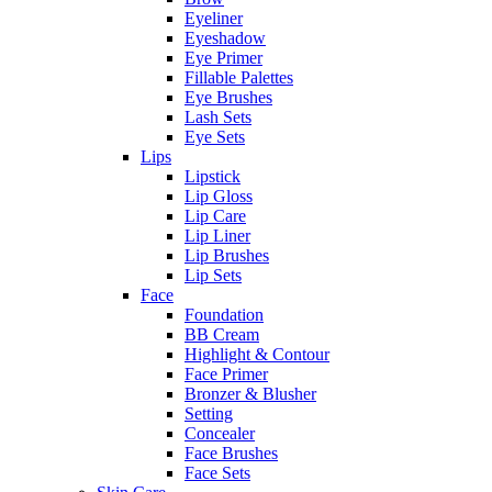
Eyeliner
Eyeshadow
Eye Primer
Fillable Palettes
Eye Brushes
Lash Sets
Eye Sets
Lips
Lipstick
Lip Gloss
Lip Care
Lip Liner
Lip Brushes
Lip Sets
Face
Foundation
BB Cream
Highlight & Contour
Face Primer
Bronzer & Blusher
Setting
Concealer
Face Brushes
Face Sets