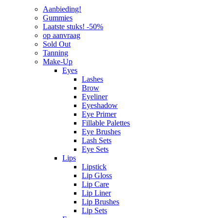
Aanbieding!
Gummies
Laatste stuks! -50%
op aanvraag
Sold Out
Tanning
Make-Up
Eyes
Lashes
Brow
Eyeliner
Eyeshadow
Eye Primer
Fillable Palettes
Eye Brushes
Lash Sets
Eye Sets
Lips
Lipstick
Lip Gloss
Lip Care
Lip Liner
Lip Brushes
Lip Sets