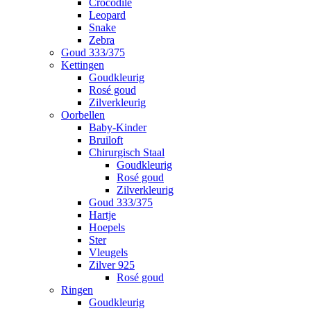
Crocodile
Leopard
Snake
Zebra
Goud 333/375
Kettingen
Goudkleurig
Rosé goud
Zilverkleurig
Oorbellen
Baby-Kinder
Bruiloft
Chirurgisch Staal
Goudkleurig
Rosé goud
Zilverkleurig
Goud 333/375
Hartje
Hoepels
Ster
Vleugels
Zilver 925
Rosé goud
Ringen
Goudkleurig