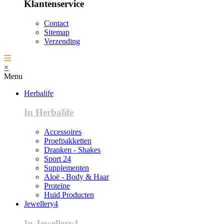
Klantenservice
Contact
Sitemap
Verzending
×
Menu
Herbalife
In Herbalife
Accessoires
Proefpakketten
Dranken - Shakes
Sport 24
Supplementen
Aloë - Body & Haar
Proteïne
Huid Producten
Jewellery4
In Jewellery4