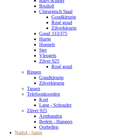
Baby-Kinder
Bruiloft
Chirurgisch Staal
Goudkleurig
Rosé goud
Zilverkleurig
Goud 333/375
Hartje
Hoepels
Ster
Vleugels
Zilver 925
Rosé goud
Ringen
Goudkleurig
Zilverkleurig
Tassen
Telefoonkoorden
Kort
Lang - Schouder
Zilver 925
Armbanden
Bedels - Hangers
Oorbellen
Nails4 - Salon