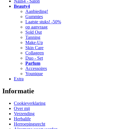
Nails4 - Salon
Beauty4
Aanbieding!
Gummies
Laatste stuks! -50%
op aanvraag
Sold Out
Tanning
Make-Up
Skin Care
Collageen
Duo - Set
Parfum
Accessoires
Younique
Extra
Informatie
Cookieverklaring
Over mij
Verzending
Herbalife
Herroepingsrecht