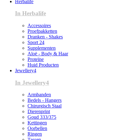
Herbalife
In Herbalife
Accessoires
Proefpakketten
Dranken - Shakes
Sport 24
Supplementen
Aloë - Body & Haar
Proteïne
Huid Producten
Jewellery4
In Jewellery4
Armbanden
Bedels - Hangers
Chirurgisch Staal
Dierenprint
Goud 333/375
Kettingen
Oorbellen
Ringen
Tassen