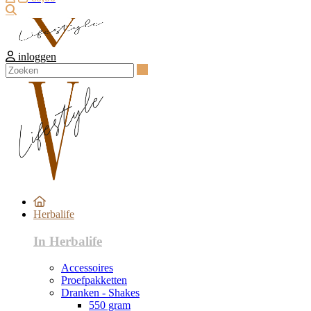
Zoeken
inloggen
Zoeken
Herbalife
In Herbalife
Accessoires
Proefpakketten
Dranken - Shakes
550 gram