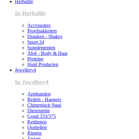
Herbalife
In Herbalife
Accessoires
Proefpakketten
Dranken - Shakes
Sport 24
Supplementen
Aloë - Body & Haar
Proteïne
Huid Producten
Jewellery4
In Jewellery4
Armbanden
Bedels - Hangers
Chirurgisch Staal
Dierenprint
Goud 333/375
Kettingen
Oorbellen
Ringen
Tassen