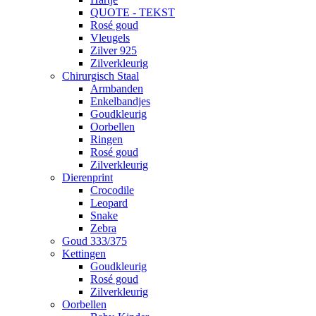
QUOTE - TEKST
Rosé goud
Vleugels
Zilver 925
Zilverkleurig
Chirurgisch Staal
Armbanden
Enkelbandjes
Goudkleurig
Oorbellen
Ringen
Rosé goud
Zilverkleurig
Dierenprint
Crocodile
Leopard
Snake
Zebra
Goud 333/375
Kettingen
Goudkleurig
Rosé goud
Zilverkleurig
Oorbellen