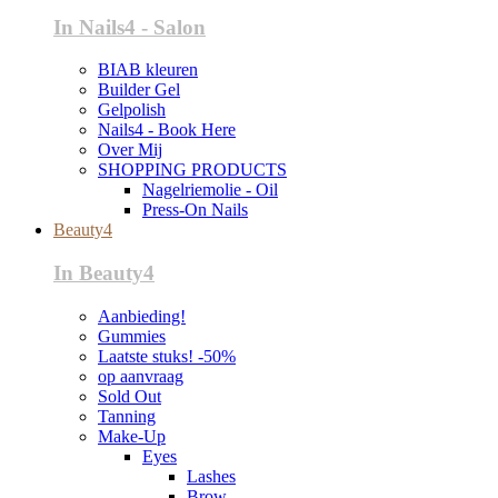
In Nails4 - Salon
BIAB kleuren
Builder Gel
Gelpolish
Nails4 - Book Here
Over Mij
SHOPPING PRODUCTS
Nagelriemolie - Oil
Press-On Nails
Beauty4
In Beauty4
Aanbieding!
Gummies
Laatste stuks! -50%
op aanvraag
Sold Out
Tanning
Make-Up
Eyes
Lashes
Brow