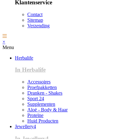
Klantenservice
Contact
Sitemap
Verzending
×
Menu
Herbalife
In Herbalife
Accessoires
Proefpakketten
Dranken - Shakes
Sport 24
Supplementen
Aloë - Body & Haar
Proteïne
Huid Producten
Jewellery4
In Jewellery4