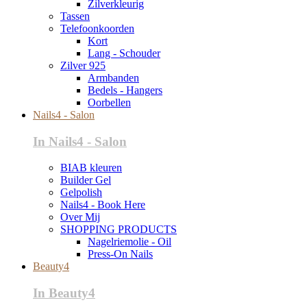
Zilverkleurig
Tassen
Telefoonkoorden
Kort
Lang - Schouder
Zilver 925
Armbanden
Bedels - Hangers
Oorbellen
Nails4 - Salon
In Nails4 - Salon
BIAB kleuren
Builder Gel
Gelpolish
Nails4 - Book Here
Over Mij
SHOPPING PRODUCTS
Nagelriemolie - Oil
Press-On Nails
Beauty4
In Beauty4