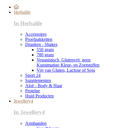
Herbalife
In Herbalife
Accessoires
Proefpakketten
Dranken - Shakes
550 gram
780 gram
Veganistisch, Glutenvrij, geen
Kunstmatige Kleur- en Zoetstoffen
Vrij van Gluten, Lactose of Soja
Sport 24
Supplementen
Aloë - Body & Haar
Proteïne
Huid Producten
Jewellery4
In Jewellery4
Armbanden