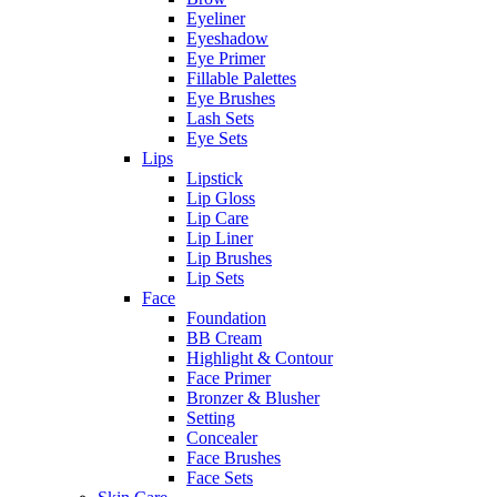
Eyeliner
Eyeshadow
Eye Primer
Fillable Palettes
Eye Brushes
Lash Sets
Eye Sets
Lips
Lipstick
Lip Gloss
Lip Care
Lip Liner
Lip Brushes
Lip Sets
Face
Foundation
BB Cream
Highlight & Contour
Face Primer
Bronzer & Blusher
Setting
Concealer
Face Brushes
Face Sets