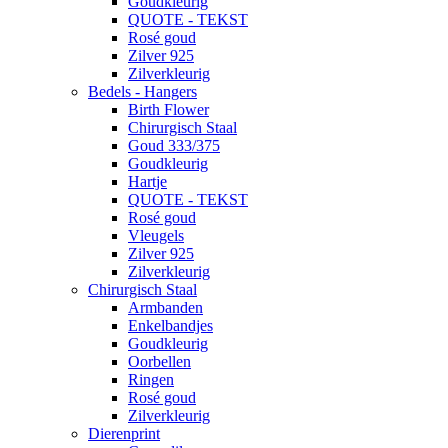
Goudkleurig
QUOTE - TEKST
Rosé goud
Zilver 925
Zilverkleurig
Bedels - Hangers
Birth Flower
Chirurgisch Staal
Goud 333/375
Goudkleurig
Hartje
QUOTE - TEKST
Rosé goud
Vleugels
Zilver 925
Zilverkleurig
Chirurgisch Staal
Armbanden
Enkelbandjes
Goudkleurig
Oorbellen
Ringen
Rosé goud
Zilverkleurig
Dierenprint