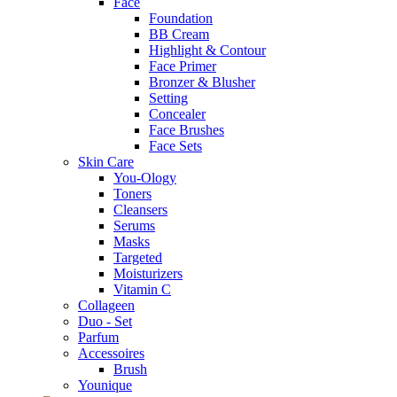
Face
Foundation
BB Cream
Highlight & Contour
Face Primer
Bronzer & Blusher
Setting
Concealer
Face Brushes
Face Sets
Skin Care
You-Ology
Toners
Cleansers
Serums
Masks
Targeted
Moisturizers
Vitamin C
Collageen
Duo - Set
Parfum
Accessoires
Brush
Younique