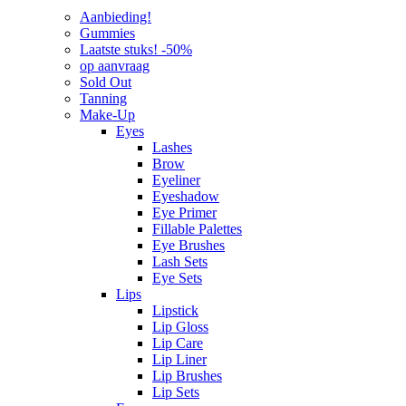
Aanbieding!
Gummies
Laatste stuks! -50%
op aanvraag
Sold Out
Tanning
Make-Up
Eyes
Lashes
Brow
Eyeliner
Eyeshadow
Eye Primer
Fillable Palettes
Eye Brushes
Lash Sets
Eye Sets
Lips
Lipstick
Lip Gloss
Lip Care
Lip Liner
Lip Brushes
Lip Sets