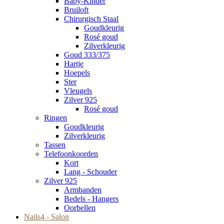
Baby-Kinder
Bruiloft
Chirurgisch Staal
Goudkleurig
Rosé goud
Zilverkleurig
Goud 333/375
Hartje
Hoepels
Ster
Vleugels
Zilver 925
Rosé goud
Ringen
Goudkleurig
Zilverkleurig
Tassen
Telefoonkoorden
Kort
Lang - Schouder
Zilver 925
Armbanden
Bedels - Hangers
Oorbellen
Nails4 - Salon