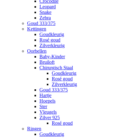
Crocodile
Leopard
Snake
Zebra
Goud 333/375
Kettingen
Goudkleurig
Rosé goud
Zilverkleurig
Oorbellen
Baby-Kinder
Bruiloft
Chirurgisch Staal
Goudkleurig
Rosé goud
Zilverkleurig
Goud 333/375
Hartje
Hoepels
Ster
Vleugels
Zilver 925
Rosé goud
Ringen
Goudkleurig