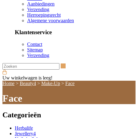
Aanbiedingen
Verzending
Herroepingsrecht
Algemene voorwaarden
Klantenservice
Contact
Sitemap
Verzending
Zoeken
Uw winkelwagen is leeg!
Home
>
Beauty4
>
Make-Up
>
Face
Face
Categorieën
Herbalife
Jewellery4