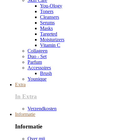
Skin Care
You-Ology
Toners
Cleansers
Serums
Masks
Targeted
Moisturizers
Vitamin C
Collageen
Duo - Set
Parfum
Accessoires
Brush
Younique
Extra
In Extra
Verzendkosten
Informatie
Informatie
Over mij