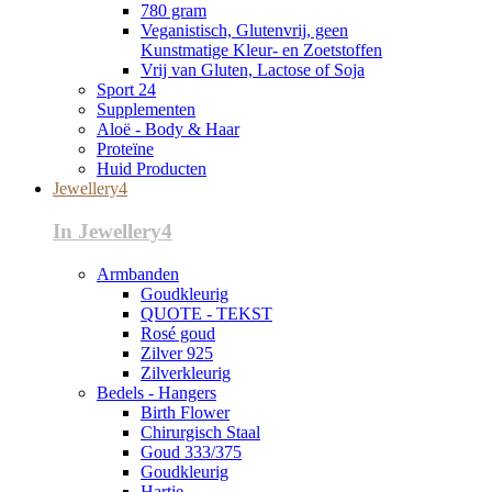
780 gram
Veganistisch, Glutenvrij, geen
Kunstmatige Kleur- en Zoetstoffen
Vrij van Gluten, Lactose of Soja
Sport 24
Supplementen
Aloë - Body & Haar
Proteïne
Huid Producten
Jewellery4
In Jewellery4
Armbanden
Goudkleurig
QUOTE - TEKST
Rosé goud
Zilver 925
Zilverkleurig
Bedels - Hangers
Birth Flower
Chirurgisch Staal
Goud 333/375
Goudkleurig
Hartje