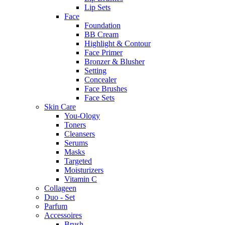
Lip Sets
Face
Foundation
BB Cream
Highlight & Contour
Face Primer
Bronzer & Blusher
Setting
Concealer
Face Brushes
Face Sets
Skin Care
You-Ology
Toners
Cleansers
Serums
Masks
Targeted
Moisturizers
Vitamin C
Collageen
Duo - Set
Parfum
Accessoires
Brush