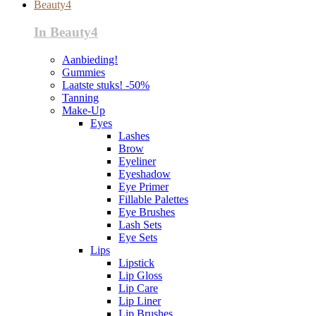
Beauty4
In Beauty4
Aanbieding!
Gummies
Laatste stuks! -50%
Tanning
Make-Up
Eyes
Lashes
Brow
Eyeliner
Eyeshadow
Eye Primer
Fillable Palettes
Eye Brushes
Lash Sets
Eye Sets
Lips
Lipstick
Lip Gloss
Lip Care
Lip Liner
Lip Brushes