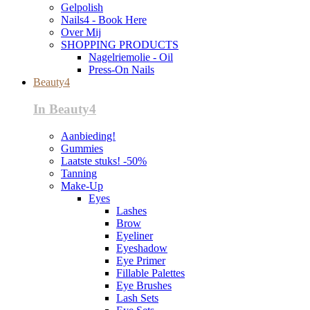
Gelpolish
Nails4 - Book Here
Over Mij
SHOPPING PRODUCTS
Nagelriemolie - Oil
Press-On Nails
Beauty4
In Beauty4
Aanbieding!
Gummies
Laatste stuks! -50%
Tanning
Make-Up
Eyes
Lashes
Brow
Eyeliner
Eyeshadow
Eye Primer
Fillable Palettes
Eye Brushes
Lash Sets