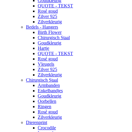
Goudkleurig
QUOTE - TEKST
Rosé goud
Zilver 925
Zilverkleurig
Bedels - Hangers
Birth Flower
Chirurgisch Staal
Goudkleurig
Hartje
QUOTE - TEKST
Rosé goud
Vleugels
Zilver 925
Zilverkleurig
Chirurgisch Staal
Armbanden
Enkelbandjes
Goudkleurig
Oorbellen
Ringen
Rosé goud
Zilverkleurig
Dierenprint
Crocodile