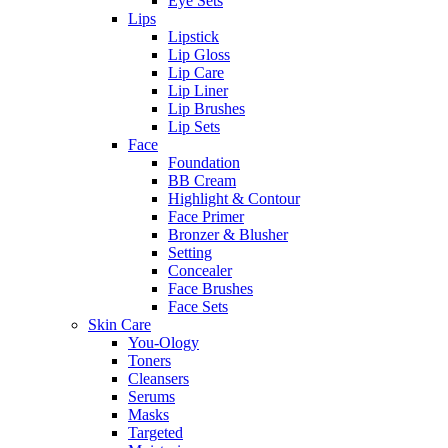
Eye Sets
Lips
Lipstick
Lip Gloss
Lip Care
Lip Liner
Lip Brushes
Lip Sets
Face
Foundation
BB Cream
Highlight & Contour
Face Primer
Bronzer & Blusher
Setting
Concealer
Face Brushes
Face Sets
Skin Care
You-Ology
Toners
Cleansers
Serums
Masks
Targeted