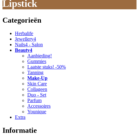
Lipstick
Categorieën
Herbalife
Jewellery4
Nails4 - Salon
Beauty4
Aanbieding!
Gummies
Laatste stuks! -50%
Tanning
Make-Up
Skin Care
Collageen
Duo - Set
Parfum
Accessoires
Younique
Extra
Informatie