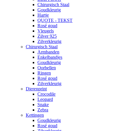
Chirurgisch Staal
Goudkleurig
Hartje
QUOTE - TEKST
Rosé goud
Vleugels
Zilver 925
Zilverkleurig
Chirurgisch Staal
Armbanden
Enkelbandjes
Goudkleurig
Oorbellen
Ringen
Rosé goud
Zilverkleurig
Dierenprint
Crocodile
Leopard
Snake
Zebra
Kettingen
Goudkleurig
Rosé goud
Zilverkleurig