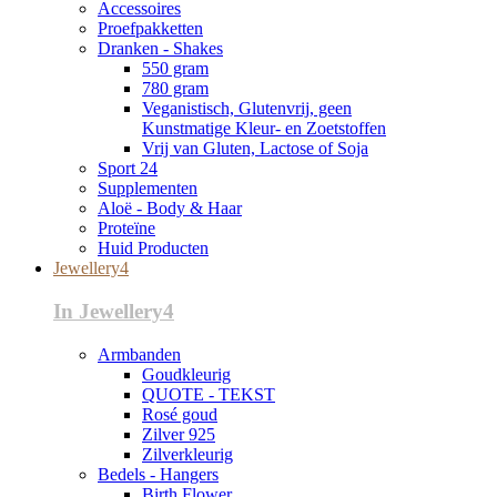
Accessoires
Proefpakketten
Dranken - Shakes
550 gram
780 gram
Veganistisch, Glutenvrij, geen
Kunstmatige Kleur- en Zoetstoffen
Vrij van Gluten, Lactose of Soja
Sport 24
Supplementen
Aloë - Body & Haar
Proteïne
Huid Producten
Jewellery4
In Jewellery4
Armbanden
Goudkleurig
QUOTE - TEKST
Rosé goud
Zilver 925
Zilverkleurig
Bedels - Hangers
Birth Flower