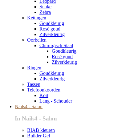
Leopard
Snake
Zebra
Kettingen
Goudkleurig
Rosé goud
Zilverkleurig
Oorbellen
Chirurgisch Staal
Goudkleurig
Rosé goud
Zilverkleurig
Ringen
Goudkleurig
Zilverkleurig
Tassen
Telefoonkoorden
Kort
Lang - Schouder
Nails4 - Salon
In Nails4 - Salon
BIAB kleuren
Builder Gel