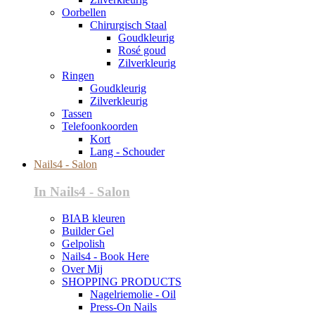
Oorbellen
Chirurgisch Staal
Goudkleurig
Rosé goud
Zilverkleurig
Ringen
Goudkleurig
Zilverkleurig
Tassen
Telefoonkoorden
Kort
Lang - Schouder
Nails4 - Salon
In Nails4 - Salon
BIAB kleuren
Builder Gel
Gelpolish
Nails4 - Book Here
Over Mij
SHOPPING PRODUCTS
Nagelriemolie - Oil
Press-On Nails