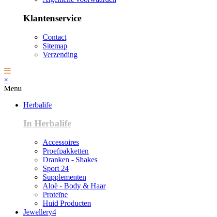
Klantenservice
Contact
Sitemap
Verzending
×
Menu
Herbalife
In Herbalife
Accessoires
Proefpakketten
Dranken - Shakes
Sport 24
Supplementen
Aloë - Body & Haar
Proteïne
Huid Producten
Jewellery4