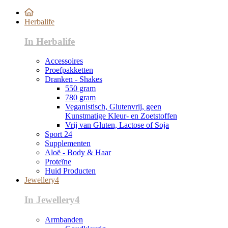
Herbalife
In Herbalife
Accessoires
Proefpakketten
Dranken - Shakes
550 gram
780 gram
Veganistisch, Glutenvrij, geen
Kunstmatige Kleur- en Zoetstoffen
Vrij van Gluten, Lactose of Soja
Sport 24
Supplementen
Aloë - Body & Haar
Proteïne
Huid Producten
Jewellery4
In Jewellery4
Armbanden