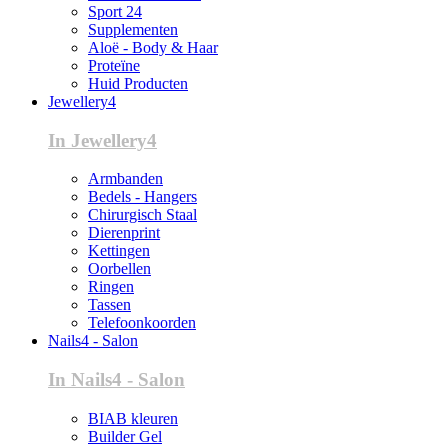
Sport 24
Supplementen
Aloë - Body & Haar
Proteïne
Huid Producten
Jewellery4
In Jewellery4
Armbanden
Bedels - Hangers
Chirurgisch Staal
Dierenprint
Kettingen
Oorbellen
Ringen
Tassen
Telefoonkoorden
Nails4 - Salon
In Nails4 - Salon
BIAB kleuren
Builder Gel