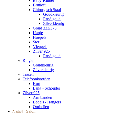
Baby-Kinder
Bruiloft
Chirurgisch Staal
Goudkleurig
Rosé goud
Zilverkleurig
Goud 333/375
Hartje
Hoepels
Ster
Vleugels
Zilver 925
Rosé goud
Ringen
Goudkleurig
Zilverkleurig
Tassen
Telefoonkoorden
Kort
Lang - Schouder
Zilver 925
Armbanden
Bedels - Hangers
Oorbellen
Nails4 - Salon