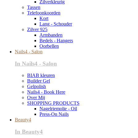
Zilverkleurig
Tassen
Telefoonkoorden
Kort
Lang - Schouder
Zilver 925
Armbanden
Bedels - Hangers
Oorbellen
Nails4 - Salon
In Nails4 - Salon
BIAB kleuren
Builder Gel
Gelpolish
Nails4 - Book Here
Over Mij
SHOPPING PRODUCTS
Nagelriemolie - Oil
Press-On Nails
Beauty4
In Beauty4