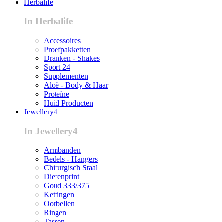
Herbalife
In Herbalife
Accessoires
Proefpakketten
Dranken - Shakes
Sport 24
Supplementen
Aloë - Body & Haar
Proteïne
Huid Producten
Jewellery4
In Jewellery4
Armbanden
Bedels - Hangers
Chirurgisch Staal
Dierenprint
Goud 333/375
Kettingen
Oorbellen
Ringen
Tassen