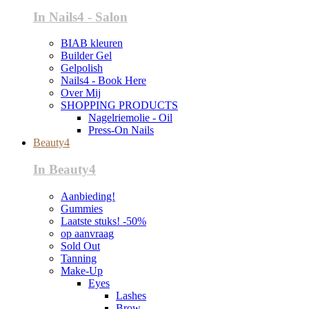
In Nails4 - Salon
BIAB kleuren
Builder Gel
Gelpolish
Nails4 - Book Here
Over Mij
SHOPPING PRODUCTS
Nagelriemolie - Oil
Press-On Nails
Beauty4
In Beauty4
Aanbieding!
Gummies
Laatste stuks! -50%
op aanvraag
Sold Out
Tanning
Make-Up
Eyes
Lashes
Brow