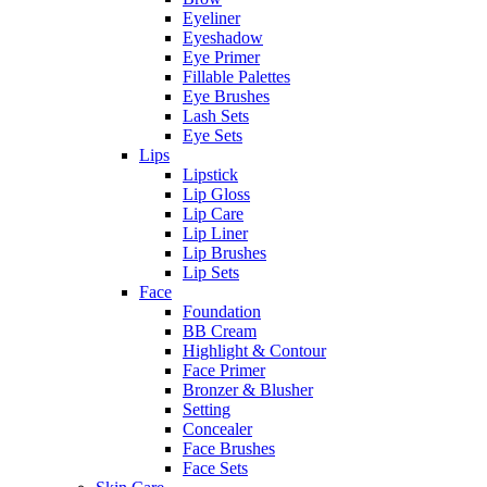
Eyeliner
Eyeshadow
Eye Primer
Fillable Palettes
Eye Brushes
Lash Sets
Eye Sets
Lips
Lipstick
Lip Gloss
Lip Care
Lip Liner
Lip Brushes
Lip Sets
Face
Foundation
BB Cream
Highlight & Contour
Face Primer
Bronzer & Blusher
Setting
Concealer
Face Brushes
Face Sets