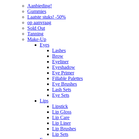
Aanbieding!
Gummies
Laatste stuks! -50%
op aanvraag
Sold Out
Tanning
Make-Up
Eyes
Lashes
Brow
Eyeliner
Eyeshadow
Eye Primer
Fillable Palettes
Eye Brushes
Lash Sets
Eye Sets
Lips
Lipstick
Lip Gloss
Lip Care
Lip Liner
Lip Brushes
Lip Sets