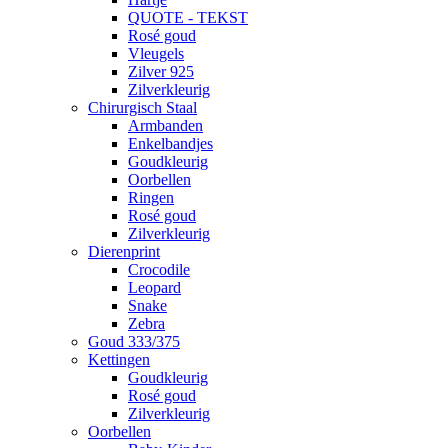
QUOTE - TEKST
Rosé goud
Vleugels
Zilver 925
Zilverkleurig
Chirurgisch Staal
Armbanden
Enkelbandjes
Goudkleurig
Oorbellen
Ringen
Rosé goud
Zilverkleurig
Dierenprint
Crocodile
Leopard
Snake
Zebra
Goud 333/375
Kettingen
Goudkleurig
Rosé goud
Zilverkleurig
Oorbellen