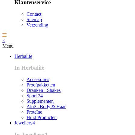
Klantenservice
Contact
Sitemap
Verzending
×
Menu
Herbalife
In Herbalife
Accessoires
Proefpakketten
Dranken - Shakes
Sport 24
Supplementen
Aloë - Body & Haar
Proteïne
Huid Producten
Jewellery4
In Jewellery4