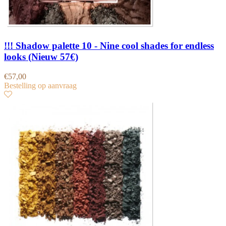
!!! Shadow palette 10 - Nine cool shades for endless
looks (Nieuw 57€)
€
57,00
Bestelling op aanvraag