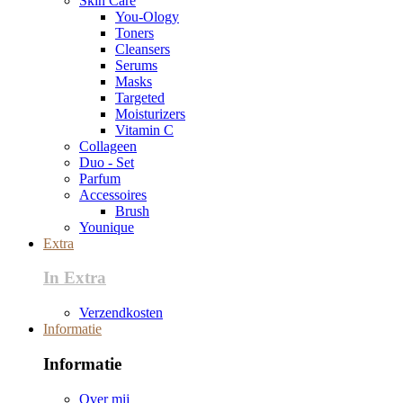
Skin Care
You-Ology
Toners
Cleansers
Serums
Masks
Targeted
Moisturizers
Vitamin C
Collageen
Duo - Set
Parfum
Accessoires
Brush
Younique
Extra
In Extra
Verzendkosten
Informatie
Informatie
Over mij