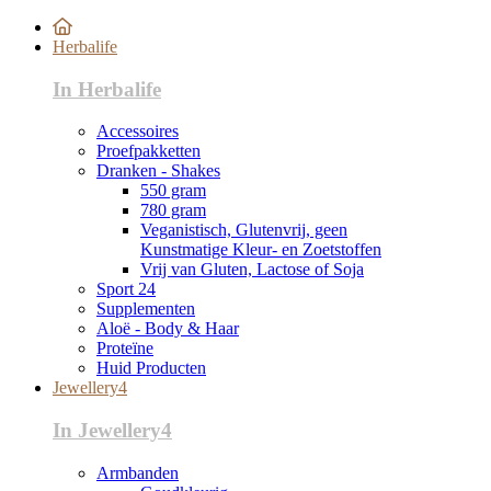
Herbalife
In Herbalife
Accessoires
Proefpakketten
Dranken - Shakes
550 gram
780 gram
Veganistisch, Glutenvrij, geen
Kunstmatige Kleur- en Zoetstoffen
Vrij van Gluten, Lactose of Soja
Sport 24
Supplementen
Aloë - Body & Haar
Proteïne
Huid Producten
Jewellery4
In Jewellery4
Armbanden