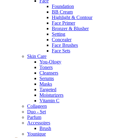
Face
Foundation
BB Cream
Highlight & Contour
Face Primer
Bronzer & Blusher
Setting
Concealer
Face Brushes
Face Sets
Skin Care
You-Ology
Toners
Cleansers
Serums
Masks
Targeted
Moisturizers
Vitamin C
Collageen
Duo - Set
Parfum
Accessoires
Brush
Younique