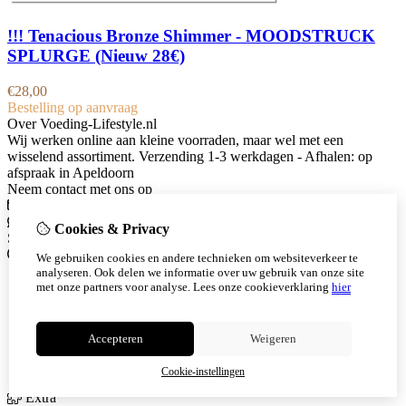
!!! Tenacious Bronze Shimmer - MOODSTRUCK
SPLURGE (Nieuw 28€)
€
28,00
Bestelling op aanvraag
Over Voeding-Lifestyle.nl
Wij werken online aan kleine voorraden, maar wel met een
wisselend assortiment. Verzending 1-3 werkdagen - Afhalen: op
afspraak in Apeldoorn
Neem contact met ons op
info@voeding-lifestyle.nl
Whatsapp
+31 614044847
Cookies & Privacy
Social Media
Informatie
We gebruiken cookies en andere technieken om websiteverkeer te
analyseren. Ook delen we informatie over uw gebruik van onze site
Over mij
met onze partners voor analyse.
Lees onze cookieverklaring
hier
Herbalife
Member aanmelding
Runs
Accepteren
Weigeren
Join The Team
Vacatures
Cookie-instellingen
Extra