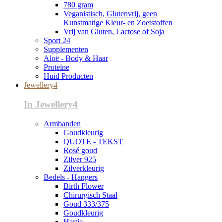
780 gram
Veganistisch, Glutenvrij, geen
Kunstmatige Kleur- en Zoetstoffen
Vrij van Gluten, Lactose of Soja
Sport 24
Supplementen
Aloë - Body & Haar
Proteïne
Huid Producten
Jewellery4
In Jewellery4
Armbanden
Goudkleurig
QUOTE - TEKST
Rosé goud
Zilver 925
Zilverkleurig
Bedels - Hangers
Birth Flower
Chirurgisch Staal
Goud 333/375
Goudkleurig
Hartje