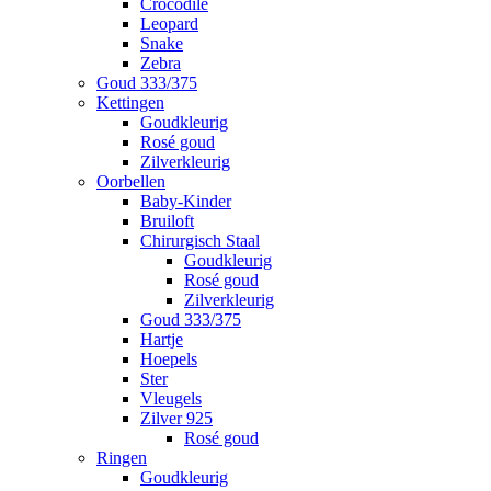
Crocodile
Leopard
Snake
Zebra
Goud 333/375
Kettingen
Goudkleurig
Rosé goud
Zilverkleurig
Oorbellen
Baby-Kinder
Bruiloft
Chirurgisch Staal
Goudkleurig
Rosé goud
Zilverkleurig
Goud 333/375
Hartje
Hoepels
Ster
Vleugels
Zilver 925
Rosé goud
Ringen
Goudkleurig