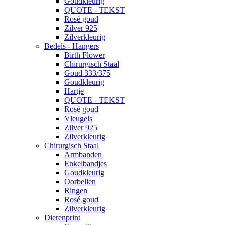
Goudkleurig
QUOTE - TEKST
Rosé goud
Zilver 925
Zilverkleurig
Bedels - Hangers
Birth Flower
Chirurgisch Staal
Goud 333/375
Goudkleurig
Hartje
QUOTE - TEKST
Rosé goud
Vleugels
Zilver 925
Zilverkleurig
Chirurgisch Staal
Armbanden
Enkelbandjes
Goudkleurig
Oorbellen
Ringen
Rosé goud
Zilverkleurig
Dierenprint