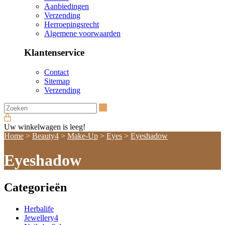
Aanbiedingen
Verzending
Herroepingsrecht
Algemene voorwaarden
Klantenservice
Contact
Sitemap
Verzending
Zoeken
Uw winkelwagen is leeg!
Home
>
Beauty4
>
Make-Up
>
Eyes
>
Eyeshadow
Eyeshadow
Categorieën
Herbalife
Jewellery4