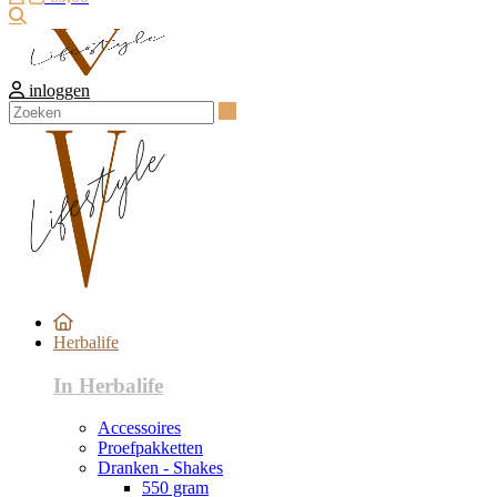
Zoeken
inloggen
Zoeken
Herbalife
In Herbalife
Accessoires
Proefpakketten
Dranken - Shakes
550 gram