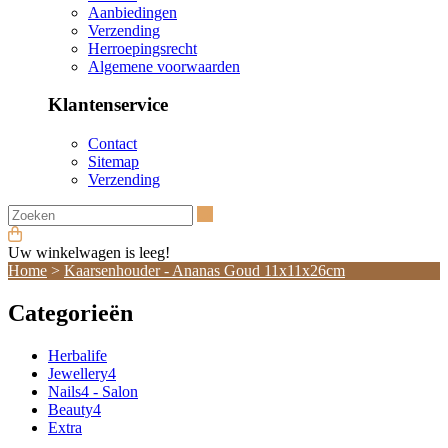
Aanbiedingen
Verzending
Herroepingsrecht
Algemene voorwaarden
Klantenservice
Contact
Sitemap
Verzending
Zoeken
Uw winkelwagen is leeg!
Home
>
Kaarsenhouder - Ananas Goud 11x11x26cm
Categorieën
Herbalife
Jewellery4
Nails4 - Salon
Beauty4
Extra