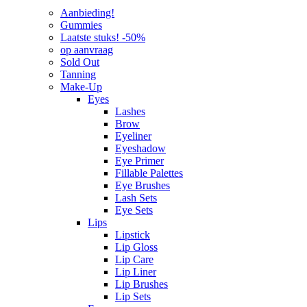
Aanbieding!
Gummies
Laatste stuks! -50%
op aanvraag
Sold Out
Tanning
Make-Up
Eyes
Lashes
Brow
Eyeliner
Eyeshadow
Eye Primer
Fillable Palettes
Eye Brushes
Lash Sets
Eye Sets
Lips
Lipstick
Lip Gloss
Lip Care
Lip Liner
Lip Brushes
Lip Sets