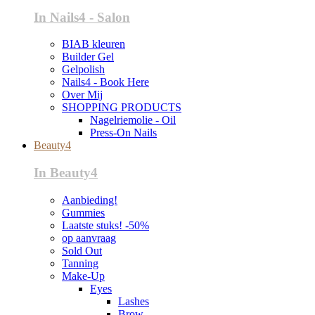
In Nails4 - Salon
BIAB kleuren
Builder Gel
Gelpolish
Nails4 - Book Here
Over Mij
SHOPPING PRODUCTS
Nagelriemolie - Oil
Press-On Nails
Beauty4
In Beauty4
Aanbieding!
Gummies
Laatste stuks! -50%
op aanvraag
Sold Out
Tanning
Make-Up
Eyes
Lashes
Brow