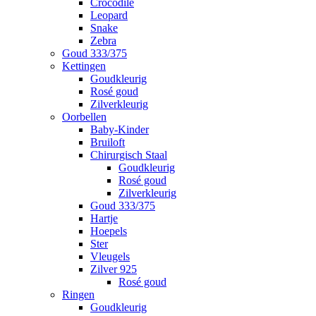
Crocodile
Leopard
Snake
Zebra
Goud 333/375
Kettingen
Goudkleurig
Rosé goud
Zilverkleurig
Oorbellen
Baby-Kinder
Bruiloft
Chirurgisch Staal
Goudkleurig
Rosé goud
Zilverkleurig
Goud 333/375
Hartje
Hoepels
Ster
Vleugels
Zilver 925
Rosé goud
Ringen
Goudkleurig