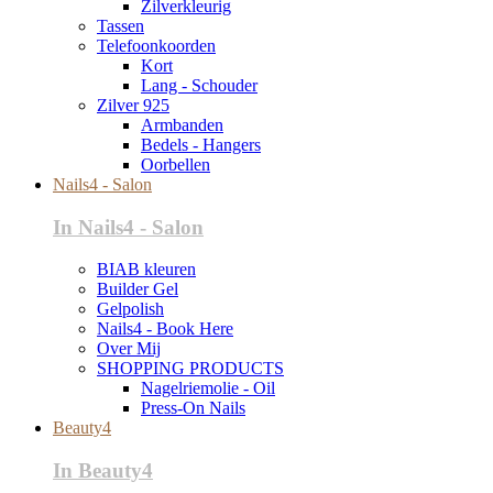
Zilverkleurig
Tassen
Telefoonkoorden
Kort
Lang - Schouder
Zilver 925
Armbanden
Bedels - Hangers
Oorbellen
Nails4 - Salon
In Nails4 - Salon
BIAB kleuren
Builder Gel
Gelpolish
Nails4 - Book Here
Over Mij
SHOPPING PRODUCTS
Nagelriemolie - Oil
Press-On Nails
Beauty4
In Beauty4