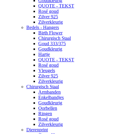
Goudkleurig
QUOTE - TEKST
Rosé goud
Zilver 925
Zilverkleurig
Bedels - Hangers
Birth Flower
Chirurgisch Staal
Goud 333/375
Goudkleurig
Hartje
QUOTE - TEKST
Rosé goud
Vleugels
Zilver 925
Zilverkleurig
Chirurgisch Staal
Armbanden
Enkelbandjes
Goudkleurig
Oorbellen
Ringen
Rosé goud
Zilverkleurig
Dierenprint