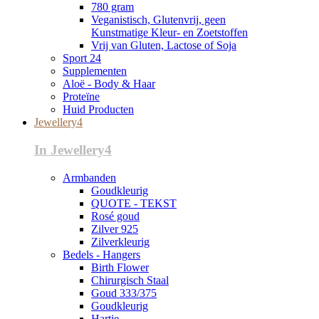
780 gram
Veganistisch, Glutenvrij, geen
Kunstmatige Kleur- en Zoetstoffen
Vrij van Gluten, Lactose of Soja
Sport 24
Supplementen
Aloë - Body & Haar
Proteïne
Huid Producten
Jewellery4
In Jewellery4
Armbanden
Goudkleurig
QUOTE - TEKST
Rosé goud
Zilver 925
Zilverkleurig
Bedels - Hangers
Birth Flower
Chirurgisch Staal
Goud 333/375
Goudkleurig
Hartje