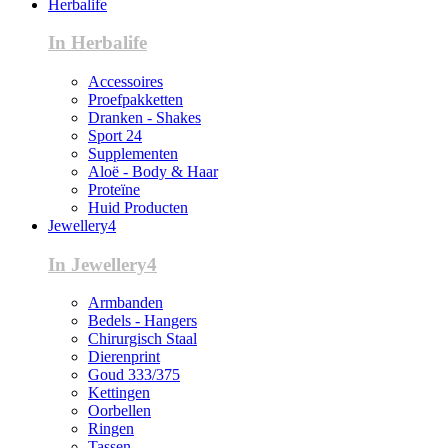
Herbalife
In Herbalife
Accessoires
Proefpakketten
Dranken - Shakes
Sport 24
Supplementen
Aloë - Body & Haar
Proteïne
Huid Producten
Jewellery4
In Jewellery4
Armbanden
Bedels - Hangers
Chirurgisch Staal
Dierenprint
Goud 333/375
Kettingen
Oorbellen
Ringen
Tassen