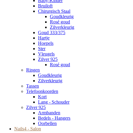
Baby-Kinder
Bruiloft
Chirurgisch Staal
Goudkleurig
Rosé goud
Zilverkleurig
Goud 333/375
Hartje
Hoepels
Ster
Vleugels
Zilver 925
Rosé goud
Ringen
Goudkleurig
Zilverkleurig
Tassen
Telefoonkoorden
Kort
Lang - Schouder
Zilver 925
Armbanden
Bedels - Hangers
Oorbellen
Nails4 - Salon