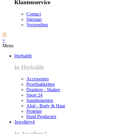
Klantenservice
Contact
Sitemap
Verzending
×
Menu
Herbalife
In Herbalife
Accessoires
Proefpakketten
Dranken - Shakes
Sport 24
Supplementen
Aloë - Body & Haar
Proteïne
Huid Producten
Jewellery4
In Jewellery4