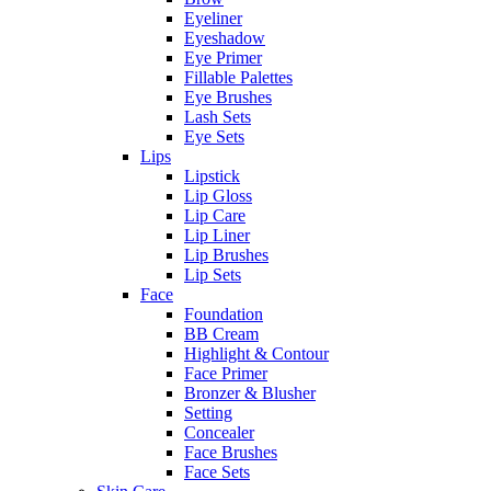
Eyeliner
Eyeshadow
Eye Primer
Fillable Palettes
Eye Brushes
Lash Sets
Eye Sets
Lips
Lipstick
Lip Gloss
Lip Care
Lip Liner
Lip Brushes
Lip Sets
Face
Foundation
BB Cream
Highlight & Contour
Face Primer
Bronzer & Blusher
Setting
Concealer
Face Brushes
Face Sets