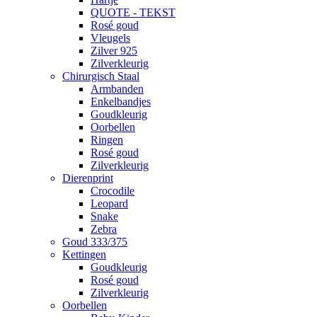
QUOTE - TEKST
Rosé goud
Vleugels
Zilver 925
Zilverkleurig
Chirurgisch Staal
Armbanden
Enkelbandjes
Goudkleurig
Oorbellen
Ringen
Rosé goud
Zilverkleurig
Dierenprint
Crocodile
Leopard
Snake
Zebra
Goud 333/375
Kettingen
Goudkleurig
Rosé goud
Zilverkleurig
Oorbellen