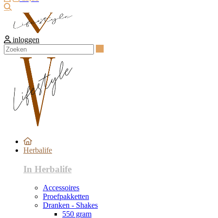
Zoeken
inloggen
Zoeken
Herbalife
In Herbalife
Accessoires
Proefpakketten
Dranken - Shakes
550 gram