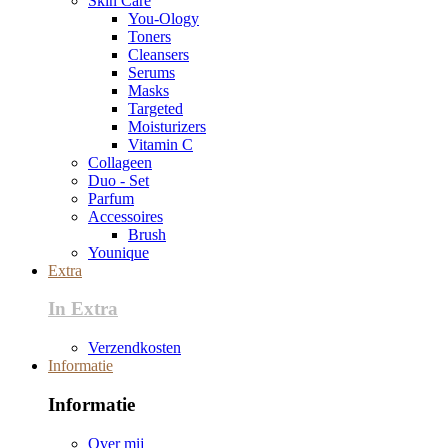
Skin Care
You-Ology
Toners
Cleansers
Serums
Masks
Targeted
Moisturizers
Vitamin C
Collageen
Duo - Set
Parfum
Accessoires
Brush
Younique
Extra
In Extra
Verzendkosten
Informatie
Informatie
Over mij