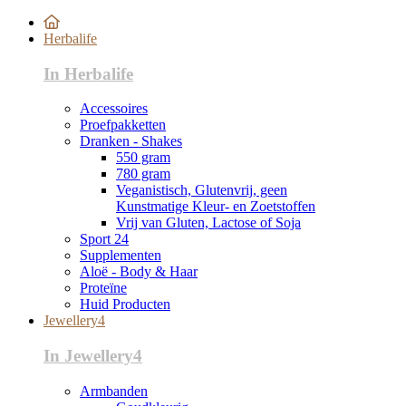
Herbalife
In Herbalife
Accessoires
Proefpakketten
Dranken - Shakes
550 gram
780 gram
Veganistisch, Glutenvrij, geen
Kunstmatige Kleur- en Zoetstoffen
Vrij van Gluten, Lactose of Soja
Sport 24
Supplementen
Aloë - Body & Haar
Proteïne
Huid Producten
Jewellery4
In Jewellery4
Armbanden