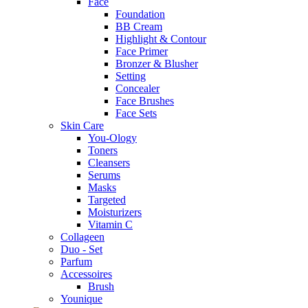
Face
Foundation
BB Cream
Highlight & Contour
Face Primer
Bronzer & Blusher
Setting
Concealer
Face Brushes
Face Sets
Skin Care
You-Ology
Toners
Cleansers
Serums
Masks
Targeted
Moisturizers
Vitamin C
Collageen
Duo - Set
Parfum
Accessoires
Brush
Younique