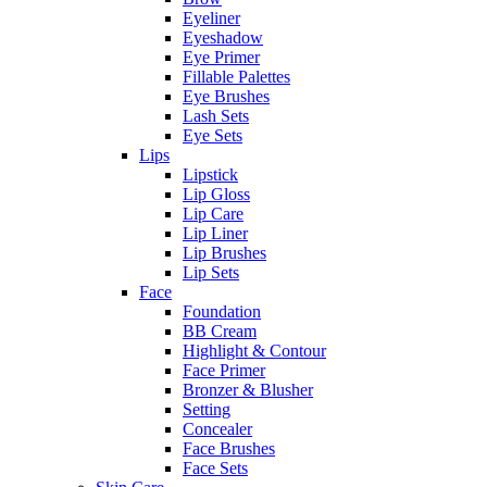
Eyeliner
Eyeshadow
Eye Primer
Fillable Palettes
Eye Brushes
Lash Sets
Eye Sets
Lips
Lipstick
Lip Gloss
Lip Care
Lip Liner
Lip Brushes
Lip Sets
Face
Foundation
BB Cream
Highlight & Contour
Face Primer
Bronzer & Blusher
Setting
Concealer
Face Brushes
Face Sets