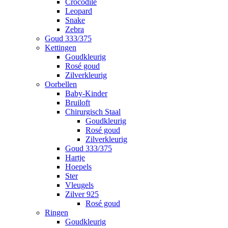
Crocodile
Leopard
Snake
Zebra
Goud 333/375
Kettingen
Goudkleurig
Rosé goud
Zilverkleurig
Oorbellen
Baby-Kinder
Bruiloft
Chirurgisch Staal
Goudkleurig
Rosé goud
Zilverkleurig
Goud 333/375
Hartje
Hoepels
Ster
Vleugels
Zilver 925
Rosé goud
Ringen
Goudkleurig