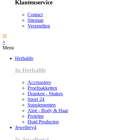
Klantenservice
Contact
Sitemap
Verzending
×
Menu
Herbalife
In Herbalife
Accessoires
Proefpakketten
Dranken - Shakes
Sport 24
Supplementen
Aloë - Body & Haar
Proteïne
Huid Producten
Jewellery4
In Jewellery4