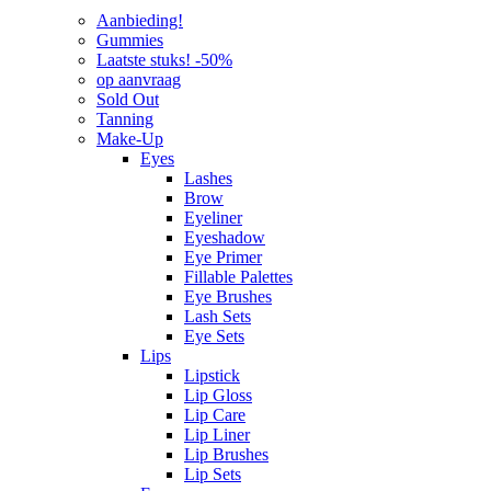
Aanbieding!
Gummies
Laatste stuks! -50%
op aanvraag
Sold Out
Tanning
Make-Up
Eyes
Lashes
Brow
Eyeliner
Eyeshadow
Eye Primer
Fillable Palettes
Eye Brushes
Lash Sets
Eye Sets
Lips
Lipstick
Lip Gloss
Lip Care
Lip Liner
Lip Brushes
Lip Sets