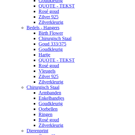
Goudkleurig
QUOTE - TEKST
Rosé goud
Zilver 925
Zilverkleurig
Bedels - Hangers
Birth Flower
Chirurgisch Staal
Goud 333/375
Goudkleurig
Hartje
QUOTE - TEKST
Rosé goud
Vleugels
Zilver 925
Zilverkleurig
Chirurgisch Staal
Armbanden
Enkelbandjes
Goudkleurig
Oorbellen
Ringen
Rosé goud
Zilverkleurig
Dierenprint