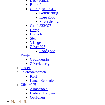
Baby-Kinder
Bruiloft
Chirurgisch Staal
Goudkleurig
Rosé goud
Zilverkleurig
Goud 333/375
Hartje
Hoepels
Ster
Vleugels
Zilver 925
Rosé goud
Ringen
Goudkleurig
Zilverkleurig
Tassen
Telefoonkoorden
Kort
Lang - Schouder
Zilver 925
Armbanden
Bedels - Hangers
Oorbellen
Nails4 - Salon