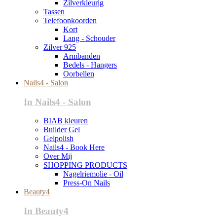
Zilverkleurig
Tassen
Telefoonkoorden
Kort
Lang - Schouder
Zilver 925
Armbanden
Bedels - Hangers
Oorbellen
Nails4 - Salon
In Nails4 - Salon
BIAB kleuren
Builder Gel
Gelpolish
Nails4 - Book Here
Over Mij
SHOPPING PRODUCTS
Nagelriemolie - Oil
Press-On Nails
Beauty4
In Beauty4