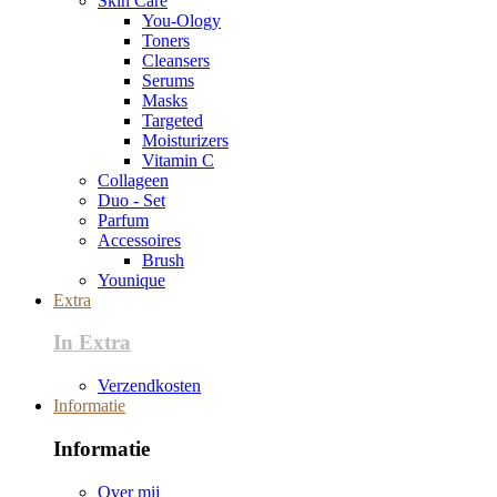
Skin Care
You-Ology
Toners
Cleansers
Serums
Masks
Targeted
Moisturizers
Vitamin C
Collageen
Duo - Set
Parfum
Accessoires
Brush
Younique
Extra
In Extra
Verzendkosten
Informatie
Informatie
Over mij