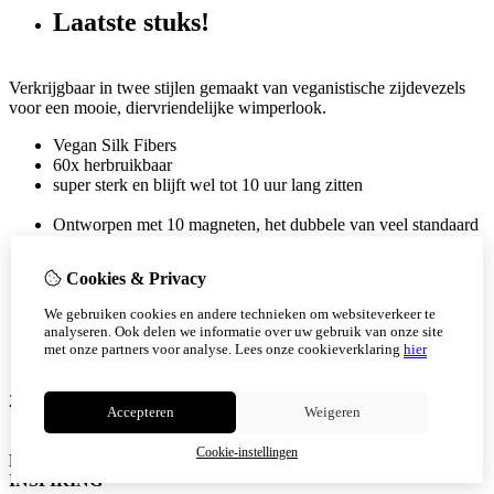
Laatste stuks!
Verkrijgbaar in twee stijlen gemaakt van veganistische zijdevezels
voor een mooie, diervriendelijke wimperlook.
Vegan Silk Fibers
60x herbruikbaar
super sterk en blijft wel tot 10 uur lang zitten
Ontworpen met 10 magneten, het dubbele van veel standaard
magnetische wimpers, die gemakkelijk aan de magnetische
eyeliner van MOODSTRUCK kunnen worden bevestigd.
Cookies & Privacy
Trimbaar en vormbaar voor een comfortabele, aanpasbare
pasvorm die geschikt is voor elke oogvorm en -maat.
We gebruiken cookies en andere technieken om websiteverkeer te
Inclusief 10 mini-magneetankers waarmee je je natuurlijke
analyseren. Ook delen we informatie over uw gebruik van onze site
wimpers kunt vastklemmen voor een langdurige fixatie
met onze partners voor analyse.
Lees onze cookieverklaring
hier
zonder het risico van uitglijden.
2 soorten verkrijgbaar:
Accepteren
Weigeren
Cookie-instellingen
Foto 1: ENCOURAGING Foto 2:
INSPIRING