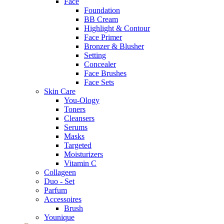
Face
Foundation
BB Cream
Highlight & Contour
Face Primer
Bronzer & Blusher
Setting
Concealer
Face Brushes
Face Sets
Skin Care
You-Ology
Toners
Cleansers
Serums
Masks
Targeted
Moisturizers
Vitamin C
Collageen
Duo - Set
Parfum
Accessoires
Brush
Younique