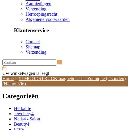
Aanbiedingen
Verzending
Herroepingsrecht
Algemene voorwaarden
Klantenservice
Contact
Sitemap
Verzending
Zoeken
Uw winkelwagen is leeg!
Home
>
!!! MOODSTRUCK magnetic lash - Younique (2 soorten)
(Nieuw 39€)
Categorieën
Herbalife
Jewellery4
Nails4 - Salon
Beauty4
Extra