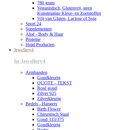
780 gram
Veganistisch, Glutenvrij, geen
Kunstmatige Kleur- en Zoetstoffen
Vrij van Gluten, Lactose of Soja
Sport 24
Supplementen
Aloë - Body & Haar
Proteïne
Huid Producten
Jewellery4
In Jewellery4
Armbanden
Goudkleurig
QUOTE - TEKST
Rosé goud
Zilver 925
Zilverkleurig
Bedels - Hangers
Birth Flower
Chirurgisch Staal
Goud 333/375
Goudkleurig
Hartje