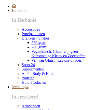
Herbalife
In Herbalife
Accessoires
Proefpakketten
Dranken - Shakes
550 gram
780 gram
Veganistisch, Glutenvrij, geen
Kunstmatige Kleur- en Zoetstoffen
Vrij van Gluten, Lactose of Soja
Sport 24
Supplementen
Aloë - Body & Haar
Proteïne
Huid Producten
Jewellery4
In Jewellery4
Armbanden