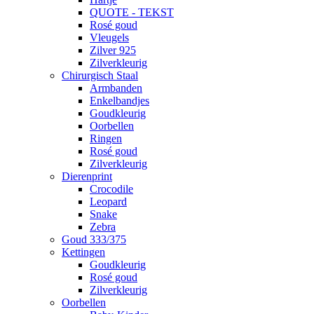
QUOTE - TEKST
Rosé goud
Vleugels
Zilver 925
Zilverkleurig
Chirurgisch Staal
Armbanden
Enkelbandjes
Goudkleurig
Oorbellen
Ringen
Rosé goud
Zilverkleurig
Dierenprint
Crocodile
Leopard
Snake
Zebra
Goud 333/375
Kettingen
Goudkleurig
Rosé goud
Zilverkleurig
Oorbellen