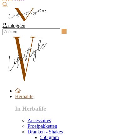
Zoeken
inloggen
Zoeken
Herbalife
In Herbalife
Accessoires
Proefpakketten
Dranken - Shakes
550 gram