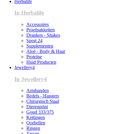
Herbalife
In Herbalife
Accessoires
Proefpakketten
Dranken - Shakes
Sport 24
Supplementen
Aloë - Body & Haar
Proteïne
Huid Producten
Jewellery4
In Jewellery4
Armbanden
Bedels - Hangers
Chirurgisch Staal
Dierenprint
Goud 333/375
Kettingen
Oorbellen
Ringen
Tassen