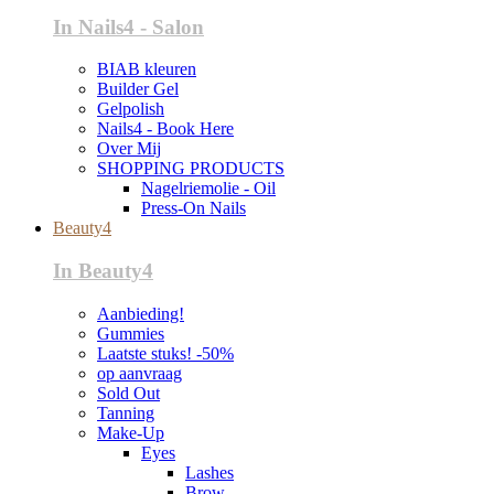
In Nails4 - Salon
BIAB kleuren
Builder Gel
Gelpolish
Nails4 - Book Here
Over Mij
SHOPPING PRODUCTS
Nagelriemolie - Oil
Press-On Nails
Beauty4
In Beauty4
Aanbieding!
Gummies
Laatste stuks! -50%
op aanvraag
Sold Out
Tanning
Make-Up
Eyes
Lashes
Brow