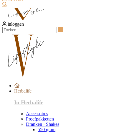
Zoeken
inloggen
Zoeken
Herbalife
In Herbalife
Accessoires
Proefpakketten
Dranken - Shakes
550 gram