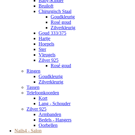
Baby-Kinder
Bruiloft
Chirurgisch Staal
Goudkleurig
Rosé goud
Zilverkleurig
Goud 333/375
Hartje
Hoepels
Ster
Vleugels
Zilver 925
Rosé goud
Ringen
Goudkleurig
Zilverkleurig
Tassen
Telefoonkoorden
Kort
Lang - Schouder
Zilver 925
Armbanden
Bedels - Hangers
Oorbellen
Nails4 - Salon