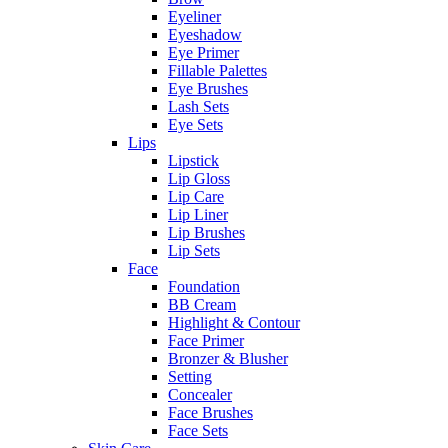
Eyeliner
Eyeshadow
Eye Primer
Fillable Palettes
Eye Brushes
Lash Sets
Eye Sets
Lips
Lipstick
Lip Gloss
Lip Care
Lip Liner
Lip Brushes
Lip Sets
Face
Foundation
BB Cream
Highlight & Contour
Face Primer
Bronzer & Blusher
Setting
Concealer
Face Brushes
Face Sets