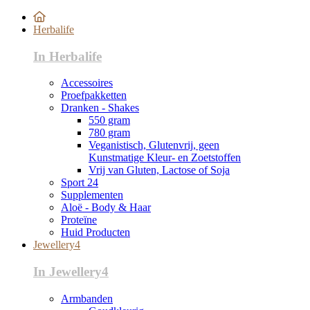
Herbalife
In Herbalife
Accessoires
Proefpakketten
Dranken - Shakes
550 gram
780 gram
Veganistisch, Glutenvrij, geen
Kunstmatige Kleur- en Zoetstoffen
Vrij van Gluten, Lactose of Soja
Sport 24
Supplementen
Aloë - Body & Haar
Proteïne
Huid Producten
Jewellery4
In Jewellery4
Armbanden