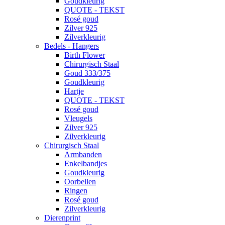
Goudkleurig
QUOTE - TEKST
Rosé goud
Zilver 925
Zilverkleurig
Bedels - Hangers
Birth Flower
Chirurgisch Staal
Goud 333/375
Goudkleurig
Hartje
QUOTE - TEKST
Rosé goud
Vleugels
Zilver 925
Zilverkleurig
Chirurgisch Staal
Armbanden
Enkelbandjes
Goudkleurig
Oorbellen
Ringen
Rosé goud
Zilverkleurig
Dierenprint