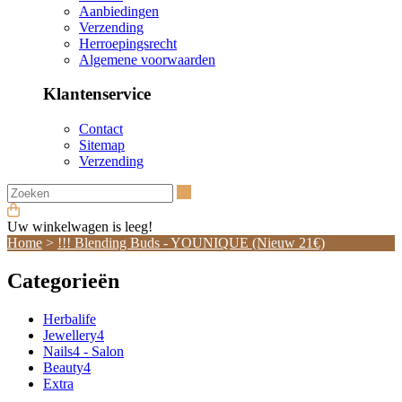
Aanbiedingen
Verzending
Herroepingsrecht
Algemene voorwaarden
Klantenservice
Contact
Sitemap
Verzending
Zoeken
Uw winkelwagen is leeg!
Home
>
!!! Blending Buds - YOUNIQUE (Nieuw 21€)
Categorieën
Herbalife
Jewellery4
Nails4 - Salon
Beauty4
Extra