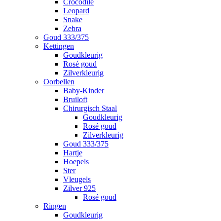
Crocodile
Leopard
Snake
Zebra
Goud 333/375
Kettingen
Goudkleurig
Rosé goud
Zilverkleurig
Oorbellen
Baby-Kinder
Bruiloft
Chirurgisch Staal
Goudkleurig
Rosé goud
Zilverkleurig
Goud 333/375
Hartje
Hoepels
Ster
Vleugels
Zilver 925
Rosé goud
Ringen
Goudkleurig