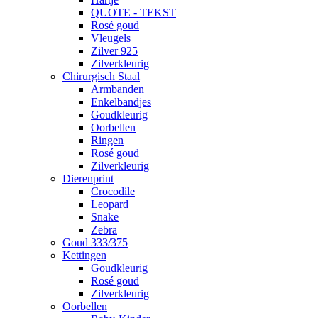
QUOTE - TEKST
Rosé goud
Vleugels
Zilver 925
Zilverkleurig
Chirurgisch Staal
Armbanden
Enkelbandjes
Goudkleurig
Oorbellen
Ringen
Rosé goud
Zilverkleurig
Dierenprint
Crocodile
Leopard
Snake
Zebra
Goud 333/375
Kettingen
Goudkleurig
Rosé goud
Zilverkleurig
Oorbellen