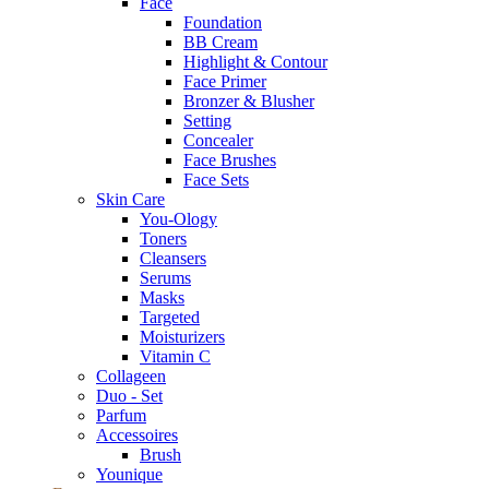
Face
Foundation
BB Cream
Highlight & Contour
Face Primer
Bronzer & Blusher
Setting
Concealer
Face Brushes
Face Sets
Skin Care
You-Ology
Toners
Cleansers
Serums
Masks
Targeted
Moisturizers
Vitamin C
Collageen
Duo - Set
Parfum
Accessoires
Brush
Younique