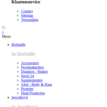
Klantenservice
Contact
Sitemap
Verzending
×
Menu
Herbalife
In Herbalife
Accessoires
Proefpakketten
Dranken - Shakes
Sport 24
Supplementen
Aloë - Body & Haar
Proteïne
Huid Producten
Jewellery4
In Jewellery4