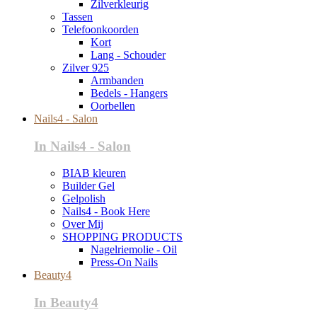
Zilverkleurig
Tassen
Telefoonkoorden
Kort
Lang - Schouder
Zilver 925
Armbanden
Bedels - Hangers
Oorbellen
Nails4 - Salon
In Nails4 - Salon
BIAB kleuren
Builder Gel
Gelpolish
Nails4 - Book Here
Over Mij
SHOPPING PRODUCTS
Nagelriemolie - Oil
Press-On Nails
Beauty4
In Beauty4