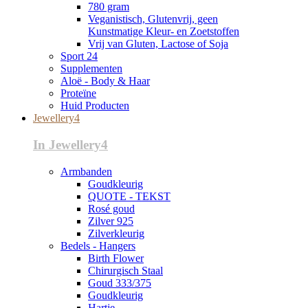
780 gram
Veganistisch, Glutenvrij, geen
Kunstmatige Kleur- en Zoetstoffen
Vrij van Gluten, Lactose of Soja
Sport 24
Supplementen
Aloë - Body & Haar
Proteïne
Huid Producten
Jewellery4
In Jewellery4
Armbanden
Goudkleurig
QUOTE - TEKST
Rosé goud
Zilver 925
Zilverkleurig
Bedels - Hangers
Birth Flower
Chirurgisch Staal
Goud 333/375
Goudkleurig
Hartje