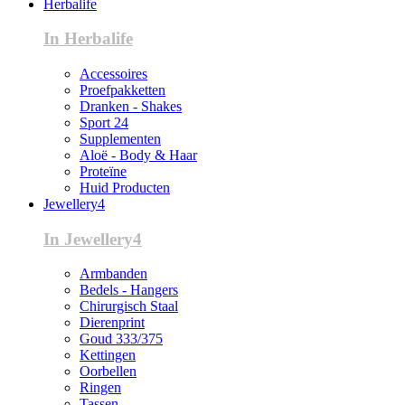
Herbalife
In Herbalife
Accessoires
Proefpakketten
Dranken - Shakes
Sport 24
Supplementen
Aloë - Body & Haar
Proteïne
Huid Producten
Jewellery4
In Jewellery4
Armbanden
Bedels - Hangers
Chirurgisch Staal
Dierenprint
Goud 333/375
Kettingen
Oorbellen
Ringen
Tassen