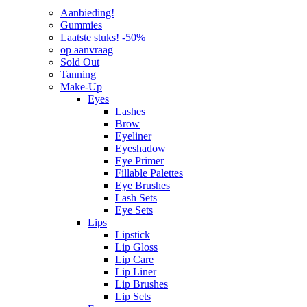
Aanbieding!
Gummies
Laatste stuks! -50%
op aanvraag
Sold Out
Tanning
Make-Up
Eyes
Lashes
Brow
Eyeliner
Eyeshadow
Eye Primer
Fillable Palettes
Eye Brushes
Lash Sets
Eye Sets
Lips
Lipstick
Lip Gloss
Lip Care
Lip Liner
Lip Brushes
Lip Sets