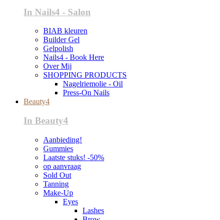
In Nails4 - Salon
BIAB kleuren
Builder Gel
Gelpolish
Nails4 - Book Here
Over Mij
SHOPPING PRODUCTS
Nagelriemolie - Oil
Press-On Nails
Beauty4
In Beauty4
Aanbieding!
Gummies
Laatste stuks! -50%
op aanvraag
Sold Out
Tanning
Make-Up
Eyes
Lashes
Brow