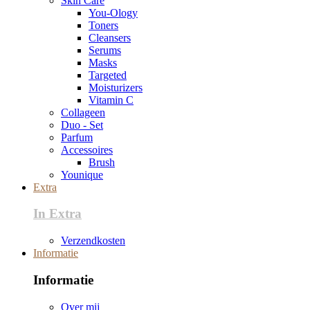
Skin Care
You-Ology
Toners
Cleansers
Serums
Masks
Targeted
Moisturizers
Vitamin C
Collageen
Duo - Set
Parfum
Accessoires
Brush
Younique
Extra
In Extra
Verzendkosten
Informatie
Informatie
Over mij