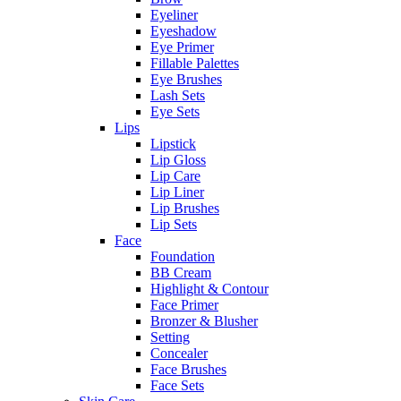
Eyeliner
Eyeshadow
Eye Primer
Fillable Palettes
Eye Brushes
Lash Sets
Eye Sets
Lips
Lipstick
Lip Gloss
Lip Care
Lip Liner
Lip Brushes
Lip Sets
Face
Foundation
BB Cream
Highlight & Contour
Face Primer
Bronzer & Blusher
Setting
Concealer
Face Brushes
Face Sets