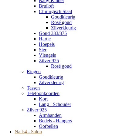
Baby-Kinder
Bruiloft
Chirurgisch Staal
Goudkleurig
Rosé goud
Zilverkleurig
Goud 333/375
Hartje
Hoepels
Ster
Vleugels
Zilver 925
Rosé goud
Ringen
Goudkleurig
Zilverkleurig
Tassen
Telefoonkoorden
Kort
Lang - Schouder
Zilver 925
Armbanden
Bedels - Hangers
Oorbellen
Nails4 - Salon