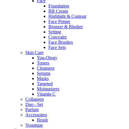
Face
Foundation
BB Cream
Highlight & Contour
Face Primer
Bronzer & Blusher
Setting
Concealer
Face Brushes
Face Sets
Skin Care
You-Ology
Toners
Cleansers
Serums
Masks
Targeted
Moisturizers
Vitamin C
Collageen
Duo - Set
Parfum
Accessoires
Brush
Younique