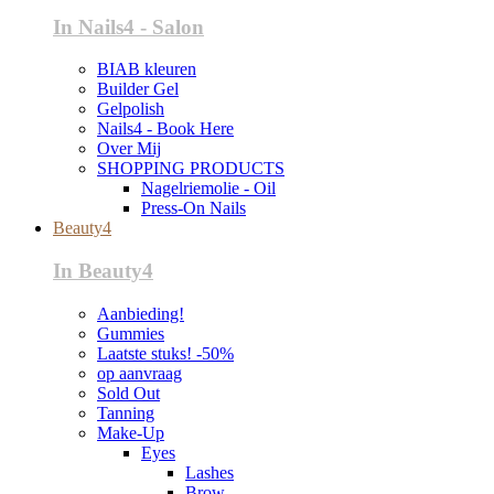
In Nails4 - Salon
BIAB kleuren
Builder Gel
Gelpolish
Nails4 - Book Here
Over Mij
SHOPPING PRODUCTS
Nagelriemolie - Oil
Press-On Nails
Beauty4
In Beauty4
Aanbieding!
Gummies
Laatste stuks! -50%
op aanvraag
Sold Out
Tanning
Make-Up
Eyes
Lashes
Brow