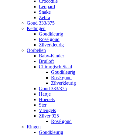
Crocodile
Leopard
Snake
Zebra
Goud 333/375
Kettingen
Goudkleurig
Rosé goud
Zilverkleurig
Oorbellen
Baby-Kinder
Bruiloft
Chirurgisch Staal
Goudkleurig
Rosé goud
Zilverkleurig
Goud 333/375
Hartje
Hoepels
Ster
Vleugels
Zilver 925
Rosé goud
Ringen
Goudkleurig