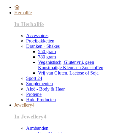
Herbalife
In Herbalife
Accessoires
Proefpakketten
Dranken - Shakes
550 gram
780 gram
Veganistisch, Glutenvrij, geen
Kunstmatige Kleur- en Zoetstoffen
Vrij van Gluten, Lactose of Soja
Sport 24
Supplementen
Aloë - Body & Haar
Proteïne
Huid Producten
Jewellery4
In Jewellery4
Armbanden