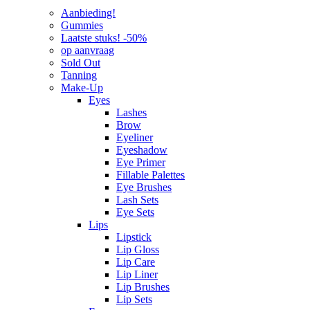
Aanbieding!
Gummies
Laatste stuks! -50%
op aanvraag
Sold Out
Tanning
Make-Up
Eyes
Lashes
Brow
Eyeliner
Eyeshadow
Eye Primer
Fillable Palettes
Eye Brushes
Lash Sets
Eye Sets
Lips
Lipstick
Lip Gloss
Lip Care
Lip Liner
Lip Brushes
Lip Sets