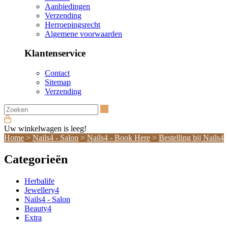
Aanbiedingen
Verzending
Herroepingsrecht
Algemene voorwaarden
Klantenservice
Contact
Sitemap
Verzending
Zoeken
Uw winkelwagen is leeg!
Home
>
Nails4 - Salon
>
Nails4 - Book Here
>
Bestelling bij Nails4
Categorieën
Herbalife
Jewellery4
Nails4 - Salon
Beauty4
Extra