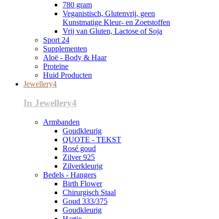
780 gram
Veganistisch, Glutenvrij, geen
Kunstmatige Kleur- en Zoetstoffen
Vrij van Gluten, Lactose of Soja
Sport 24
Supplementen
Aloë - Body & Haar
Proteïne
Huid Producten
Jewellery4
In Jewellery4
Armbanden
Goudkleurig
QUOTE - TEKST
Rosé goud
Zilver 925
Zilverkleurig
Bedels - Hangers
Birth Flower
Chirurgisch Staal
Goud 333/375
Goudkleurig
Hartje