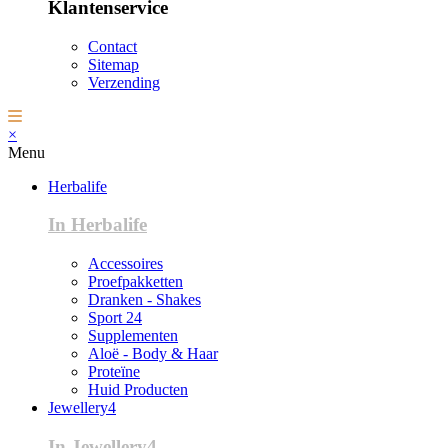
Klantenservice
Contact
Sitemap
Verzending
×
Menu
Herbalife
In Herbalife
Accessoires
Proefpakketten
Dranken - Shakes
Sport 24
Supplementen
Aloë - Body & Haar
Proteïne
Huid Producten
Jewellery4
In Jewellery4