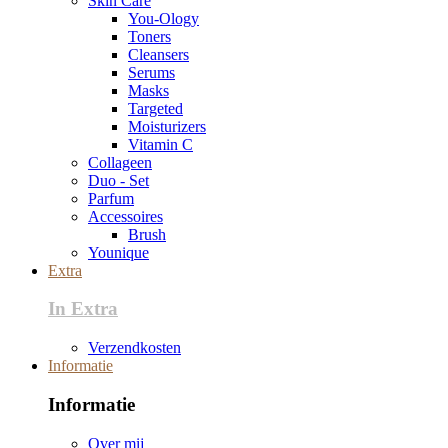
Skin Care
You-Ology
Toners
Cleansers
Serums
Masks
Targeted
Moisturizers
Vitamin C
Collageen
Duo - Set
Parfum
Accessoires
Brush
Younique
Extra
In Extra
Verzendkosten
Informatie
Informatie
Over mij