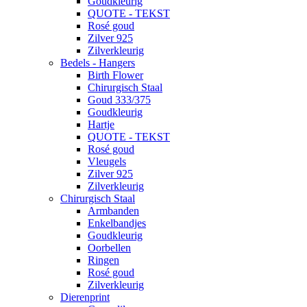
Goudkleurig
QUOTE - TEKST
Rosé goud
Zilver 925
Zilverkleurig
Bedels - Hangers
Birth Flower
Chirurgisch Staal
Goud 333/375
Goudkleurig
Hartje
QUOTE - TEKST
Rosé goud
Vleugels
Zilver 925
Zilverkleurig
Chirurgisch Staal
Armbanden
Enkelbandjes
Goudkleurig
Oorbellen
Ringen
Rosé goud
Zilverkleurig
Dierenprint