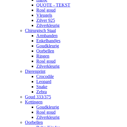
QUOTE - TEKST
Rosé goud
Vleugels
Zilver 925
Zilverkleurig
Chirurgisch Staal
Armbanden
Enkelbandjes
Goudkleurig
Oorbellen
Ringen
Rosé goud
Zilverkleurig
Dierenprint
Crocodile
Leopard
Snake
Zebra
Goud 333/375
Kettingen
Goudkleurig
Rosé goud
Zilverkleurig
Oorbellen