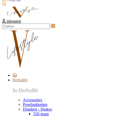
Zoeken
inloggen
Zoeken
Herbalife
In Herbalife
Accessoires
Proefpakketten
Dranken - Shakes
550 gram