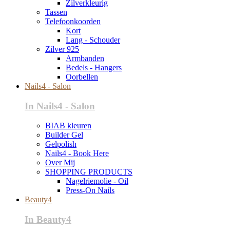
Zilverkleurig
Tassen
Telefoonkoorden
Kort
Lang - Schouder
Zilver 925
Armbanden
Bedels - Hangers
Oorbellen
Nails4 - Salon
In Nails4 - Salon
BIAB kleuren
Builder Gel
Gelpolish
Nails4 - Book Here
Over Mij
SHOPPING PRODUCTS
Nagelriemolie - Oil
Press-On Nails
Beauty4
In Beauty4