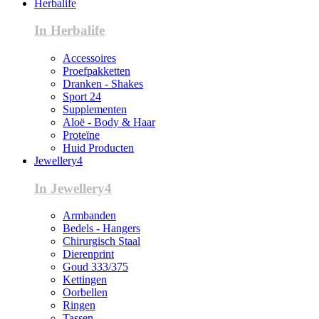
Herbalife
In Herbalife
Accessoires
Proefpakketten
Dranken - Shakes
Sport 24
Supplementen
Aloë - Body & Haar
Proteïne
Huid Producten
Jewellery4
In Jewellery4
Armbanden
Bedels - Hangers
Chirurgisch Staal
Dierenprint
Goud 333/375
Kettingen
Oorbellen
Ringen
Tassen