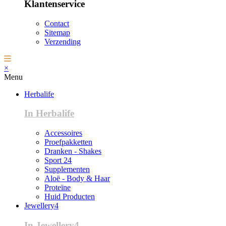
Klantenservice
Contact
Sitemap
Verzending
×
Menu
Herbalife
In Herbalife
Accessoires
Proefpakketten
Dranken - Shakes
Sport 24
Supplementen
Aloë - Body & Haar
Proteïne
Huid Producten
Jewellery4
In Jewellery4