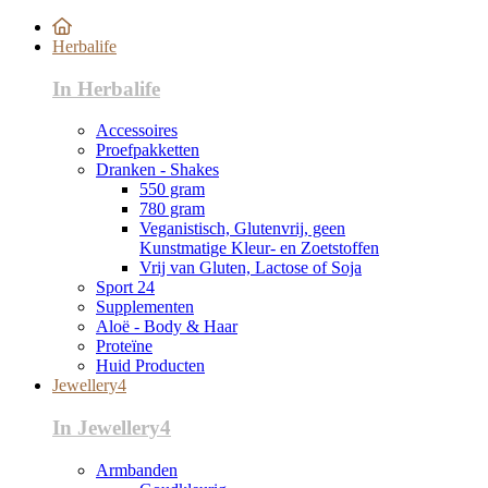
Herbalife
In Herbalife
Accessoires
Proefpakketten
Dranken - Shakes
550 gram
780 gram
Veganistisch, Glutenvrij, geen
Kunstmatige Kleur- en Zoetstoffen
Vrij van Gluten, Lactose of Soja
Sport 24
Supplementen
Aloë - Body & Haar
Proteïne
Huid Producten
Jewellery4
In Jewellery4
Armbanden