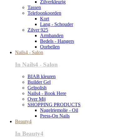
Zilverkleurig
Tassen
Telefoonkoorden
Kort
Lang - Schouder
Zilver 925
Armbanden
Bedels - Hangers
Oorbellen
Nails4 - Salon
In Nails4 - Salon
BIAB kleuren
Builder Gel
Gelpolish
Nails4 - Book Here
Over Mij
SHOPPING PRODUCTS
Nagelriemolie - Oil
Press-On Nails
Beauty4
In Beauty4