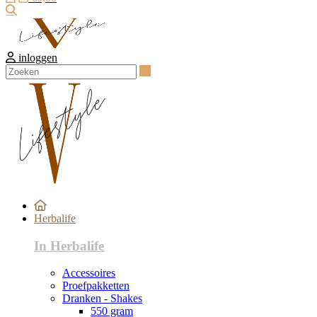
Zoeken
inloggen
Zoeken
Herbalife
In Herbalife
Accessoires
Proefpakketten
Dranken - Shakes
550 gram