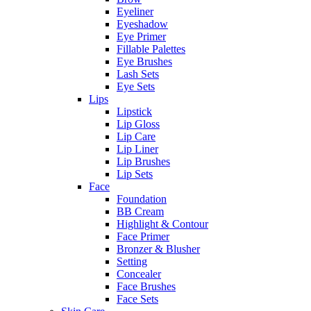
Eyeliner
Eyeshadow
Eye Primer
Fillable Palettes
Eye Brushes
Lash Sets
Eye Sets
Lips
Lipstick
Lip Gloss
Lip Care
Lip Liner
Lip Brushes
Lip Sets
Face
Foundation
BB Cream
Highlight & Contour
Face Primer
Bronzer & Blusher
Setting
Concealer
Face Brushes
Face Sets