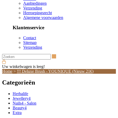
Aanbiedingen
Verzending
Herroepingsrecht
Algemene voorwaarden
Klantenservice
Contact
Sitemap
Verzending
Zoeken
Uw winkelwagen is leeg!
Home
>
!!! Deluxe Brush - YOUNIQUE (Nieuw 21€)
Categorieën
Herbalife
Jewellery4
Nails4 - Salon
Beauty4
Extra