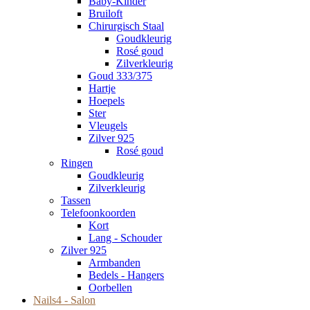
Baby-Kinder
Bruiloft
Chirurgisch Staal
Goudkleurig
Rosé goud
Zilverkleurig
Goud 333/375
Hartje
Hoepels
Ster
Vleugels
Zilver 925
Rosé goud
Ringen
Goudkleurig
Zilverkleurig
Tassen
Telefoonkoorden
Kort
Lang - Schouder
Zilver 925
Armbanden
Bedels - Hangers
Oorbellen
Nails4 - Salon