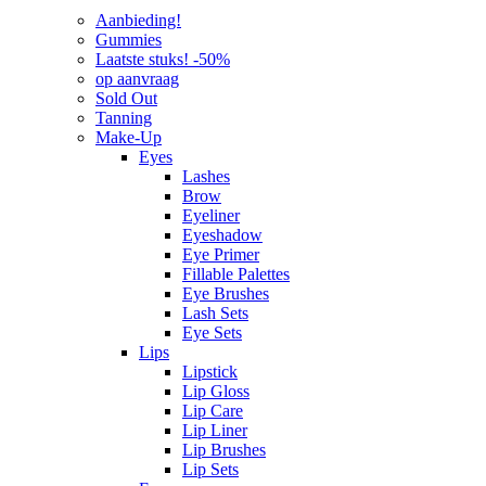
Aanbieding!
Gummies
Laatste stuks! -50%
op aanvraag
Sold Out
Tanning
Make-Up
Eyes
Lashes
Brow
Eyeliner
Eyeshadow
Eye Primer
Fillable Palettes
Eye Brushes
Lash Sets
Eye Sets
Lips
Lipstick
Lip Gloss
Lip Care
Lip Liner
Lip Brushes
Lip Sets