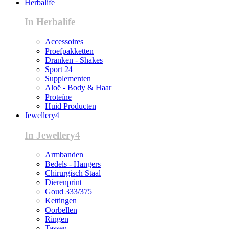
Herbalife
In Herbalife
Accessoires
Proefpakketten
Dranken - Shakes
Sport 24
Supplementen
Aloë - Body & Haar
Proteïne
Huid Producten
Jewellery4
In Jewellery4
Armbanden
Bedels - Hangers
Chirurgisch Staal
Dierenprint
Goud 333/375
Kettingen
Oorbellen
Ringen
Tassen