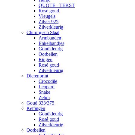
QUOTE - TEKST
Rosé goud
Vleugels
Zilver 925
Zilverkleurig
Chirurgisch Staal
Armbanden
Enkelbandjes
Goudkleurig
Oorbellen
Ringen
Rosé goud
Zilverkleurig
Dierenprint
Crocodile
Leopard
Snake
Zebra
Goud 333/375
Kettingen
Goudkleurig
Rosé goud
Zilverkleurig
Oorbellen