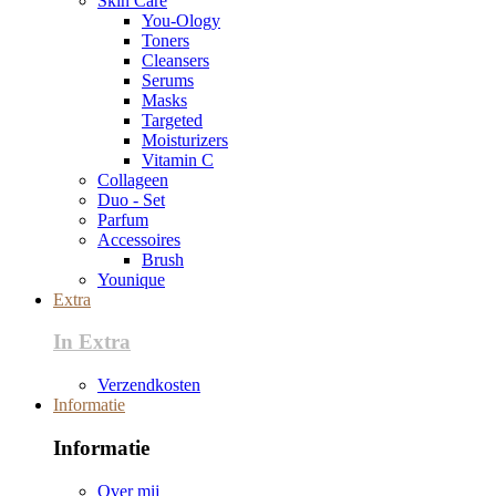
Skin Care
You-Ology
Toners
Cleansers
Serums
Masks
Targeted
Moisturizers
Vitamin C
Collageen
Duo - Set
Parfum
Accessoires
Brush
Younique
Extra
In Extra
Verzendkosten
Informatie
Informatie
Over mij