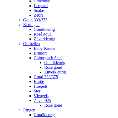
Crocodile
Leopard
Snake
Zebra
Goud 333/375
Kettingen
Goudkleurig
Rosé goud
Zilverkleurig
Oorbellen
Baby-Kinder
Bruiloft
Chirurgisch Staal
Goudkleurig
Rosé goud
Zilverkleurig
Goud 333/375
Hartje
Hoepels
Ster
Vleugels
Zilver 925
Rosé goud
Ringen
Goudkleurig