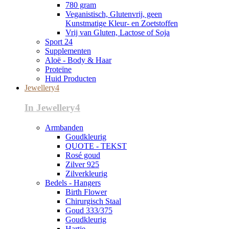
780 gram
Veganistisch, Glutenvrij, geen
Kunstmatige Kleur- en Zoetstoffen
Vrij van Gluten, Lactose of Soja
Sport 24
Supplementen
Aloë - Body & Haar
Proteïne
Huid Producten
Jewellery4
In Jewellery4
Armbanden
Goudkleurig
QUOTE - TEKST
Rosé goud
Zilver 925
Zilverkleurig
Bedels - Hangers
Birth Flower
Chirurgisch Staal
Goud 333/375
Goudkleurig
Hartje