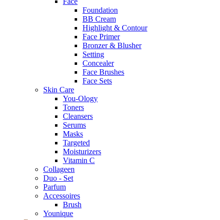
Face
Foundation
BB Cream
Highlight & Contour
Face Primer
Bronzer & Blusher
Setting
Concealer
Face Brushes
Face Sets
Skin Care
You-Ology
Toners
Cleansers
Serums
Masks
Targeted
Moisturizers
Vitamin C
Collageen
Duo - Set
Parfum
Accessoires
Brush
Younique