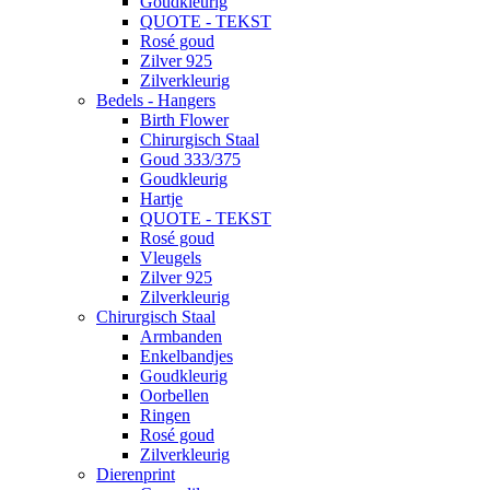
Goudkleurig
QUOTE - TEKST
Rosé goud
Zilver 925
Zilverkleurig
Bedels - Hangers
Birth Flower
Chirurgisch Staal
Goud 333/375
Goudkleurig
Hartje
QUOTE - TEKST
Rosé goud
Vleugels
Zilver 925
Zilverkleurig
Chirurgisch Staal
Armbanden
Enkelbandjes
Goudkleurig
Oorbellen
Ringen
Rosé goud
Zilverkleurig
Dierenprint