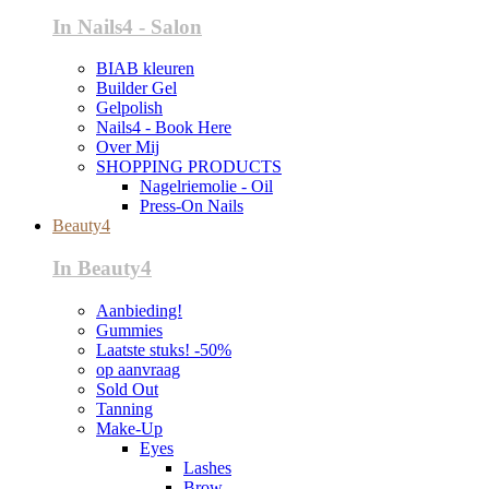
In Nails4 - Salon
BIAB kleuren
Builder Gel
Gelpolish
Nails4 - Book Here
Over Mij
SHOPPING PRODUCTS
Nagelriemolie - Oil
Press-On Nails
Beauty4
In Beauty4
Aanbieding!
Gummies
Laatste stuks! -50%
op aanvraag
Sold Out
Tanning
Make-Up
Eyes
Lashes
Brow