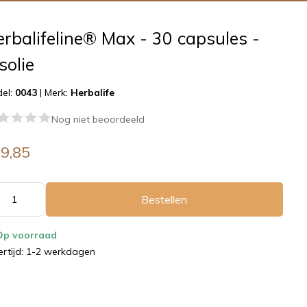
rbalifeline® Max - 30 capsules -
solie
el:
0043
|
Merk:
Herbalife
Nog niet beoordeeld
9,85
Bestellen
Op voorraad
ertijd: 1-2 werkdagen