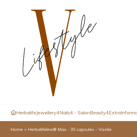
Herbalife
Jewellery4
Nails4 - Salon
Beauty4
Extra
Informa
Home
>
Herbalifeline® Max - 30 capsules - Visolie