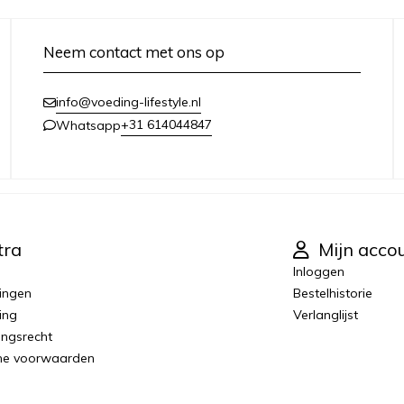
Neem contact met ons op
info@voeding-lifestyle.nl
+31 614044847
Whatsapp
tra
Mijn acco
Inloggen
ingen
Bestelhistorie
ing
Verlanglijst
ingsrecht
ne voorwaarden