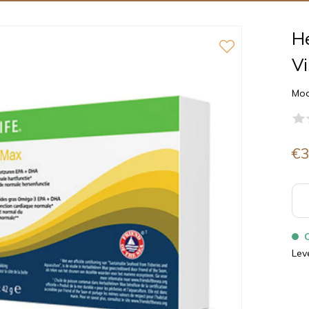
He
Vi
Mod
€3
Lev