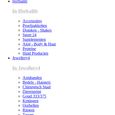
Herbalife
In Herbalife
Accessoires
Proefpakketten
Dranken - Shakes
Sport 24
Supplementen
Aloë - Body & Haar
Proteïne
Huid Producten
Jewellery4
In Jewellery4
Armbanden
Bedels - Hangers
Chirurgisch Staal
Dierenprint
Goud 333/375
Kettingen
Oorbellen
Ringen
Tassen