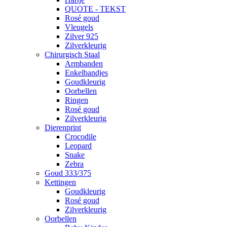
QUOTE - TEKST
Rosé goud
Vleugels
Zilver 925
Zilverkleurig
Chirurgisch Staal
Armbanden
Enkelbandjes
Goudkleurig
Oorbellen
Ringen
Rosé goud
Zilverkleurig
Dierenprint
Crocodile
Leopard
Snake
Zebra
Goud 333/375
Kettingen
Goudkleurig
Rosé goud
Zilverkleurig
Oorbellen