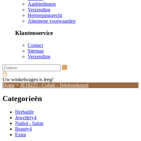
Aanbiedingen
Verzending
Herroepingsrecht
Algemene voorwaarden
Klantenservice
Contact
Sitemap
Verzending
Zoeken
Uw winkelwagen is leeg!
Home
>
JE18225 - Cobalt - Telefoonkoord
Categorieën
Herbalife
Jewellery4
Nails4 - Salon
Beauty4
Extra