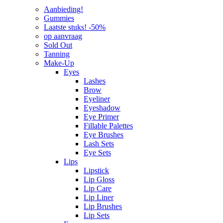
Aanbieding!
Gummies
Laatste stuks! -50%
op aanvraag
Sold Out
Tanning
Make-Up
Eyes
Lashes
Brow
Eyeliner
Eyeshadow
Eye Primer
Fillable Palettes
Eye Brushes
Lash Sets
Eye Sets
Lips
Lipstick
Lip Gloss
Lip Care
Lip Liner
Lip Brushes
Lip Sets