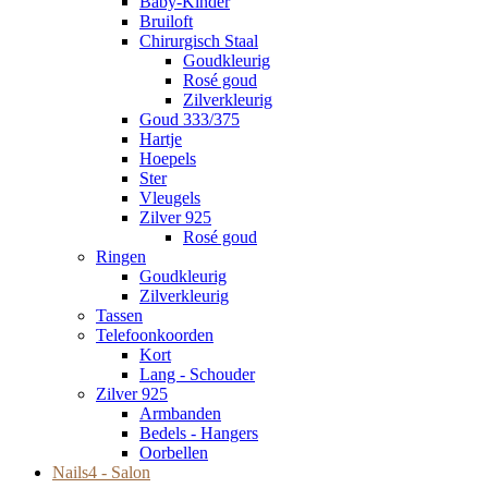
Baby-Kinder
Bruiloft
Chirurgisch Staal
Goudkleurig
Rosé goud
Zilverkleurig
Goud 333/375
Hartje
Hoepels
Ster
Vleugels
Zilver 925
Rosé goud
Ringen
Goudkleurig
Zilverkleurig
Tassen
Telefoonkoorden
Kort
Lang - Schouder
Zilver 925
Armbanden
Bedels - Hangers
Oorbellen
Nails4 - Salon