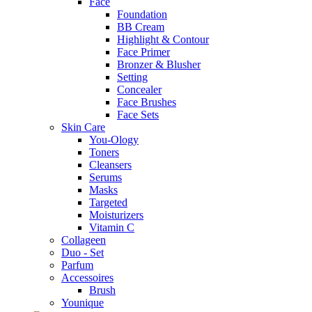
Face
Foundation
BB Cream
Highlight & Contour
Face Primer
Bronzer & Blusher
Setting
Concealer
Face Brushes
Face Sets
Skin Care
You-Ology
Toners
Cleansers
Serums
Masks
Targeted
Moisturizers
Vitamin C
Collageen
Duo - Set
Parfum
Accessoires
Brush
Younique