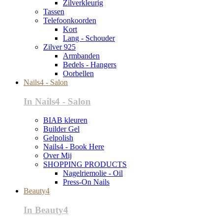
Zilverkleurig
Tassen
Telefoonkoorden
Kort
Lang - Schouder
Zilver 925
Armbanden
Bedels - Hangers
Oorbellen
Nails4 - Salon
In Nails4 - Salon
BIAB kleuren
Builder Gel
Gelpolish
Nails4 - Book Here
Over Mij
SHOPPING PRODUCTS
Nagelriemolie - Oil
Press-On Nails
Beauty4
In Beauty4