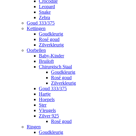
Crocodile
Leopard
Snake
Zebra
Goud 333/375
Kettingen
Goudkleurig
Rosé goud
Zilverkleurig
Oorbellen
Baby-Kinder
Bruiloft
Chirurgisch Staal
Goudkleurig
Rosé goud
Zilverkleurig
Goud 333/375
Hartje
Hoepels
Ster
Vleugels
Zilver 925
Rosé goud
Ringen
Goudkleurig