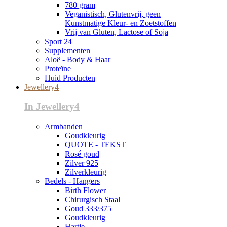
780 gram
Veganistisch, Glutenvrij, geen
Kunstmatige Kleur- en Zoetstoffen
Vrij van Gluten, Lactose of Soja
Sport 24
Supplementen
Aloë - Body & Haar
Proteïne
Huid Producten
Jewellery4
In Jewellery4
Armbanden
Goudkleurig
QUOTE - TEKST
Rosé goud
Zilver 925
Zilverkleurig
Bedels - Hangers
Birth Flower
Chirurgisch Staal
Goud 333/375
Goudkleurig
Hartje