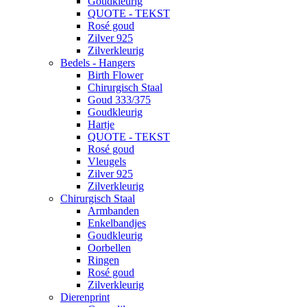
Goudkleurig
QUOTE - TEKST
Rosé goud
Zilver 925
Zilverkleurig
Bedels - Hangers
Birth Flower
Chirurgisch Staal
Goud 333/375
Goudkleurig
Hartje
QUOTE - TEKST
Rosé goud
Vleugels
Zilver 925
Zilverkleurig
Chirurgisch Staal
Armbanden
Enkelbandjes
Goudkleurig
Oorbellen
Ringen
Rosé goud
Zilverkleurig
Dierenprint