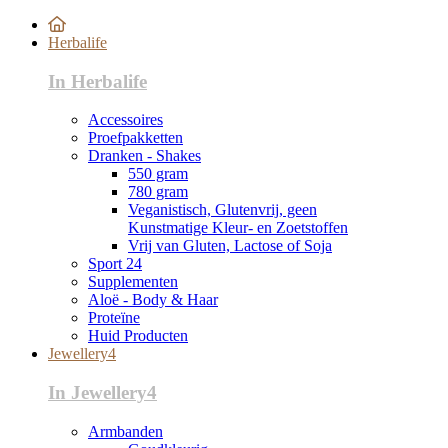
Herbalife
In Herbalife
Accessoires
Proefpakketten
Dranken - Shakes
550 gram
780 gram
Veganistisch, Glutenvrij, geen
Kunstmatige Kleur- en Zoetstoffen
Vrij van Gluten, Lactose of Soja
Sport 24
Supplementen
Aloë - Body & Haar
Proteïne
Huid Producten
Jewellery4
In Jewellery4
Armbanden