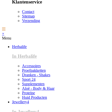
Klantenservice
Contact
Sitemap
Verzending
×
Menu
Herbalife
In Herbalife
Accessoires
Proefpakketten
Dranken - Shakes
Sport 24
Supplementen
Aloë - Body & Haar
Proteïne
Huid Producten
Jewellery4
In Jewellery4