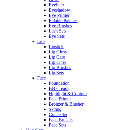
Eyeliner
Eyeshadow
Eye Primer
Fillable Palettes
Eye Brushes
Lash Sets
Eye Sets
Lips
Lipstick
Lip Gloss
Lip Care
Lip Liner
Lip Brushes
Lip Sets
Face
Foundation
BB Cream
Highlight & Contour
Face Primer
Bronzer & Blusher
Setting
Concealer
Face Brushes
Face Sets