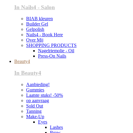
In Nails4 - Salon
BIAB kleuren
Builder Gel
Gelpolish
Nails4 - Book Here
Over Mij
SHOPPING PRODUCTS
Nagelriemolie - Oil
Press-On Nails
Beauty4
In Beauty4
Aanbieding!
Gummies
Laatste stuks! -50%
op aanvraag
Sold Out
Tanning
Make-Up
Eyes
Lashes
Brow