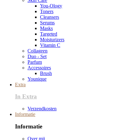
Skin Care
You-Ology
Toners
Cleansers
Serums
Masks
Targeted
Moisturizers
Vitamin C
Collageen
Duo - Set
Parfum
Accessoires
Brush
Younique
Extra
In Extra
Verzendkosten
Informatie
Informatie
Over mij