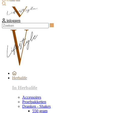
Zoeken
inloggen
Zoeken
Herbalife
In Herbalife
Accessoires
Proefpakketten
Dranken - Shakes
550 gram