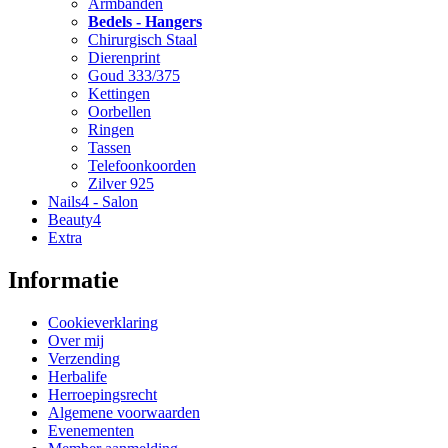
Armbanden
Bedels - Hangers
Chirurgisch Staal
Dierenprint
Goud 333/375
Kettingen
Oorbellen
Ringen
Tassen
Telefoonkoorden
Zilver 925
Nails4 - Salon
Beauty4
Extra
Informatie
Cookieverklaring
Over mij
Verzending
Herbalife
Herroepingsrecht
Algemene voorwaarden
Evenementen