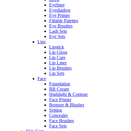
Eyeliner
Eyeshadow
Eye Primer
Fillable Palettes
Eye Brushes
Lash Sets
Eye Sets
Lips
Lipstick
Lip Gloss
Lip Care
Lip Liner
Lip Brushes
Lip Sets
Face
Foundation
BB Cream
Highlight & Contour
Face Primer
Bronzer & Blusher
Setting
Concealer
Face Brushes
Face Sets