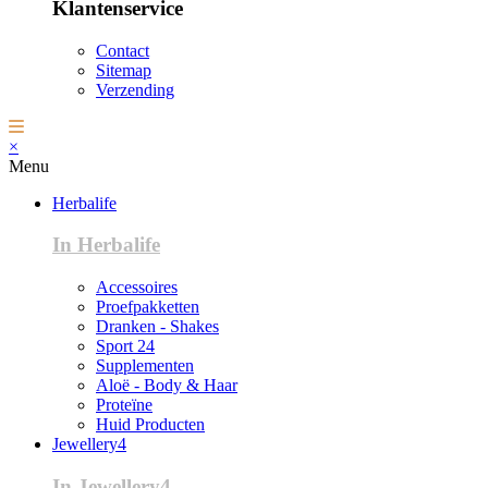
Klantenservice
Contact
Sitemap
Verzending
×
Menu
Herbalife
In Herbalife
Accessoires
Proefpakketten
Dranken - Shakes
Sport 24
Supplementen
Aloë - Body & Haar
Proteïne
Huid Producten
Jewellery4
In Jewellery4