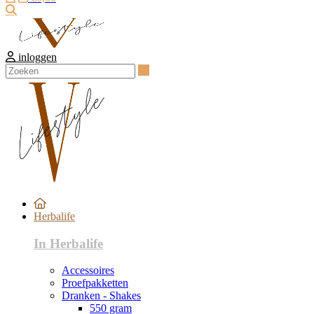
Zoeken
inloggen
Zoeken
Herbalife
In Herbalife
Accessoires
Proefpakketten
Dranken - Shakes
550 gram