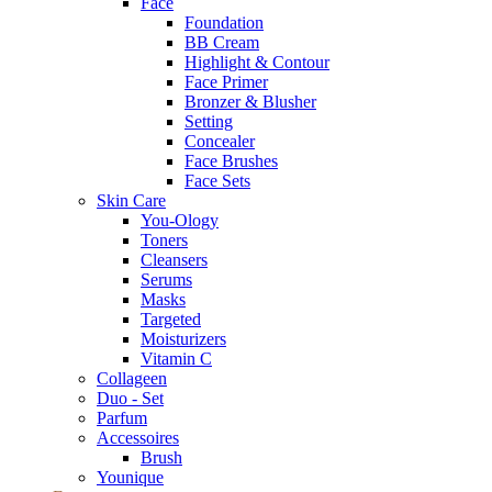
Face
Foundation
BB Cream
Highlight & Contour
Face Primer
Bronzer & Blusher
Setting
Concealer
Face Brushes
Face Sets
Skin Care
You-Ology
Toners
Cleansers
Serums
Masks
Targeted
Moisturizers
Vitamin C
Collageen
Duo - Set
Parfum
Accessoires
Brush
Younique