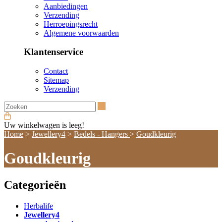
Aanbiedingen
Verzending
Herroepingsrecht
Algemene voorwaarden
Klantenservice
Contact
Sitemap
Verzending
Zoeken
Uw winkelwagen is leeg!
Home
>
Jewellery4
>
Bedels - Hangers
>
Goudkleurig
Goudkleurig
Categorieën
Herbalife
Jewellery4