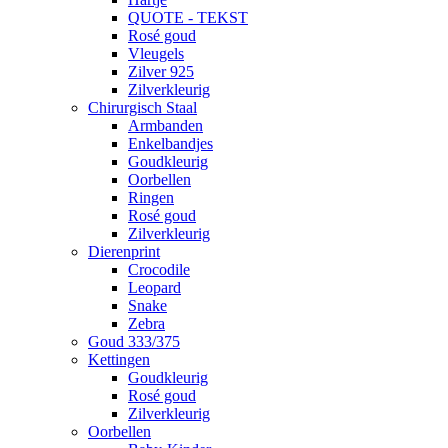
QUOTE - TEKST
Rosé goud
Vleugels
Zilver 925
Zilverkleurig
Chirurgisch Staal
Armbanden
Enkelbandjes
Goudkleurig
Oorbellen
Ringen
Rosé goud
Zilverkleurig
Dierenprint
Crocodile
Leopard
Snake
Zebra
Goud 333/375
Kettingen
Goudkleurig
Rosé goud
Zilverkleurig
Oorbellen