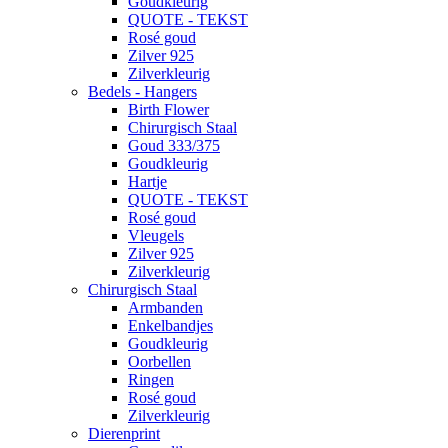
Goudkleurig
QUOTE - TEKST
Rosé goud
Zilver 925
Zilverkleurig
Bedels - Hangers
Birth Flower
Chirurgisch Staal
Goud 333/375
Goudkleurig
Hartje
QUOTE - TEKST
Rosé goud
Vleugels
Zilver 925
Zilverkleurig
Chirurgisch Staal
Armbanden
Enkelbandjes
Goudkleurig
Oorbellen
Ringen
Rosé goud
Zilverkleurig
Dierenprint