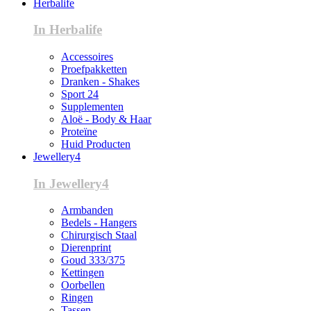
Herbalife
In Herbalife
Accessoires
Proefpakketten
Dranken - Shakes
Sport 24
Supplementen
Aloë - Body & Haar
Proteïne
Huid Producten
Jewellery4
In Jewellery4
Armbanden
Bedels - Hangers
Chirurgisch Staal
Dierenprint
Goud 333/375
Kettingen
Oorbellen
Ringen
Tassen