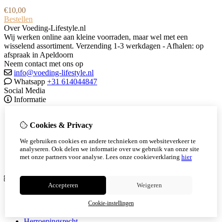
€
10,00
Bestellen
Over Voeding-Lifestyle.nl
Wij werken online aan kleine voorraden, maar wel met een
wisselend assortiment. Verzending 1-3 werkdagen - Afhalen: op
afspraak in Apeldoorn
Neem contact met ons op
info@voeding-lifestyle.nl
Whatsapp
+31 614044847
Social Media
Informatie
Over mij
Herbalife
Cookies & Privacy
Member aanmelding
We gebruiken cookies en andere technieken om websiteverkeer te
Runs
analyseren. Ook delen we informatie over uw gebruik van onze site
Join The Team
met onze partners voor analyse.
Lees onze cookieverklaring
hier
Vacatures
Extra
Accepteren
Weigeren
Merken
Aanbiedingen
Cookie-instellingen
Verzending
Herroepingsrecht