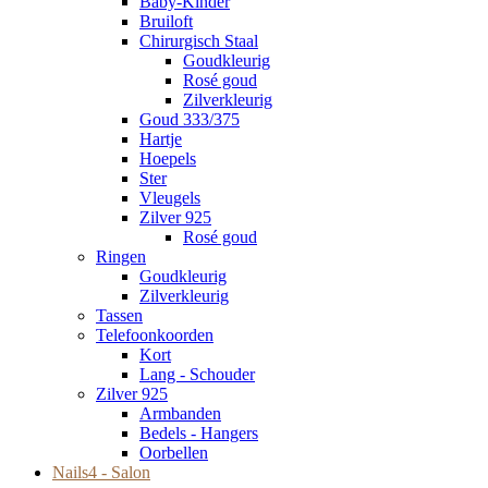
Baby-Kinder
Bruiloft
Chirurgisch Staal
Goudkleurig
Rosé goud
Zilverkleurig
Goud 333/375
Hartje
Hoepels
Ster
Vleugels
Zilver 925
Rosé goud
Ringen
Goudkleurig
Zilverkleurig
Tassen
Telefoonkoorden
Kort
Lang - Schouder
Zilver 925
Armbanden
Bedels - Hangers
Oorbellen
Nails4 - Salon