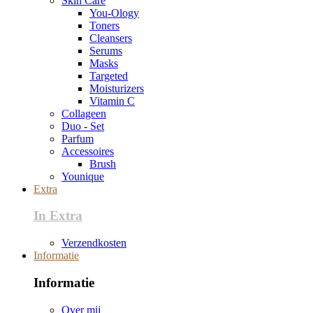
Skin Care
You-Ology
Toners
Cleansers
Serums
Masks
Targeted
Moisturizers
Vitamin C
Collageen
Duo - Set
Parfum
Accessoires
Brush
Younique
Extra
In Extra
Verzendkosten
Informatie
Informatie
Over mij