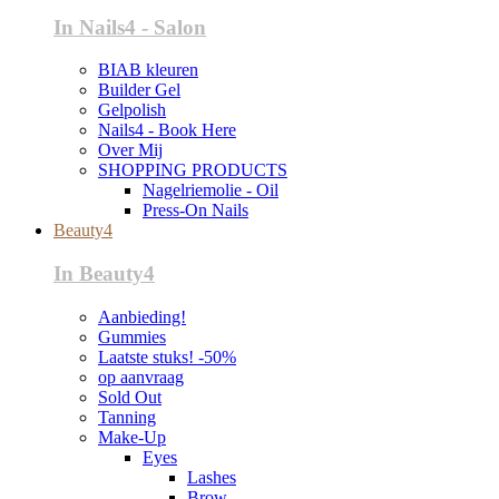
In Nails4 - Salon
BIAB kleuren
Builder Gel
Gelpolish
Nails4 - Book Here
Over Mij
SHOPPING PRODUCTS
Nagelriemolie - Oil
Press-On Nails
Beauty4
In Beauty4
Aanbieding!
Gummies
Laatste stuks! -50%
op aanvraag
Sold Out
Tanning
Make-Up
Eyes
Lashes
Brow