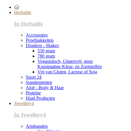
Herbalife
In Herbalife
Accessoires
Proefpakketten
Dranken - Shakes
550 gram
780 gram
Veganistisch, Glutenvrij, geen
Kunstmatige Kleur- en Zoetstoffen
Vrij van Gluten, Lactose of Soja
Sport 24
Supplementen
Aloë - Body & Haar
Proteïne
Huid Producten
Jewellery4
In Jewellery4
Armbanden