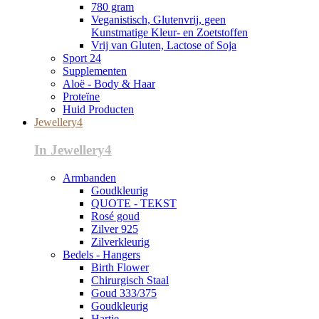
780 gram
Veganistisch, Glutenvrij, geen
Kunstmatige Kleur- en Zoetstoffen
Vrij van Gluten, Lactose of Soja
Sport 24
Supplementen
Aloë - Body & Haar
Proteïne
Huid Producten
Jewellery4
In Jewellery4
Armbanden
Goudkleurig
QUOTE - TEKST
Rosé goud
Zilver 925
Zilverkleurig
Bedels - Hangers
Birth Flower
Chirurgisch Staal
Goud 333/375
Goudkleurig
Hartje