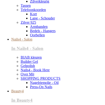
Zilverkleurig
Tassen
Telefoonkoorden
Kort
Lang - Schouder
Zilver 925
Armbanden
Bedels - Hangers
Oorbellen
Nails4 - Salon
In Nails4 - Salon
BIAB kleuren
Builder Gel
Gelpolish
Nails4 - Book Here
Over Mij
SHOPPING PRODUCTS
Nagelriemolie - Oil
Press-On Nails
Beauty4
In Beauty4