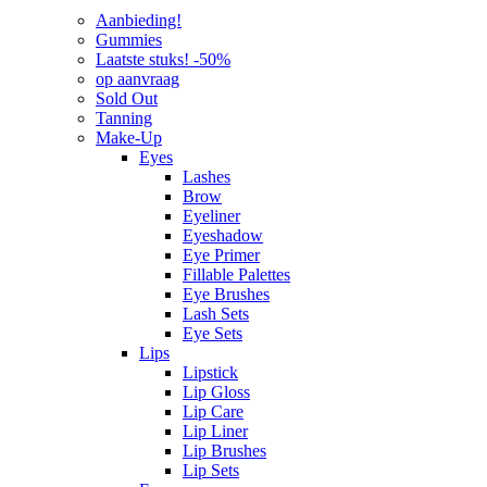
Aanbieding!
Gummies
Laatste stuks! -50%
op aanvraag
Sold Out
Tanning
Make-Up
Eyes
Lashes
Brow
Eyeliner
Eyeshadow
Eye Primer
Fillable Palettes
Eye Brushes
Lash Sets
Eye Sets
Lips
Lipstick
Lip Gloss
Lip Care
Lip Liner
Lip Brushes
Lip Sets