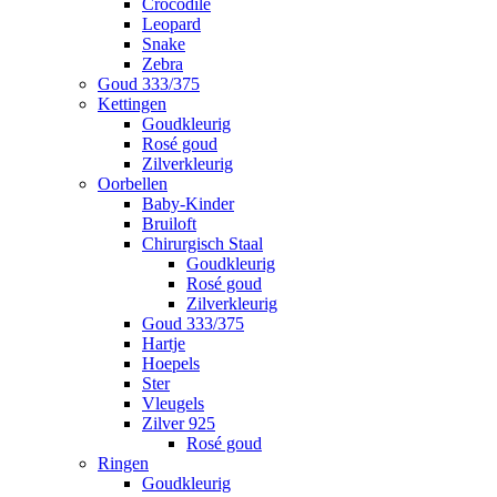
Crocodile
Leopard
Snake
Zebra
Goud 333/375
Kettingen
Goudkleurig
Rosé goud
Zilverkleurig
Oorbellen
Baby-Kinder
Bruiloft
Chirurgisch Staal
Goudkleurig
Rosé goud
Zilverkleurig
Goud 333/375
Hartje
Hoepels
Ster
Vleugels
Zilver 925
Rosé goud
Ringen
Goudkleurig