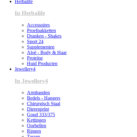
Herbalife
In Herbalife
Accessoires
Proefpakketten
Dranken - Shakes
Sport 24
Supplementen
Aloë - Body & Haar
Proteïne
Huid Producten
Jewellery4
In Jewellery4
Armbanden
Bedels - Hangers
Chirurgisch Staal
Dierenprint
Goud 333/375
Kettingen
Oorbellen
Ringen
Tassen