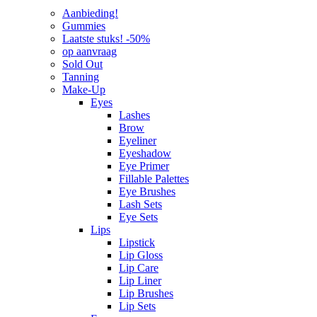
Aanbieding!
Gummies
Laatste stuks! -50%
op aanvraag
Sold Out
Tanning
Make-Up
Eyes
Lashes
Brow
Eyeliner
Eyeshadow
Eye Primer
Fillable Palettes
Eye Brushes
Lash Sets
Eye Sets
Lips
Lipstick
Lip Gloss
Lip Care
Lip Liner
Lip Brushes
Lip Sets