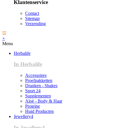
Klantenservice
Contact
Sitemap
Verzending
×
Menu
Herbalife
In Herbalife
Accessoires
Proefpakketten
Dranken - Shakes
Sport 24
Supplementen
Aloë - Body & Haar
Proteïne
Huid Producten
Jewellery4
In Jewellery4