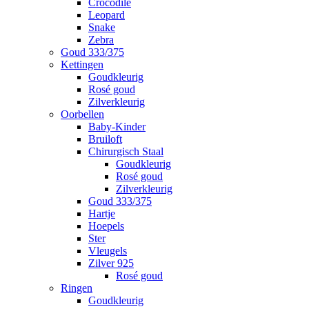
Crocodile
Leopard
Snake
Zebra
Goud 333/375
Kettingen
Goudkleurig
Rosé goud
Zilverkleurig
Oorbellen
Baby-Kinder
Bruiloft
Chirurgisch Staal
Goudkleurig
Rosé goud
Zilverkleurig
Goud 333/375
Hartje
Hoepels
Ster
Vleugels
Zilver 925
Rosé goud
Ringen
Goudkleurig