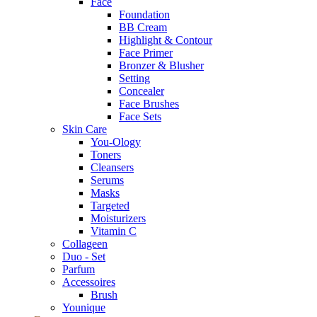
Face
Foundation
BB Cream
Highlight & Contour
Face Primer
Bronzer & Blusher
Setting
Concealer
Face Brushes
Face Sets
Skin Care
You-Ology
Toners
Cleansers
Serums
Masks
Targeted
Moisturizers
Vitamin C
Collageen
Duo - Set
Parfum
Accessoires
Brush
Younique