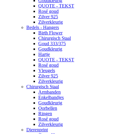
Goudkleurig
QUOTE - TEKST
Rosé goud
Zilver 925
Zilverkleurig
Bedels - Hangers
Birth Flower
Chirurgisch Staal
Goud 333/375
Goudkleurig
Hartje
QUOTE - TEKST
Rosé goud
Vleugels
Zilver 925
Zilverkleurig
Chirurgisch Staal
Armbanden
Enkelbandjes
Goudkleurig
Oorbellen
Ringen
Rosé goud
Zilverkleurig
Dierenprint