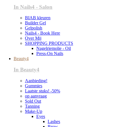
In Nails4 - Salon
BIAB kleuren
Builder Gel
Gelpolish
Nails4 - Book Here
Over Mij
SHOPPING PRODUCTS
Nagelriemolie - Oil
Press-On Nails
Beauty4
In Beauty4
Aanbieding!
Gummies
Laatste stuks! -50%
op aanvraag
Sold Out
Tanning
Make-Up
Eyes
Lashes
Brow