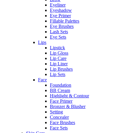
Eyeliner
Eyeshadow
Eye Primer
Fillable Palettes
Eye Brushes
Lash Sets
Eye Sets
Lips
Lipstick
Lip Gloss
Lip Care
Lip Liner
Lip Brushes
Lip Sets
Face
Foundation
BB Cream
Highlight & Contour
Face Primer
Bronzer & Blusher
Setting
Concealer
Face Brushes
Face Sets