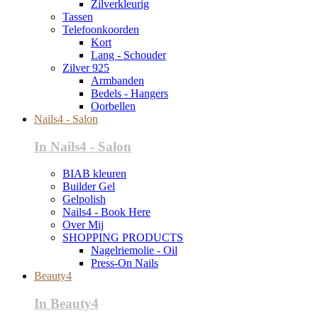
Zilverkleurig
Tassen
Telefoonkoorden
Kort
Lang - Schouder
Zilver 925
Armbanden
Bedels - Hangers
Oorbellen
Nails4 - Salon
In Nails4 - Salon
BIAB kleuren
Builder Gel
Gelpolish
Nails4 - Book Here
Over Mij
SHOPPING PRODUCTS
Nagelriemolie - Oil
Press-On Nails
Beauty4
In Beauty4