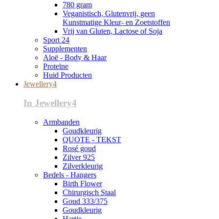
780 gram
Veganistisch, Glutenvrij, geen
Kunstmatige Kleur- en Zoetstoffen
Vrij van Gluten, Lactose of Soja
Sport 24
Supplementen
Aloë - Body & Haar
Proteïne
Huid Producten
Jewellery4
In Jewellery4
Armbanden
Goudkleurig
QUOTE - TEKST
Rosé goud
Zilver 925
Zilverkleurig
Bedels - Hangers
Birth Flower
Chirurgisch Staal
Goud 333/375
Goudkleurig
Hartje