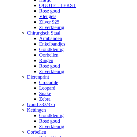
QUOTE - TEKST
Rosé goud
Vleugels
Zilver 925
Zilverkleurig
Chirurgisch Staal
Armbanden
Enkelbandjes
Goudkleurig
Oorbellen
Ringen
Rosé goud
Zilverkleurig
Dierenprint
Crocodile
Leopard
Snake
Zebra
Goud 333/375
Kettingen
Goudkleurig
Rosé goud
Zilverkleurig
Oorbellen