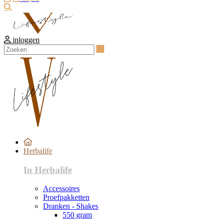
Zoeken
inloggen
Zoeken
Herbalife
In Herbalife
Accessoires
Proefpakketten
Dranken - Shakes
550 gram