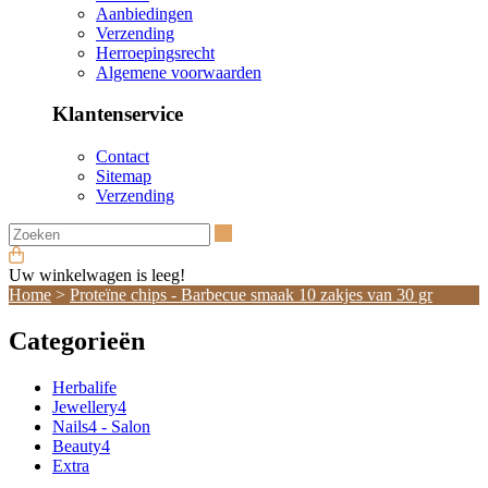
Aanbiedingen
Verzending
Herroepingsrecht
Algemene voorwaarden
Klantenservice
Contact
Sitemap
Verzending
Zoeken
Uw winkelwagen is leeg!
Home
>
Proteïne chips - Barbecue smaak 10 zakjes van 30 gr
Categorieën
Herbalife
Jewellery4
Nails4 - Salon
Beauty4
Extra