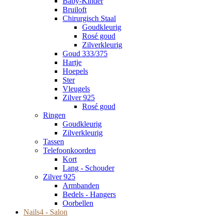
Baby-Kinder
Bruiloft
Chirurgisch Staal
Goudkleurig
Rosé goud
Zilverkleurig
Goud 333/375
Hartje
Hoepels
Ster
Vleugels
Zilver 925
Rosé goud
Ringen
Goudkleurig
Zilverkleurig
Tassen
Telefoonkoorden
Kort
Lang - Schouder
Zilver 925
Armbanden
Bedels - Hangers
Oorbellen
Nails4 - Salon