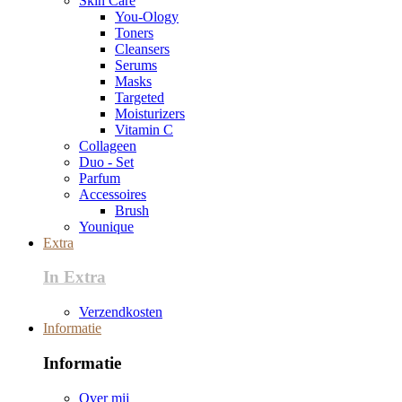
Skin Care
You-Ology
Toners
Cleansers
Serums
Masks
Targeted
Moisturizers
Vitamin C
Collageen
Duo - Set
Parfum
Accessoires
Brush
Younique
Extra
In Extra
Verzendkosten
Informatie
Informatie
Over mij