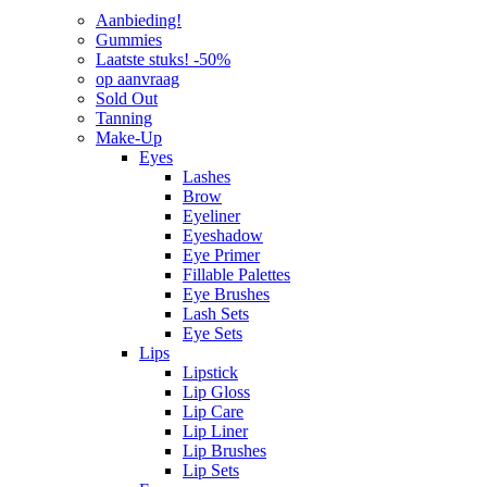
Aanbieding!
Gummies
Laatste stuks! -50%
op aanvraag
Sold Out
Tanning
Make-Up
Eyes
Lashes
Brow
Eyeliner
Eyeshadow
Eye Primer
Fillable Palettes
Eye Brushes
Lash Sets
Eye Sets
Lips
Lipstick
Lip Gloss
Lip Care
Lip Liner
Lip Brushes
Lip Sets