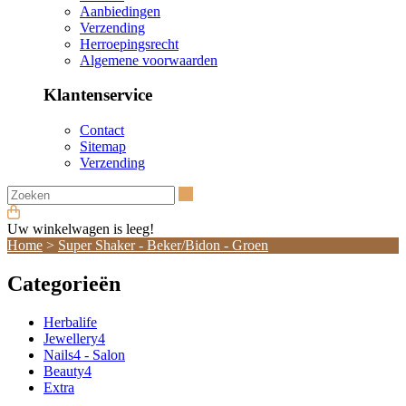
Aanbiedingen
Verzending
Herroepingsrecht
Algemene voorwaarden
Klantenservice
Contact
Sitemap
Verzending
Zoeken
Uw winkelwagen is leeg!
Home
>
Super Shaker - Beker/Bidon - Groen
Categorieën
Herbalife
Jewellery4
Nails4 - Salon
Beauty4
Extra