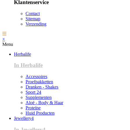
Klantenservice
Contact
Sitemap
Verzending
×
Menu
Herbalife
In Herbalife
Accessoires
Proefpakketten
Dranken - Shakes
Sport 24
Supplementen
Aloë - Body & Haar
Proteïne
Huid Producten
Jewellery4
In Jewellery4