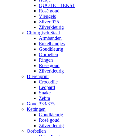
QUOTE - TEKST
Rosé goud
Vleugels
Zilver 925
Zilverkleurig
Chirurgisch Staal
Armbanden
Enkelbandjes
Goudkleurig
Oorbellen
Ringen
Rosé goud
Zilverkleurig
Dierenprint
Crocodile
Leopard
Snake
Zebra
Goud 333/375
Kettingen
Goudkleurig
Rosé goud
Zilverkleurig
Oorbellen