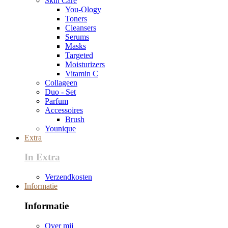
Skin Care
You-Ology
Toners
Cleansers
Serums
Masks
Targeted
Moisturizers
Vitamin C
Collageen
Duo - Set
Parfum
Accessoires
Brush
Younique
Extra
In Extra
Verzendkosten
Informatie
Informatie
Over mij