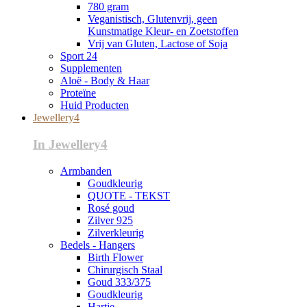
780 gram
Veganistisch, Glutenvrij, geen
Kunstmatige Kleur- en Zoetstoffen
Vrij van Gluten, Lactose of Soja
Sport 24
Supplementen
Aloë - Body & Haar
Proteïne
Huid Producten
Jewellery4
In Jewellery4
Armbanden
Goudkleurig
QUOTE - TEKST
Rosé goud
Zilver 925
Zilverkleurig
Bedels - Hangers
Birth Flower
Chirurgisch Staal
Goud 333/375
Goudkleurig
Hartje