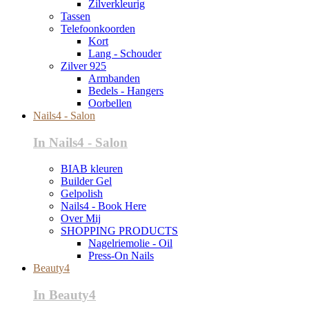
Zilverkleurig
Tassen
Telefoonkoorden
Kort
Lang - Schouder
Zilver 925
Armbanden
Bedels - Hangers
Oorbellen
Nails4 - Salon
In Nails4 - Salon
BIAB kleuren
Builder Gel
Gelpolish
Nails4 - Book Here
Over Mij
SHOPPING PRODUCTS
Nagelriemolie - Oil
Press-On Nails
Beauty4
In Beauty4