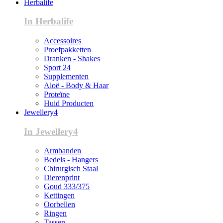
Herbalife
In Herbalife
Accessoires
Proefpakketten
Dranken - Shakes
Sport 24
Supplementen
Aloë - Body & Haar
Proteïne
Huid Producten
Jewellery4
In Jewellery4
Armbanden
Bedels - Hangers
Chirurgisch Staal
Dierenprint
Goud 333/375
Kettingen
Oorbellen
Ringen
Tassen