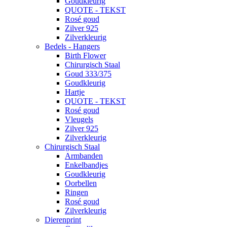
Goudkleurig
QUOTE - TEKST
Rosé goud
Zilver 925
Zilverkleurig
Bedels - Hangers
Birth Flower
Chirurgisch Staal
Goud 333/375
Goudkleurig
Hartje
QUOTE - TEKST
Rosé goud
Vleugels
Zilver 925
Zilverkleurig
Chirurgisch Staal
Armbanden
Enkelbandjes
Goudkleurig
Oorbellen
Ringen
Rosé goud
Zilverkleurig
Dierenprint