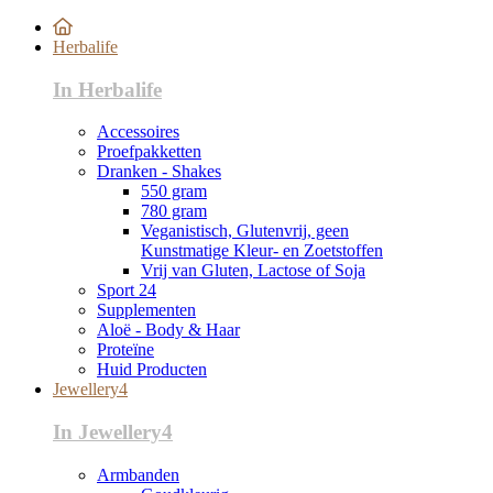
Herbalife
In Herbalife
Accessoires
Proefpakketten
Dranken - Shakes
550 gram
780 gram
Veganistisch, Glutenvrij, geen
Kunstmatige Kleur- en Zoetstoffen
Vrij van Gluten, Lactose of Soja
Sport 24
Supplementen
Aloë - Body & Haar
Proteïne
Huid Producten
Jewellery4
In Jewellery4
Armbanden