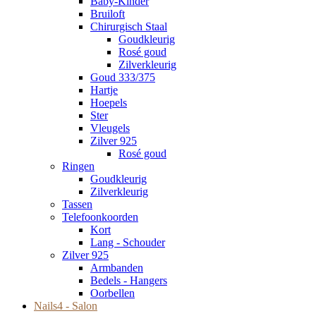
Baby-Kinder
Bruiloft
Chirurgisch Staal
Goudkleurig
Rosé goud
Zilverkleurig
Goud 333/375
Hartje
Hoepels
Ster
Vleugels
Zilver 925
Rosé goud
Ringen
Goudkleurig
Zilverkleurig
Tassen
Telefoonkoorden
Kort
Lang - Schouder
Zilver 925
Armbanden
Bedels - Hangers
Oorbellen
Nails4 - Salon