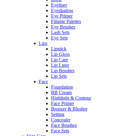
Eyeliner
Eyeshadow
Eye Primer
Fillable Palettes
Eye Brushes
Lash Sets
Eye Sets
Lips
Lipstick
Lip Gloss
Lip Care
Lip Liner
Lip Brushes
Lip Sets
Face
Foundation
BB Cream
Highlight & Contour
Face Primer
Bronzer & Blusher
Setting
Concealer
Face Brushes
Face Sets