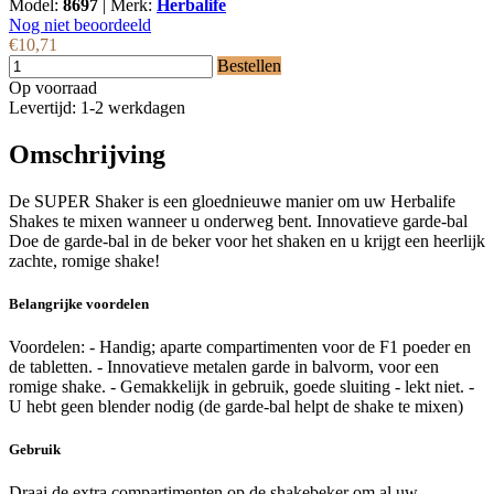
Model:
8697
|
Merk:
Herbalife
Nog niet beoordeeld
€10,71
Bestellen
Op voorraad
Levertijd: 1-2 werkdagen
Omschrijving
De SUPER Shaker is een gloednieuwe manier om uw Herbalife
Shakes te mixen wanneer u onderweg bent. Innovatieve garde-bal
Doe de garde-bal in de beker voor het shaken en u krijgt een heerlijk
zachte, romige shake!
Belangrijke voordelen
Voordelen: - Handig; aparte compartimenten voor de F1 poeder en
de tabletten. - Innovatieve metalen garde in balvorm, voor een
romige shake. - Gemakkelijk in gebruik, goede sluiting - lekt niet. -
U hebt geen blender nodig (de garde-bal helpt de shake te mixen)
Gebruik
Draai de extra compartimenten op de shakebeker om al uw