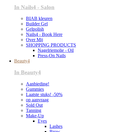
In Nails4 - Salon
BIAB kleuren
Builder Gel
Gelpolish
Nails4 - Book Here
Over Mij
SHOPPING PRODUCTS
Nagelriemolie - Oil
Press-On Nails
Beauty4
In Beauty4
Aanbieding!
Gummies
Laatste stuks! -50%
op aanvraag
Sold Out
Tanning
Make-Up
Eyes
Lashes
Brow