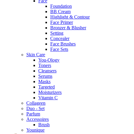
Face
Foundation
BB Cream
Highlight & Contour
Face Primer
Bronzer & Blusher
Setting
Concealer
Face Brushes
Face Sets
Skin Care
You-Ology
Toners
Cleansers
Serums
Masks
Targeted
Moisturizers
Vitamin C
Collageen
Duo - Set
Parfum
Accessoires
Brush
Younique