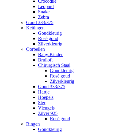
Crocodile
Leopard
Snake
Zebra
Goud 333/375
Kettingen
Goudkleurig
Rosé goud
Zilverkleurig
Oorbellen
Baby-Kinder
Bruiloft
Chirurgisch Staal
Goudkleurig
Rosé goud
Zilverkleurig
Goud 333/375
Hartje
Hoepels
Ster
Vleugels
Zilver 925
Rosé goud
Ringen
Goudkleurig