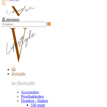
Zoeken
inloggen
Zoeken
Herbalife
In Herbalife
Accessoires
Proefpakketten
Dranken - Shakes
550 gram