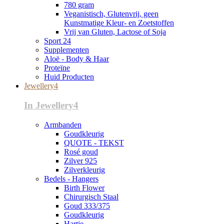
780 gram
Veganistisch, Glutenvrij, geen
Kunstmatige Kleur- en Zoetstoffen
Vrij van Gluten, Lactose of Soja
Sport 24
Supplementen
Aloë - Body & Haar
Proteïne
Huid Producten
Jewellery4
In Jewellery4
Armbanden
Goudkleurig
QUOTE - TEKST
Rosé goud
Zilver 925
Zilverkleurig
Bedels - Hangers
Birth Flower
Chirurgisch Staal
Goud 333/375
Goudkleurig
Hartje