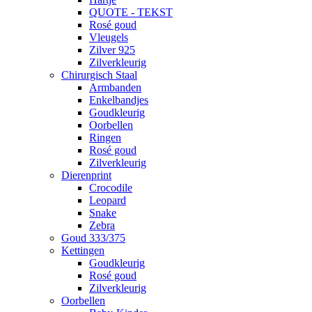
QUOTE - TEKST
Rosé goud
Vleugels
Zilver 925
Zilverkleurig
Chirurgisch Staal
Armbanden
Enkelbandjes
Goudkleurig
Oorbellen
Ringen
Rosé goud
Zilverkleurig
Dierenprint
Crocodile
Leopard
Snake
Zebra
Goud 333/375
Kettingen
Goudkleurig
Rosé goud
Zilverkleurig
Oorbellen