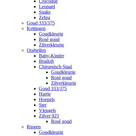
Crocodile
Leopard
Snake
Zebra
Goud 333/375
Kettingen
Goudkleurig
Rosé goud
Zilverkleurig
Oorbellen
Baby-Kinder
Bruiloft
Chirurgisch Staal
Goudkleurig
Rosé goud
Zilverkleurig
Goud 333/375
Hartje
Hoepels
Ster
Vleugels
Zilver 925
Rosé goud
Ringen
Goudkleurig