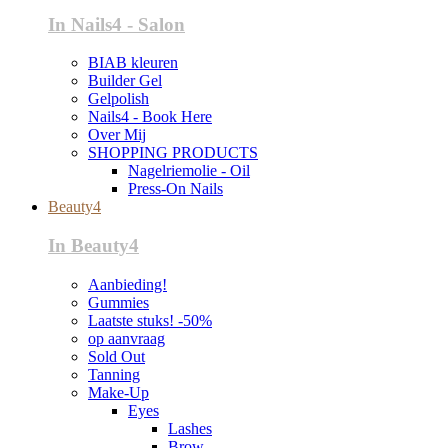
In Nails4 - Salon
BIAB kleuren
Builder Gel
Gelpolish
Nails4 - Book Here
Over Mij
SHOPPING PRODUCTS
Nagelriemolie - Oil
Press-On Nails
Beauty4
In Beauty4
Aanbieding!
Gummies
Laatste stuks! -50%
op aanvraag
Sold Out
Tanning
Make-Up
Eyes
Lashes
Brow