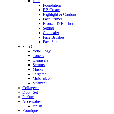
Face
Foundation
BB Cream
Highlight & Contour
Face Primer
Bronzer & Blusher
Setting
Concealer
Face Brushes
Face Sets
Skin Care
You-Ology
Toners
Cleansers
Serums
Masks
Targeted
Moisturizers
Vitamin C
Collageen
Duo - Set
Parfum
Accessoires
Brush
Younique