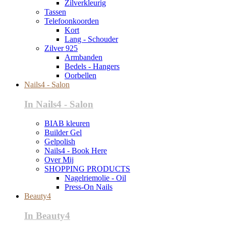
Zilverkleurig
Tassen
Telefoonkoorden
Kort
Lang - Schouder
Zilver 925
Armbanden
Bedels - Hangers
Oorbellen
Nails4 - Salon
In Nails4 - Salon
BIAB kleuren
Builder Gel
Gelpolish
Nails4 - Book Here
Over Mij
SHOPPING PRODUCTS
Nagelriemolie - Oil
Press-On Nails
Beauty4
In Beauty4