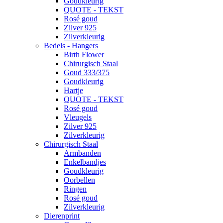
Goudkleurig
QUOTE - TEKST
Rosé goud
Zilver 925
Zilverkleurig
Bedels - Hangers
Birth Flower
Chirurgisch Staal
Goud 333/375
Goudkleurig
Hartje
QUOTE - TEKST
Rosé goud
Vleugels
Zilver 925
Zilverkleurig
Chirurgisch Staal
Armbanden
Enkelbandjes
Goudkleurig
Oorbellen
Ringen
Rosé goud
Zilverkleurig
Dierenprint