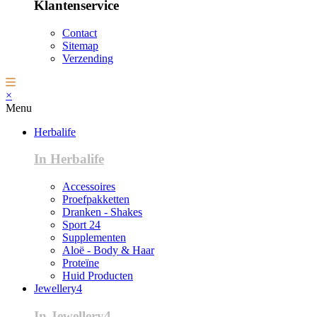
Klantenservice
Contact
Sitemap
Verzending
×
Menu
Herbalife
In Herbalife
Accessoires
Proefpakketten
Dranken - Shakes
Sport 24
Supplementen
Aloë - Body & Haar
Proteïne
Huid Producten
Jewellery4
In Jewellery4