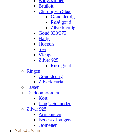
Baby-Kinder
Bruiloft
Chirurgisch Staal
Goudkleurig
Rosé goud
Zilverkleurig
Goud 333/375
Hartje
Hoepels
Ster
Vleugels
Zilver 925
Rosé goud
Ringen
Goudkleurig
Zilverkleurig
Tassen
Telefoonkoorden
Kort
Lang - Schouder
Zilver 925
Armbanden
Bedels - Hangers
Oorbellen
Nails4 - Salon