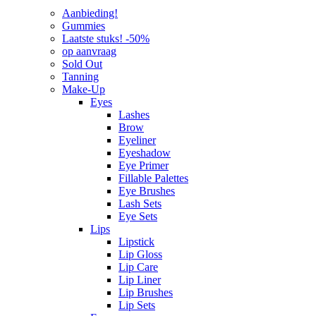
Aanbieding!
Gummies
Laatste stuks! -50%
op aanvraag
Sold Out
Tanning
Make-Up
Eyes
Lashes
Brow
Eyeliner
Eyeshadow
Eye Primer
Fillable Palettes
Eye Brushes
Lash Sets
Eye Sets
Lips
Lipstick
Lip Gloss
Lip Care
Lip Liner
Lip Brushes
Lip Sets