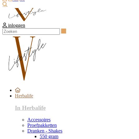
Zoeken
inloggen
Zoeken
Herbalife
In Herbalife
Accessoires
Proefpakketten
Dranken - Shakes
550 gram