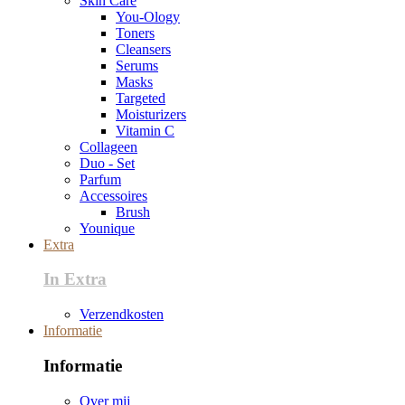
Skin Care
You-Ology
Toners
Cleansers
Serums
Masks
Targeted
Moisturizers
Vitamin C
Collageen
Duo - Set
Parfum
Accessoires
Brush
Younique
Extra
In Extra
Verzendkosten
Informatie
Informatie
Over mij