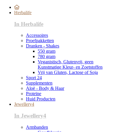
Herbalife
In Herbalife
Accessoires
Proefpakketten
Dranken - Shakes
550 gram
780 gram
Veganistisch, Glutenvrij, geen
Kunstmatige Kleur- en Zoetstoffen
Vrij van Gluten, Lactose of Soja
Sport 24
Supplementen
Aloë - Body & Haar
Proteïne
Huid Producten
Jewellery4
In Jewellery4
Armbanden