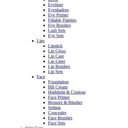
Eyeliner
Eyeshadow
Eye Primer
Fillable Palettes
Eye Brushes
Lash Sets
Eye Sets
Lips
Lipstick
Lip Gloss
Lip Care
Lip Liner
Lip Brushes
Lip Sets
Face
Foundation
BB Cream
Highlight & Contour
Face Primer
Bronzer & Blusher
Setting
Concealer
Face Brushes
Face Sets