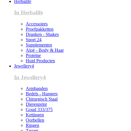
Herbalife
In Herbalife
Accessoires
Proefpakketten
Dranken - Shakes
Sport 24
Supplementen
Aloë - Body & Haar
Proteïne
Huid Producten
Jewellery4
In Jewellery4
Armbanden
Bedels - Hangers
Chirurgisch Staal
Dierenprint
Goud 333/375
Kettingen
Oorbellen
Ringen
Tassen