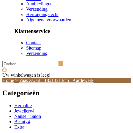
Aanbiedingen
Verzending
Herroepingsrecht
Algemene voorwaarden
Klantenservice
Contact
Sitemap
Verzending
Zoeken
Uw winkelwagen is leeg!
Home
>
Vaas Zwart - 18x13x13cm - Aardewerk
Categorieën
Herbalife
Jewellery4
Nails4 - Salon
Beauty4
Extra