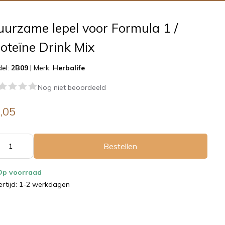
urzame lepel voor Formula 1 /
oteïne Drink Mix
el:
2B09
|
Merk:
Herbalife
Nog niet beoordeeld
,05
Bestellen
Op voorraad
ertijd: 1-2 werkdagen