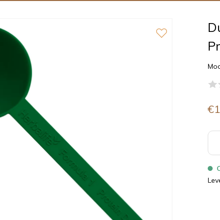
Du
Pr
Mod
€1
Lev