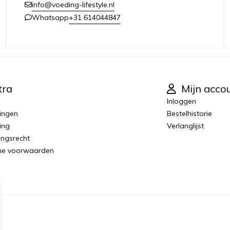
info@voeding-lifestyle.nl
+31 614044847
Whatsapp
tra
Mijn acco
Inloggen
ingen
Bestelhistorie
ing
Verlanglijst
ingsrecht
ne voorwaarden