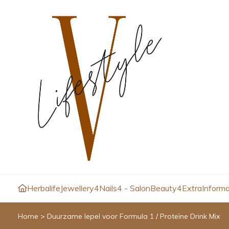
Herbalife
Jewellery4
Nails4 - Salon
Beauty4
Extra
Informa
Home
>
Duurzame lepel voor Formula 1 / Proteïne Drink Mix