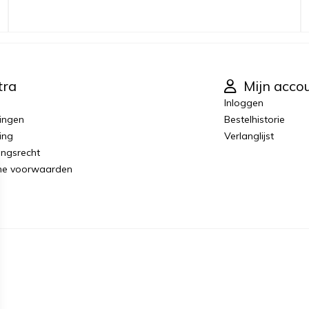
tra
Mijn acco
Inloggen
ingen
Bestelhistorie
ing
Verlanglijst
ingsrecht
ne voorwaarden