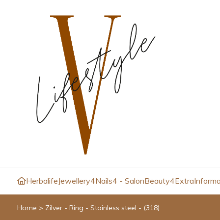
Herbalife
Jewellery4
Nails4 - Salon
Beauty4
Extra
Informa
Home
>
Zilver - Ring - Stainless steel - (318)