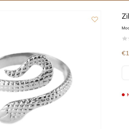
Zi
Mod
€1