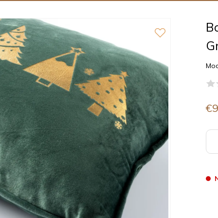
Bo
G
Mod
€9