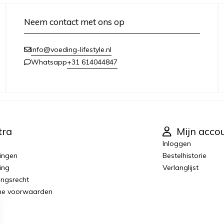
Neem contact met ons op
info@voeding-lifestyle.nl
+31 614044847
Whatsapp
tra
Mijn acco
Inloggen
ingen
Bestelhistorie
ing
Verlanglijst
ingsrecht
ne voorwaarden