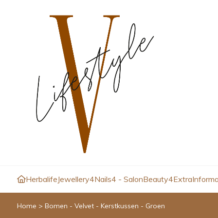
Herbalife
Jewellery4
Nails4 - Salon
Beauty4
Extra
Informa
Home
>
Bomen - Velvet - Kerstkussen - Groen