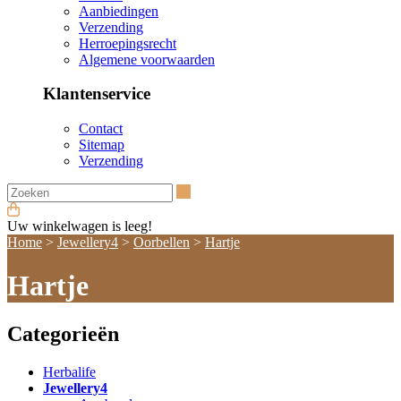
Aanbiedingen
Verzending
Herroepingsrecht
Algemene voorwaarden
Klantenservice
Contact
Sitemap
Verzending
Zoeken
Uw winkelwagen is leeg!
Home
>
Jewellery4
>
Oorbellen
>
Hartje
Hartje
Categorieën
Herbalife
Jewellery4