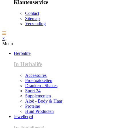
Klantenservice
Contact
Sitemap
Verzending
×
Menu
Herbalife
In Herbalife
Accessoires
Proefpakketten
Dranken - Shakes
Sport 24
Supplementen
Aloë - Body & Haar
Proteïne
Huid Producten
Jewellery4
In Jewellery4