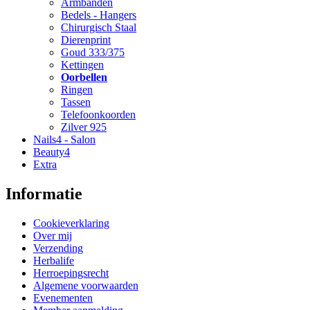
Armbanden
Bedels - Hangers
Chirurgisch Staal
Dierenprint
Goud 333/375
Kettingen
Oorbellen
Ringen
Tassen
Telefoonkoorden
Zilver 925
Nails4 - Salon
Beauty4
Extra
Informatie
Cookieverklaring
Over mij
Verzending
Herbalife
Herroepingsrecht
Algemene voorwaarden
Evenementen