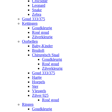
Crocodile
Leopard
Snake
Zebra
Goud 333/375
Kettingen
Goudkleurig
Rosé goud
Zilverkleurig
Oorbellen
Baby-Kinder
Bruiloft
Chirurgisch Staal
Goudkleurig
Rosé goud
Zilverkleurig
Goud 333/375
Hartje
Hoepels
Ster
Vleugels
Zilver 925
Rosé goud
Ringen
Goudkleurig