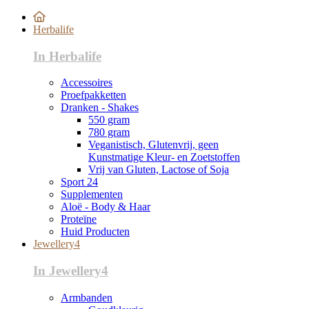
Herbalife
In Herbalife
Accessoires
Proefpakketten
Dranken - Shakes
550 gram
780 gram
Veganistisch, Glutenvrij, geen
Kunstmatige Kleur- en Zoetstoffen
Vrij van Gluten, Lactose of Soja
Sport 24
Supplementen
Aloë - Body & Haar
Proteïne
Huid Producten
Jewellery4
In Jewellery4
Armbanden