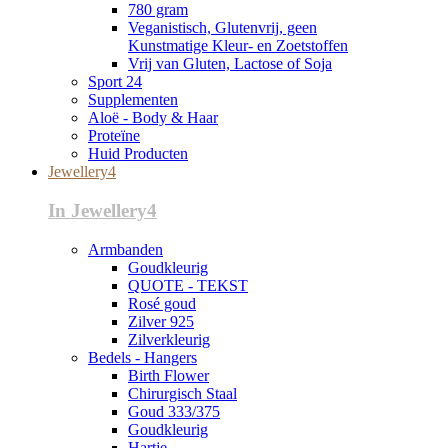
780 gram
Veganistisch, Glutenvrij, geen
Kunstmatige Kleur- en Zoetstoffen
Vrij van Gluten, Lactose of Soja
Sport 24
Supplementen
Aloë - Body & Haar
Proteïne
Huid Producten
Jewellery4
In Jewellery4
Armbanden
Goudkleurig
QUOTE - TEKST
Rosé goud
Zilver 925
Zilverkleurig
Bedels - Hangers
Birth Flower
Chirurgisch Staal
Goud 333/375
Goudkleurig
Hartje