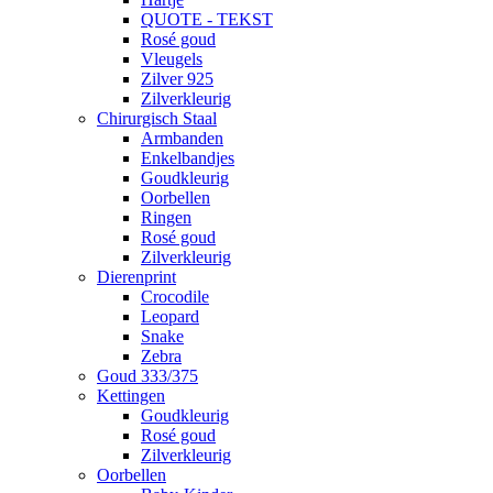
QUOTE - TEKST
Rosé goud
Vleugels
Zilver 925
Zilverkleurig
Chirurgisch Staal
Armbanden
Enkelbandjes
Goudkleurig
Oorbellen
Ringen
Rosé goud
Zilverkleurig
Dierenprint
Crocodile
Leopard
Snake
Zebra
Goud 333/375
Kettingen
Goudkleurig
Rosé goud
Zilverkleurig
Oorbellen