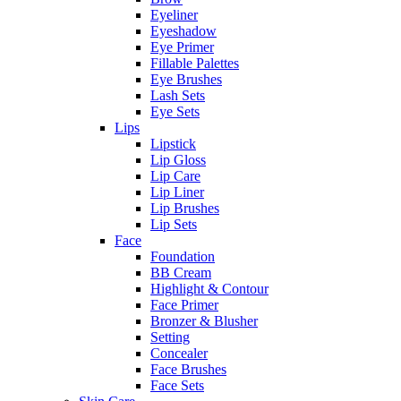
Eyeliner
Eyeshadow
Eye Primer
Fillable Palettes
Eye Brushes
Lash Sets
Eye Sets
Lips
Lipstick
Lip Gloss
Lip Care
Lip Liner
Lip Brushes
Lip Sets
Face
Foundation
BB Cream
Highlight & Contour
Face Primer
Bronzer & Blusher
Setting
Concealer
Face Brushes
Face Sets