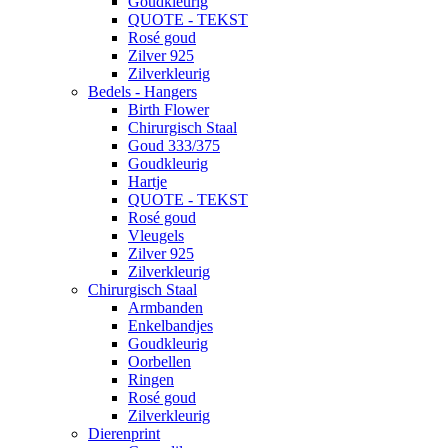
Goudkleurig
QUOTE - TEKST
Rosé goud
Zilver 925
Zilverkleurig
Bedels - Hangers
Birth Flower
Chirurgisch Staal
Goud 333/375
Goudkleurig
Hartje
QUOTE - TEKST
Rosé goud
Vleugels
Zilver 925
Zilverkleurig
Chirurgisch Staal
Armbanden
Enkelbandjes
Goudkleurig
Oorbellen
Ringen
Rosé goud
Zilverkleurig
Dierenprint