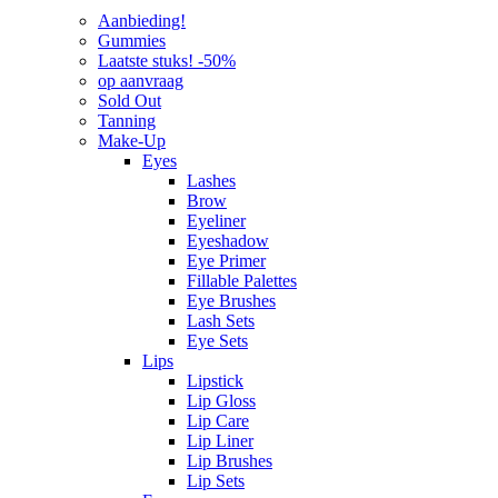
Aanbieding!
Gummies
Laatste stuks! -50%
op aanvraag
Sold Out
Tanning
Make-Up
Eyes
Lashes
Brow
Eyeliner
Eyeshadow
Eye Primer
Fillable Palettes
Eye Brushes
Lash Sets
Eye Sets
Lips
Lipstick
Lip Gloss
Lip Care
Lip Liner
Lip Brushes
Lip Sets