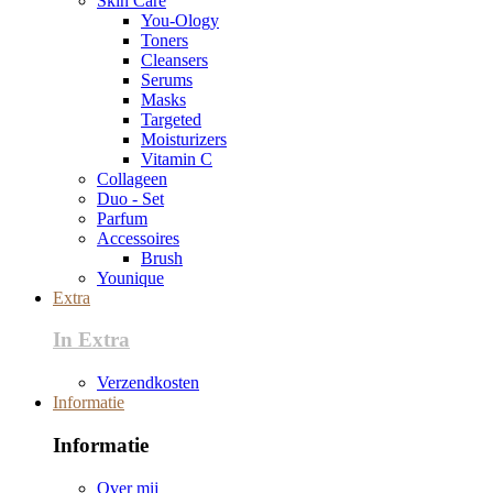
Skin Care
You-Ology
Toners
Cleansers
Serums
Masks
Targeted
Moisturizers
Vitamin C
Collageen
Duo - Set
Parfum
Accessoires
Brush
Younique
Extra
In Extra
Verzendkosten
Informatie
Informatie
Over mij