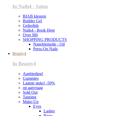
In Nails4 - Salon
BIAB kleuren
Builder Gel
Gelpolish
Nails4 - Book Here
Over Mij
SHOPPING PRODUCTS
Nagelriemolie - Oil
Press-On Nails
Beauty4
In Beauty4
Aanbieding!
Gummies
Laatste stuks! -50%
op aanvraag
Sold Out
Tanning
Make-Up
Eyes
Lashes
Brow