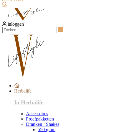
Zoeken
inloggen
Zoeken
Herbalife
In Herbalife
Accessoires
Proefpakketten
Dranken - Shakes
550 gram