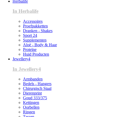
Herbalife
In Herbalife
Accessoires
Proefpakketten
Dranken - Shakes
Sport 24
Supplementen
Aloë - Body & Haar
Proteïne
Huid Producten
Jewellery4
In Jewellery4
Armbanden
Bedels - Hangers
Chirurgisch Staal
Dierenprint
Goud 333/375
Kettingen
Oorbellen
Ringen
Tassen