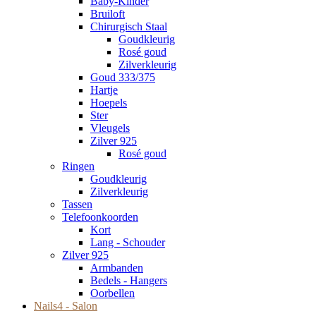
Baby-Kinder
Bruiloft
Chirurgisch Staal
Goudkleurig
Rosé goud
Zilverkleurig
Goud 333/375
Hartje
Hoepels
Ster
Vleugels
Zilver 925
Rosé goud
Ringen
Goudkleurig
Zilverkleurig
Tassen
Telefoonkoorden
Kort
Lang - Schouder
Zilver 925
Armbanden
Bedels - Hangers
Oorbellen
Nails4 - Salon