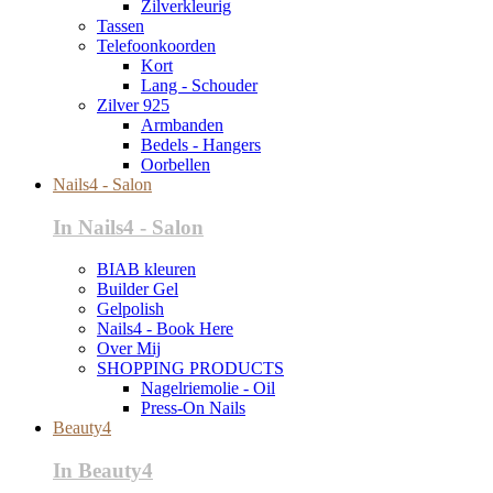
Zilverkleurig
Tassen
Telefoonkoorden
Kort
Lang - Schouder
Zilver 925
Armbanden
Bedels - Hangers
Oorbellen
Nails4 - Salon
In Nails4 - Salon
BIAB kleuren
Builder Gel
Gelpolish
Nails4 - Book Here
Over Mij
SHOPPING PRODUCTS
Nagelriemolie - Oil
Press-On Nails
Beauty4
In Beauty4