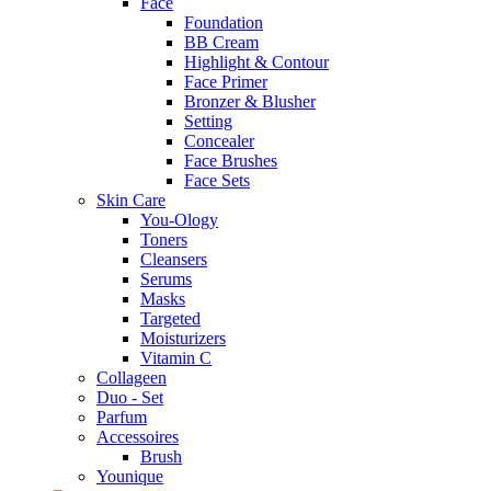
Face
Foundation
BB Cream
Highlight & Contour
Face Primer
Bronzer & Blusher
Setting
Concealer
Face Brushes
Face Sets
Skin Care
You-Ology
Toners
Cleansers
Serums
Masks
Targeted
Moisturizers
Vitamin C
Collageen
Duo - Set
Parfum
Accessoires
Brush
Younique