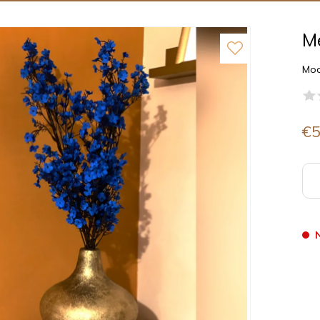
M
Mod
€5