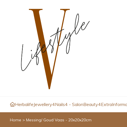
Herbalife
Jewellery4
Nails4 - Salon
Beauty4
Extra
Informa
Home
>
Messing/ Goud Vaas - 20x20x20cm