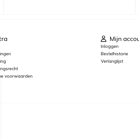
tra
Mijn acco
Inloggen
ingen
Bestelhistorie
ing
Verlanglijst
ingsrecht
ne voorwaarden