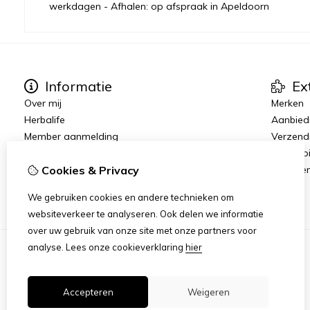
werkdagen - Afhalen: op afspraak in Apeldoorn
Informatie
Ex
Over mij
Merken
Herbalife
Aanbied
Member aanmelding
Verzend
Runs
Herroep
Join The Team
Algeme
Cookies & Privacy
Vacatures
We gebruiken cookies en andere technieken om
websiteverkeer te analyseren. Ook delen we informatie
over uw gebruik van onze site met onze partners voor
analyse.
Lees onze cookieverklaring
hier
Accepteren
Weigeren