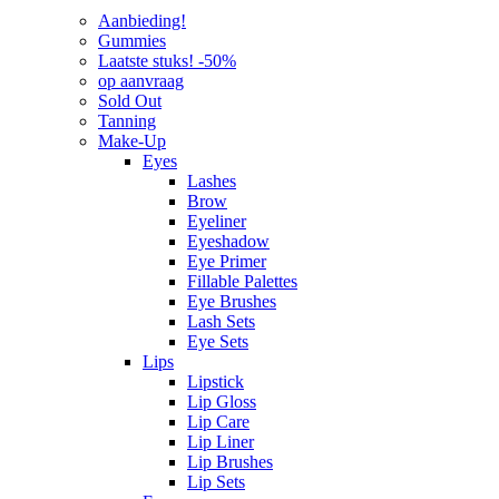
Aanbieding!
Gummies
Laatste stuks! -50%
op aanvraag
Sold Out
Tanning
Make-Up
Eyes
Lashes
Brow
Eyeliner
Eyeshadow
Eye Primer
Fillable Palettes
Eye Brushes
Lash Sets
Eye Sets
Lips
Lipstick
Lip Gloss
Lip Care
Lip Liner
Lip Brushes
Lip Sets