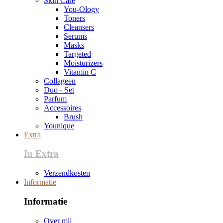
Skin Care
You-Ology
Toners
Cleansers
Serums
Masks
Targeted
Moisturizers
Vitamin C
Collageen
Duo - Set
Parfum
Accessoires
Brush
Younique
Extra
In Extra
Verzendkosten
Informatie
Informatie
Over mij