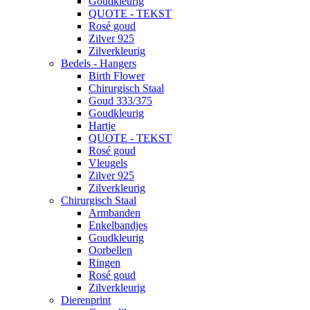
Goudkleurig
QUOTE - TEKST
Rosé goud
Zilver 925
Zilverkleurig
Bedels - Hangers
Birth Flower
Chirurgisch Staal
Goud 333/375
Goudkleurig
Hartje
QUOTE - TEKST
Rosé goud
Vleugels
Zilver 925
Zilverkleurig
Chirurgisch Staal
Armbanden
Enkelbandjes
Goudkleurig
Oorbellen
Ringen
Rosé goud
Zilverkleurig
Dierenprint