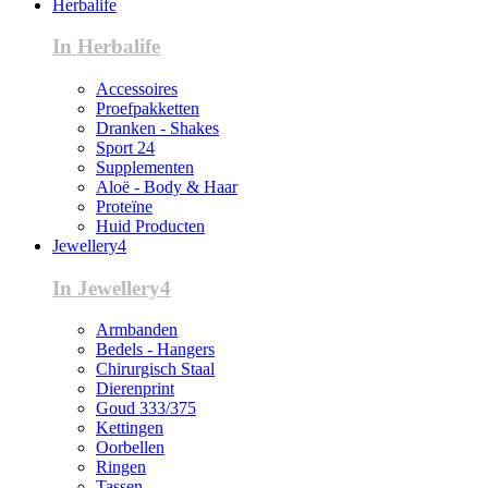
Herbalife
In Herbalife
Accessoires
Proefpakketten
Dranken - Shakes
Sport 24
Supplementen
Aloë - Body & Haar
Proteïne
Huid Producten
Jewellery4
In Jewellery4
Armbanden
Bedels - Hangers
Chirurgisch Staal
Dierenprint
Goud 333/375
Kettingen
Oorbellen
Ringen
Tassen