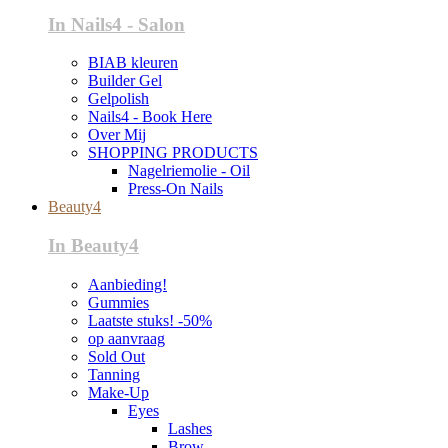
In Nails4 - Salon
BIAB kleuren
Builder Gel
Gelpolish
Nails4 - Book Here
Over Mij
SHOPPING PRODUCTS
Nagelriemolie - Oil
Press-On Nails
Beauty4
In Beauty4
Aanbieding!
Gummies
Laatste stuks! -50%
op aanvraag
Sold Out
Tanning
Make-Up
Eyes
Lashes
Brow