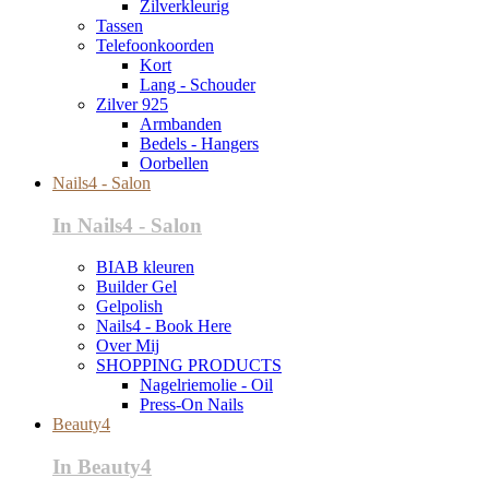
Zilverkleurig
Tassen
Telefoonkoorden
Kort
Lang - Schouder
Zilver 925
Armbanden
Bedels - Hangers
Oorbellen
Nails4 - Salon
In Nails4 - Salon
BIAB kleuren
Builder Gel
Gelpolish
Nails4 - Book Here
Over Mij
SHOPPING PRODUCTS
Nagelriemolie - Oil
Press-On Nails
Beauty4
In Beauty4