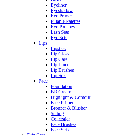
Eyeliner
Eyeshadow
Eye Primer
Fillable Palettes
Eye Brushes
Lash Sets
Eye Sets
Lips
Lipstick
Lip Gloss
Lip Care
Lip Liner
Lip Brushes
Lip Sets
Face
Foundation
BB Cream
Highlight & Contour
Face Primer
Bronzer & Blusher
Setting
Concealer
Face Brushes
Face Sets