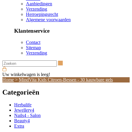
Aanbiedingen
Verzending
Herroepingsrecht
Algemene voorwaarden
Klantenservice
Contact
Sitemap
Verzending
Zoeken
Uw winkelwagen is leeg!
Home
>
MindVita Kids Citroen-Bessen - 30 kauwbare gels
Categorieën
Herbalife
Jewellery4
Nails4 - Salon
Beauty4
Extra