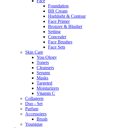
Face
Foundation
BB Cream
Highlight & Contour
Face Primer
Bronzer & Blusher
Setting
Concealer
Face Brushes
Face Sets
Skin Care
You-Ology
Toners
Cleansers
Serums
Masks
Targeted
Moisturizers
Vitamin C
Collageen
Duo - Set
Parfum
Accessoires
Brush
Younique