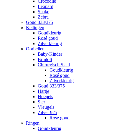
Crocodile
Leopard
Snake
Zebra
Goud 333/375
Kettingen
Goudkleurig
Rosé goud
Zilverkleurig
Oorbellen
Baby-Kinder
Bruiloft
Chirurgisch Staal
Goudkleurig
Rosé goud
Zilverkleurig
Goud 333/375
Hartje
Hoepels
Ster
Vleugels
Zilver 925
Rosé goud
Ringen
Goudkleurig