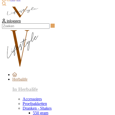
Zoeken
inloggen
Zoeken
Herbalife
In Herbalife
Accessoires
Proefpakketten
Dranken - Shakes
550 gram