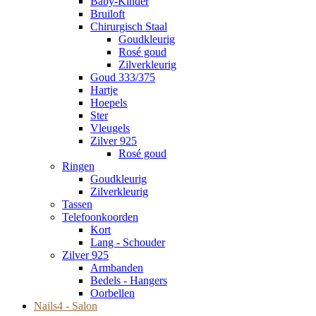
Baby-Kinder
Bruiloft
Chirurgisch Staal
Goudkleurig
Rosé goud
Zilverkleurig
Goud 333/375
Hartje
Hoepels
Ster
Vleugels
Zilver 925
Rosé goud
Ringen
Goudkleurig
Zilverkleurig
Tassen
Telefoonkoorden
Kort
Lang - Schouder
Zilver 925
Armbanden
Bedels - Hangers
Oorbellen
Nails4 - Salon