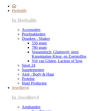
Herbalife
In Herbalife
Accessoires
Proefpakketten
Dranken - Shakes
550 gram
780 gram
Veganistisch, Glutenvrij, geen
Kunstmatige Kleur- en Zoetstoffen
Vrij van Gluten, Lactose of Soja
Sport 24
Supplementen
Aloë - Body & Haar
Proteïne
Huid Producten
Jewellery4
In Jewellery4
Armbanden