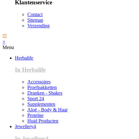
Klantenservice
Contact
Sitemap
Verzending
×
Menu
Herbalife
In Herbalife
Accessoires
Proefpakketten
Dranken - Shakes
Sport 24
Supplementen
Aloë - Body & Haar
Proteïne
Huid Producten
Jewellery4
In Jewellery4