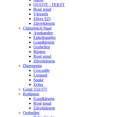
QUOTE - TEKST
Rosé goud
Vleugels
Zilver 925
Zilverkleurig
Chirurgisch Staal
Armbanden
Enkelbandjes
Goudkleurig
Oorbellen
Ringen
Rosé goud
Zilverkleurig
Dierenprint
Crocodile
Leopard
Snake
Zebra
Goud 333/375
Kettingen
Goudkleurig
Rosé goud
Zilverkleurig
Oorbellen