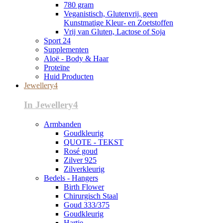
780 gram
Veganistisch, Glutenvrij, geen
Kunstmatige Kleur- en Zoetstoffen
Vrij van Gluten, Lactose of Soja
Sport 24
Supplementen
Aloë - Body & Haar
Proteïne
Huid Producten
Jewellery4
In Jewellery4
Armbanden
Goudkleurig
QUOTE - TEKST
Rosé goud
Zilver 925
Zilverkleurig
Bedels - Hangers
Birth Flower
Chirurgisch Staal
Goud 333/375
Goudkleurig
Hartje