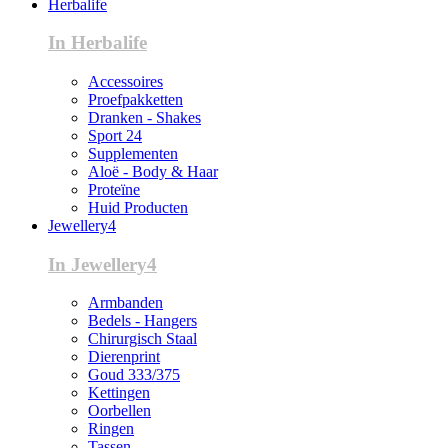
Herbalife
In Herbalife
Accessoires
Proefpakketten
Dranken - Shakes
Sport 24
Supplementen
Aloë - Body & Haar
Proteïne
Huid Producten
Jewellery4
In Jewellery4
Armbanden
Bedels - Hangers
Chirurgisch Staal
Dierenprint
Goud 333/375
Kettingen
Oorbellen
Ringen
Tassen