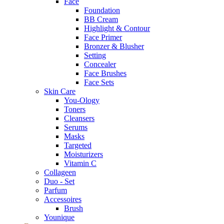
Face
Foundation
BB Cream
Highlight & Contour
Face Primer
Bronzer & Blusher
Setting
Concealer
Face Brushes
Face Sets
Skin Care
You-Ology
Toners
Cleansers
Serums
Masks
Targeted
Moisturizers
Vitamin C
Collageen
Duo - Set
Parfum
Accessoires
Brush
Younique