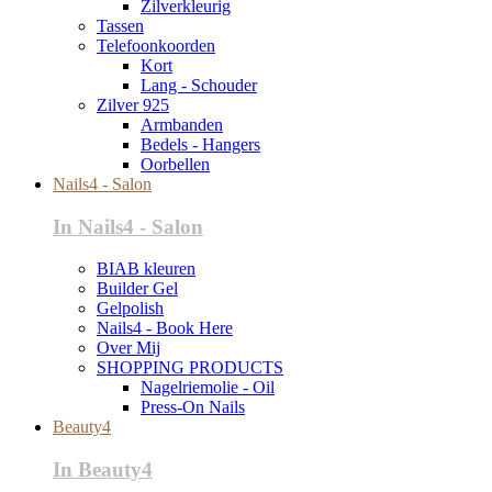
Zilverkleurig
Tassen
Telefoonkoorden
Kort
Lang - Schouder
Zilver 925
Armbanden
Bedels - Hangers
Oorbellen
Nails4 - Salon
In Nails4 - Salon
BIAB kleuren
Builder Gel
Gelpolish
Nails4 - Book Here
Over Mij
SHOPPING PRODUCTS
Nagelriemolie - Oil
Press-On Nails
Beauty4
In Beauty4