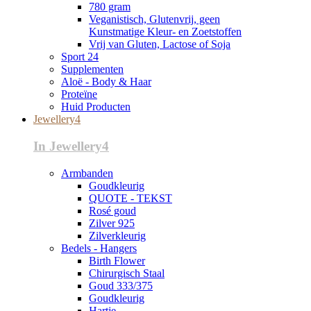
780 gram
Veganistisch, Glutenvrij, geen
Kunstmatige Kleur- en Zoetstoffen
Vrij van Gluten, Lactose of Soja
Sport 24
Supplementen
Aloë - Body & Haar
Proteïne
Huid Producten
Jewellery4
In Jewellery4
Armbanden
Goudkleurig
QUOTE - TEKST
Rosé goud
Zilver 925
Zilverkleurig
Bedels - Hangers
Birth Flower
Chirurgisch Staal
Goud 333/375
Goudkleurig
Hartje