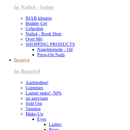
In Nails4 - Salon
BIAB kleuren
Builder Gel
Gelpolish
Nails4 - Book Here
Over Mij
SHOPPING PRODUCTS
Nagelriemolie - Oil
Press-On Nails
Beauty4
In Beauty4
Aanbieding!
Gummies
Laatste stuks! -50%
op aanvraag
Sold Out
Tanning
Make-Up
Eyes
Lashes
Brow