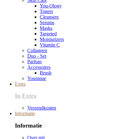
Skin Care
You-Ology
Toners
Cleansers
Serums
Masks
Targeted
Moisturizers
Vitamin C
Collageen
Duo - Set
Parfum
Accessoires
Brush
Younique
Extra
In Extra
Verzendkosten
Informatie
Informatie
Over mij