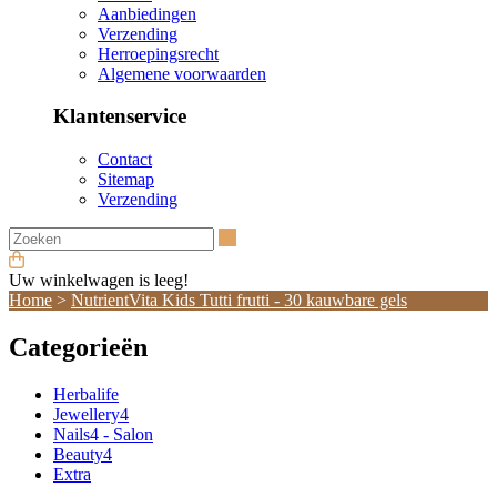
Aanbiedingen
Verzending
Herroepingsrecht
Algemene voorwaarden
Klantenservice
Contact
Sitemap
Verzending
Zoeken
Uw winkelwagen is leeg!
Home
>
NutrientVita Kids Tutti frutti - 30 kauwbare gels
Categorieën
Herbalife
Jewellery4
Nails4 - Salon
Beauty4
Extra