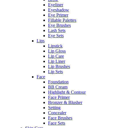
Eyeliner
Eyeshadow
Eye Primer
Fillable Palettes
Eye Brushes
Lash Sets
Eye Sets
Lips
Lipstick
Lip Gloss
Lip Care
Lip Liner
Lip Brushes
Lip Sets
Face
Foundation
BB Cream
Highlight & Contour
Face Primer
Bronzer & Blusher
Setting
Concealer
Face Brushes
Face Sets