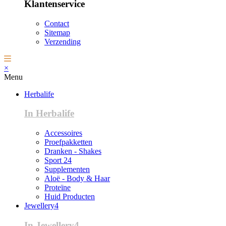
Klantenservice
Contact
Sitemap
Verzending
×
Menu
Herbalife
In Herbalife
Accessoires
Proefpakketten
Dranken - Shakes
Sport 24
Supplementen
Aloë - Body & Haar
Proteïne
Huid Producten
Jewellery4
In Jewellery4