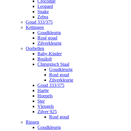
Crocodile
Leopard
Snake
Zebra
Goud 333/375
Kettingen
Goudkleurig
Rosé goud
Zilverkleurig
Oorbellen
Baby-Kinder
Bruiloft
Chirurgisch Staal
Goudkleurig
Rosé goud
Zilverkleurig
Goud 333/375
Hartje
Hoepels
Ster
Vleugels
Zilver 925
Rosé goud
Ringen
Goudkleurig