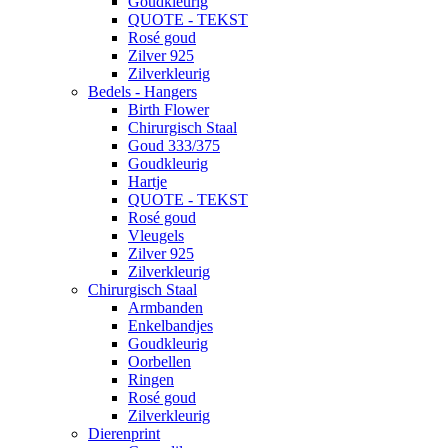
Goudkleurig
QUOTE - TEKST
Rosé goud
Zilver 925
Zilverkleurig
Bedels - Hangers
Birth Flower
Chirurgisch Staal
Goud 333/375
Goudkleurig
Hartje
QUOTE - TEKST
Rosé goud
Vleugels
Zilver 925
Zilverkleurig
Chirurgisch Staal
Armbanden
Enkelbandjes
Goudkleurig
Oorbellen
Ringen
Rosé goud
Zilverkleurig
Dierenprint