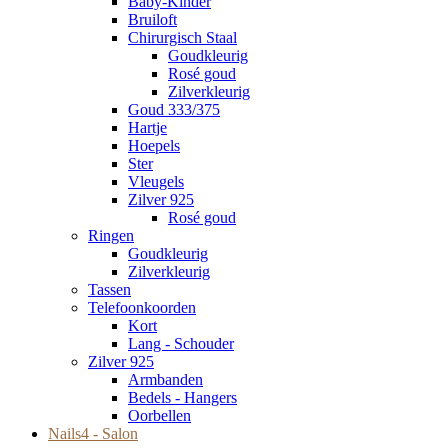
Baby-Kinder
Bruiloft
Chirurgisch Staal
Goudkleurig
Rosé goud
Zilverkleurig
Goud 333/375
Hartje
Hoepels
Ster
Vleugels
Zilver 925
Rosé goud
Ringen
Goudkleurig
Zilverkleurig
Tassen
Telefoonkoorden
Kort
Lang - Schouder
Zilver 925
Armbanden
Bedels - Hangers
Oorbellen
Nails4 - Salon