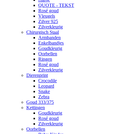
QUOTE - TEKST
Rosé goud
Vleugels
Zilver 925
Zilverkleurig
Chirurgisch Staal
Armbanden
Enkelbandjes
Goudkleurig
Oorbellen
Ringen
Rosé goud
Zilverkleurig
Dierenprint
Crocodile
Leopard
Snake
Zebra
Goud 333/375
Kettingen
Goudkleurig
Rosé goud
Zilverkleurig
Oorbellen