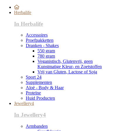
Herbalife
In Herbalife
Accessoires
Proefpakketten
Dranken - Shakes
550 gram
780 gram
Veganistisch, Glutenvrij, geen
Kunstmatige Kleur- en Zoetstoffen
Vrij van Gluten, Lactose of Soja
Sport 24
Supplementen
Aloë - Body & Haar
Proteïne
Huid Producten
Jewellery4
In Jewellery4
Armbanden