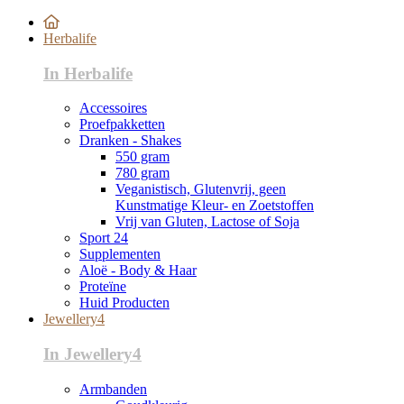
Herbalife
In Herbalife
Accessoires
Proefpakketten
Dranken - Shakes
550 gram
780 gram
Veganistisch, Glutenvrij, geen
Kunstmatige Kleur- en Zoetstoffen
Vrij van Gluten, Lactose of Soja
Sport 24
Supplementen
Aloë - Body & Haar
Proteïne
Huid Producten
Jewellery4
In Jewellery4
Armbanden