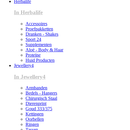
Herbalife
In Herbalife
Accessoires
Proefpakketten
Dranken - Shakes
Sport 24
Supplementen
Aloë - Body & Haar
Proteïne
Huid Producten
Jewellery4
In Jewellery4
Armbanden
Bedels - Hangers
Chirurgisch Staal
Dierenprint
Goud 333/375
Kettingen
Oorbellen
Ringen
Tassen