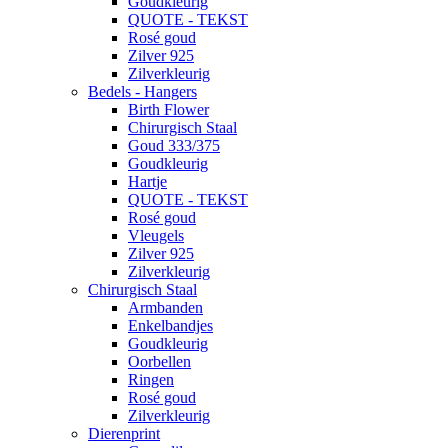
Goudkleurig
QUOTE - TEKST
Rosé goud
Zilver 925
Zilverkleurig
Bedels - Hangers
Birth Flower
Chirurgisch Staal
Goud 333/375
Goudkleurig
Hartje
QUOTE - TEKST
Rosé goud
Vleugels
Zilver 925
Zilverkleurig
Chirurgisch Staal
Armbanden
Enkelbandjes
Goudkleurig
Oorbellen
Ringen
Rosé goud
Zilverkleurig
Dierenprint