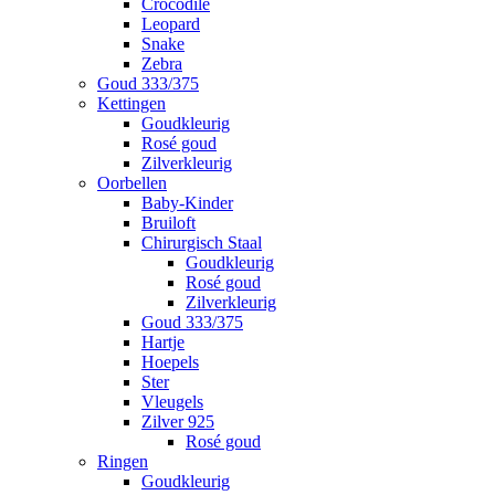
Crocodile
Leopard
Snake
Zebra
Goud 333/375
Kettingen
Goudkleurig
Rosé goud
Zilverkleurig
Oorbellen
Baby-Kinder
Bruiloft
Chirurgisch Staal
Goudkleurig
Rosé goud
Zilverkleurig
Goud 333/375
Hartje
Hoepels
Ster
Vleugels
Zilver 925
Rosé goud
Ringen
Goudkleurig