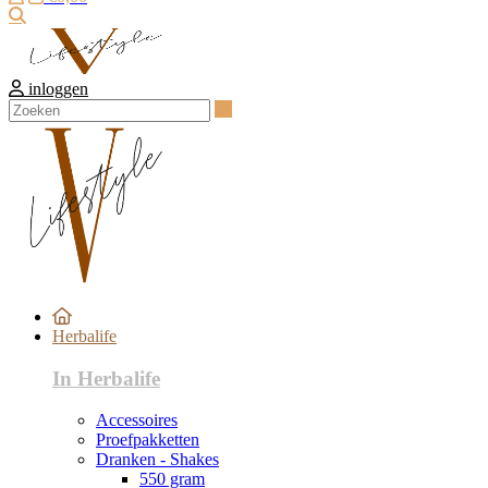
Zoeken
inloggen
Zoeken
Herbalife
In Herbalife
Accessoires
Proefpakketten
Dranken - Shakes
550 gram