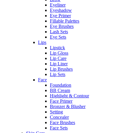
Eyeliner
Eyeshadow
Eye Primer
Fillable Palettes
Eye Brushes
Lash Sets
Eye Sets
Lips
Lipstick
Lip Gloss
Lip Care
Lip Liner
Lip Brushes
Lip Sets
Face
Foundation
BB Cream
Highlight & Contour
Face Primer
Bronzer & Blusher
Setting
Concealer
Face Brushes
Face Sets