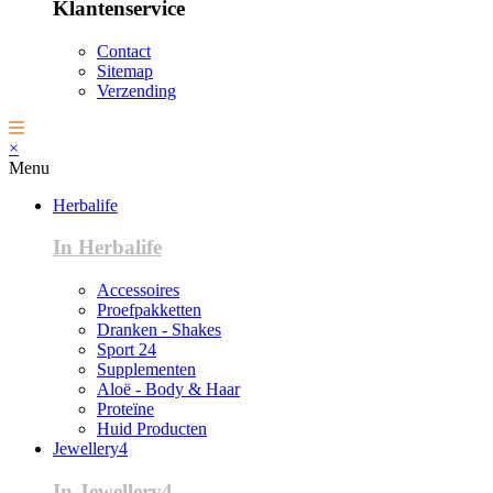
Klantenservice
Contact
Sitemap
Verzending
×
Menu
Herbalife
In Herbalife
Accessoires
Proefpakketten
Dranken - Shakes
Sport 24
Supplementen
Aloë - Body & Haar
Proteïne
Huid Producten
Jewellery4
In Jewellery4