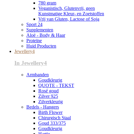
780 gram
Veganistisch, Glutenvrij, geen
Kunstmatige Kleur- en Zoetstoffen
Vrij van Gluten, Lactose of Soja
Sport 24
Supplementen
Aloë - Body & Haar
Proteïne
Huid Producten
Jewellery4
In Jewellery4
Armbanden
Goudkleurig
QUOTE - TEKST
Rosé goud
Zilver 925
Zilverkleurig
Bedels - Hangers
Birth Flower
Chirurgisch Staal
Goud 333/375
Goudkleurig
Hartje