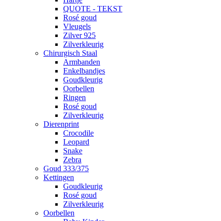
QUOTE - TEKST
Rosé goud
Vleugels
Zilver 925
Zilverkleurig
Chirurgisch Staal
Armbanden
Enkelbandjes
Goudkleurig
Oorbellen
Ringen
Rosé goud
Zilverkleurig
Dierenprint
Crocodile
Leopard
Snake
Zebra
Goud 333/375
Kettingen
Goudkleurig
Rosé goud
Zilverkleurig
Oorbellen