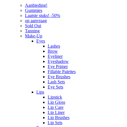
Aanbieding!
Gummies
Laatste stuks! -50%
op aanvraag
Sold Out
Tanning
Make-Up
Eyes
Lashes
Brow
Eyeliner
Eyeshadow
Eye Primer
Fillable Palettes
Eye Brushes
Lash Sets
Eye Sets
Lips
Lipstick
Lip Gloss
Lip Care
Lip Liner
Lip Brushes
Lip Sets