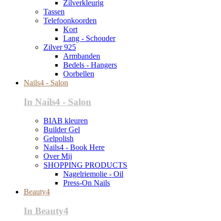
Zilverkleurig
Tassen
Telefoonkoorden
Kort
Lang - Schouder
Zilver 925
Armbanden
Bedels - Hangers
Oorbellen
Nails4 - Salon
In Nails4 - Salon
BIAB kleuren
Builder Gel
Gelpolish
Nails4 - Book Here
Over Mij
SHOPPING PRODUCTS
Nagelriemolie - Oil
Press-On Nails
Beauty4
In Beauty4