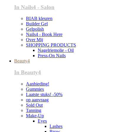
In Nails4 - Salon
BIAB kleuren
Builder Gel
Gelpolish
Nails4 - Book Here
Over Mij
SHOPPING PRODUCTS
Nagelriemolie - Oil
Press-On Nails
Beauty4
In Beauty4
Aanbieding!
Gummies
Laatste stuks! -50%
op aanvraag
Sold Out
Tanning
Make-Up
Eyes
Lashes
Brow