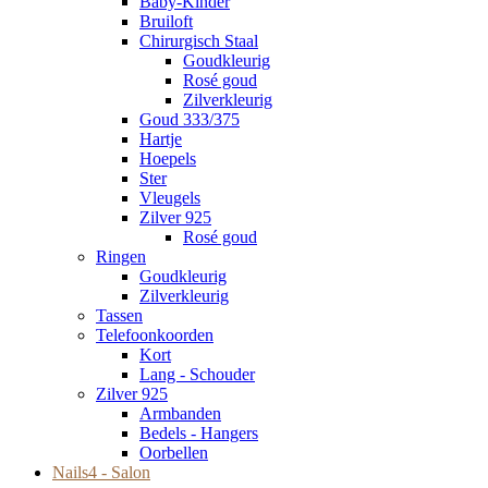
Baby-Kinder
Bruiloft
Chirurgisch Staal
Goudkleurig
Rosé goud
Zilverkleurig
Goud 333/375
Hartje
Hoepels
Ster
Vleugels
Zilver 925
Rosé goud
Ringen
Goudkleurig
Zilverkleurig
Tassen
Telefoonkoorden
Kort
Lang - Schouder
Zilver 925
Armbanden
Bedels - Hangers
Oorbellen
Nails4 - Salon