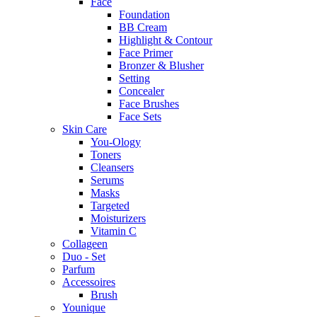
Face
Foundation
BB Cream
Highlight & Contour
Face Primer
Bronzer & Blusher
Setting
Concealer
Face Brushes
Face Sets
Skin Care
You-Ology
Toners
Cleansers
Serums
Masks
Targeted
Moisturizers
Vitamin C
Collageen
Duo - Set
Parfum
Accessoires
Brush
Younique