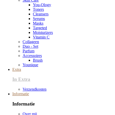
Skin Care
You-Ology
Toners
Cleansers
Serums
Masks
Targeted
Moisturizers
Vitamin C
Collageen
Duo - Set
Parfum
Accessoires
Brush
Younique
Extra
In Extra
Verzendkosten
Informatie
Informatie
Over mij