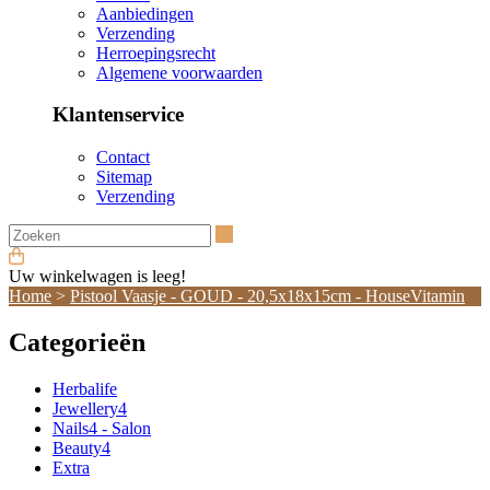
Aanbiedingen
Verzending
Herroepingsrecht
Algemene voorwaarden
Klantenservice
Contact
Sitemap
Verzending
Zoeken
Uw winkelwagen is leeg!
Home
>
Pistool Vaasje - GOUD - 20,5x18x15cm - HouseVitamin
Categorieën
Herbalife
Jewellery4
Nails4 - Salon
Beauty4
Extra