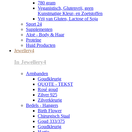
780 gram
Veganistisch, Glutenvrij, geen
Kunstmatige Kleur- en Zoetstoffen
Vrij van Gluten, Lactose of Soja
Sport 24
Supplementen
Aloë - Body & Haar
Proteïne
Huid Producten
Jewellery4
In Jewellery4
Armbanden
Goudkleurig
QUOTE - TEKST
Rosé goud
Zilver 925
Zilverkleurig
Bedels - Hangers
Birth Flower
Chirurgisch Staal
Goud 333/375
Goudkleurig
Hartje