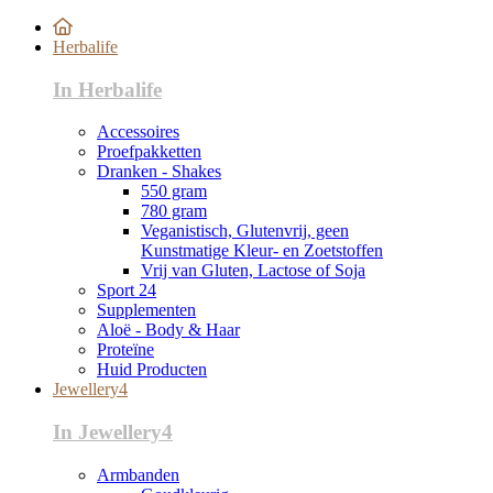
Herbalife
In Herbalife
Accessoires
Proefpakketten
Dranken - Shakes
550 gram
780 gram
Veganistisch, Glutenvrij, geen
Kunstmatige Kleur- en Zoetstoffen
Vrij van Gluten, Lactose of Soja
Sport 24
Supplementen
Aloë - Body & Haar
Proteïne
Huid Producten
Jewellery4
In Jewellery4
Armbanden