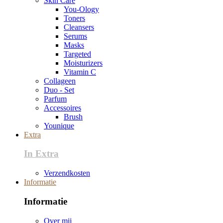
Skin Care
You-Ology
Toners
Cleansers
Serums
Masks
Targeted
Moisturizers
Vitamin C
Collageen
Duo - Set
Parfum
Accessoires
Brush
Younique
Extra
In Extra
Verzendkosten
Informatie
Informatie
Over mij