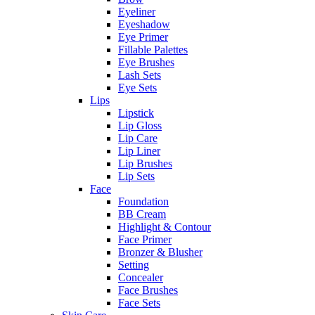
Eyeliner
Eyeshadow
Eye Primer
Fillable Palettes
Eye Brushes
Lash Sets
Eye Sets
Lips
Lipstick
Lip Gloss
Lip Care
Lip Liner
Lip Brushes
Lip Sets
Face
Foundation
BB Cream
Highlight & Contour
Face Primer
Bronzer & Blusher
Setting
Concealer
Face Brushes
Face Sets