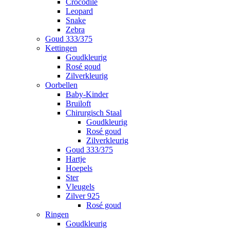
Crocodile
Leopard
Snake
Zebra
Goud 333/375
Kettingen
Goudkleurig
Rosé goud
Zilverkleurig
Oorbellen
Baby-Kinder
Bruiloft
Chirurgisch Staal
Goudkleurig
Rosé goud
Zilverkleurig
Goud 333/375
Hartje
Hoepels
Ster
Vleugels
Zilver 925
Rosé goud
Ringen
Goudkleurig