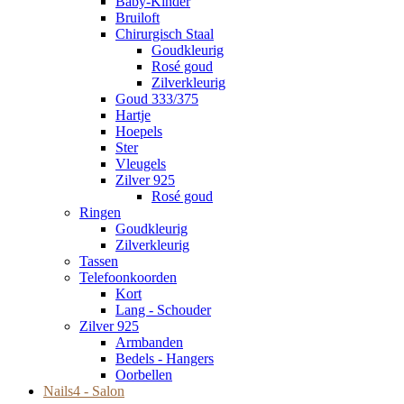
Baby-Kinder
Bruiloft
Chirurgisch Staal
Goudkleurig
Rosé goud
Zilverkleurig
Goud 333/375
Hartje
Hoepels
Ster
Vleugels
Zilver 925
Rosé goud
Ringen
Goudkleurig
Zilverkleurig
Tassen
Telefoonkoorden
Kort
Lang - Schouder
Zilver 925
Armbanden
Bedels - Hangers
Oorbellen
Nails4 - Salon