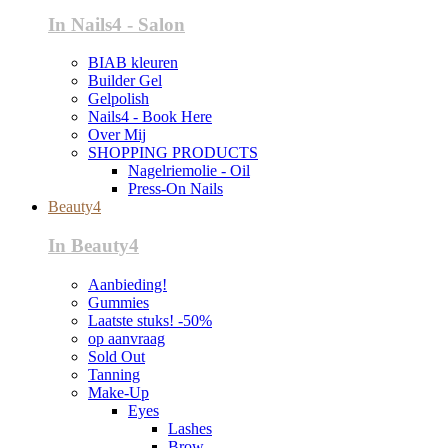
In Nails4 - Salon
BIAB kleuren
Builder Gel
Gelpolish
Nails4 - Book Here
Over Mij
SHOPPING PRODUCTS
Nagelriemolie - Oil
Press-On Nails
Beauty4
In Beauty4
Aanbieding!
Gummies
Laatste stuks! -50%
op aanvraag
Sold Out
Tanning
Make-Up
Eyes
Lashes
Brow