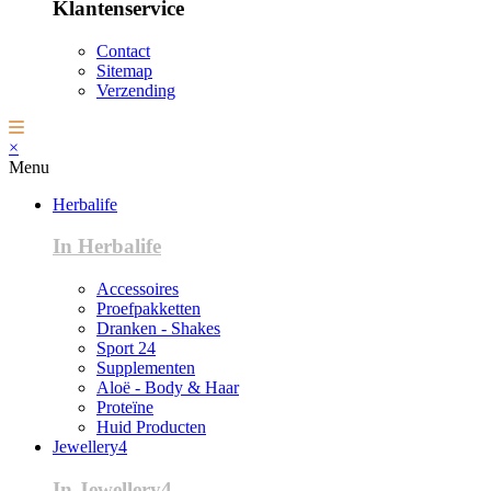
Klantenservice
Contact
Sitemap
Verzending
×
Menu
Herbalife
In Herbalife
Accessoires
Proefpakketten
Dranken - Shakes
Sport 24
Supplementen
Aloë - Body & Haar
Proteïne
Huid Producten
Jewellery4
In Jewellery4