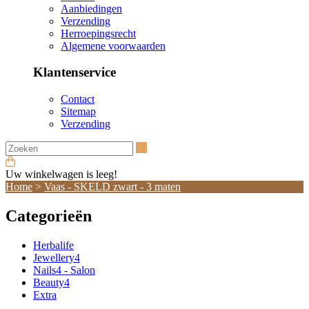
Aanbiedingen
Verzending
Herroepingsrecht
Algemene voorwaarden
Klantenservice
Contact
Sitemap
Verzending
Zoeken
Uw winkelwagen is leeg!
Home
>
Vaas - SKELD zwart - 3 maten
Categorieën
Herbalife
Jewellery4
Nails4 - Salon
Beauty4
Extra