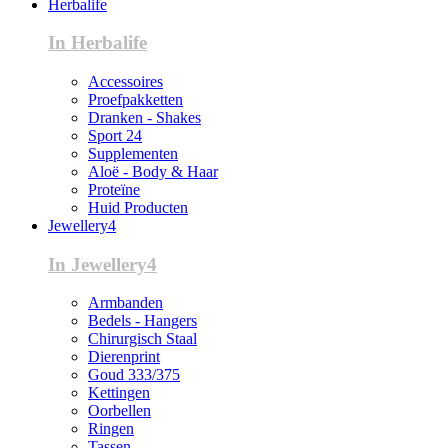
Herbalife
In Herbalife
Accessoires
Proefpakketten
Dranken - Shakes
Sport 24
Supplementen
Aloë - Body & Haar
Proteïne
Huid Producten
Jewellery4
In Jewellery4
Armbanden
Bedels - Hangers
Chirurgisch Staal
Dierenprint
Goud 333/375
Kettingen
Oorbellen
Ringen
Tassen