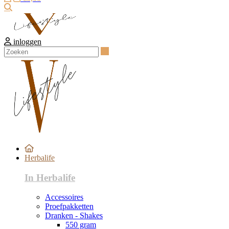
Zoeken
inloggen
Zoeken
Herbalife
In Herbalife
Accessoires
Proefpakketten
Dranken - Shakes
550 gram