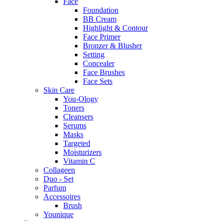
Face
Foundation
BB Cream
Highlight & Contour
Face Primer
Bronzer & Blusher
Setting
Concealer
Face Brushes
Face Sets
Skin Care
You-Ology
Toners
Cleansers
Serums
Masks
Targeted
Moisturizers
Vitamin C
Collageen
Duo - Set
Parfum
Accessoires
Brush
Younique