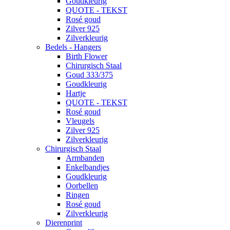
Goudkleurig
QUOTE - TEKST
Rosé goud
Zilver 925
Zilverkleurig
Bedels - Hangers
Birth Flower
Chirurgisch Staal
Goud 333/375
Goudkleurig
Hartje
QUOTE - TEKST
Rosé goud
Vleugels
Zilver 925
Zilverkleurig
Chirurgisch Staal
Armbanden
Enkelbandjes
Goudkleurig
Oorbellen
Ringen
Rosé goud
Zilverkleurig
Dierenprint