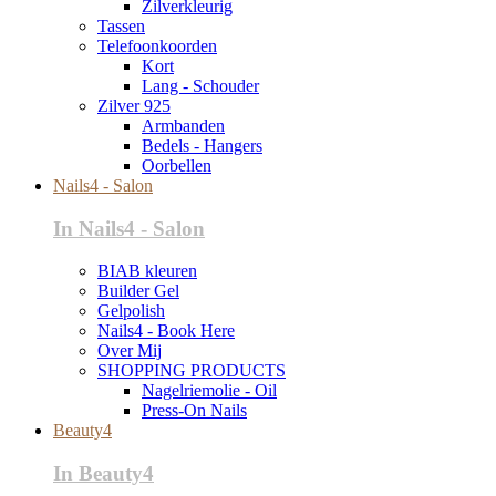
Zilverkleurig
Tassen
Telefoonkoorden
Kort
Lang - Schouder
Zilver 925
Armbanden
Bedels - Hangers
Oorbellen
Nails4 - Salon
In Nails4 - Salon
BIAB kleuren
Builder Gel
Gelpolish
Nails4 - Book Here
Over Mij
SHOPPING PRODUCTS
Nagelriemolie - Oil
Press-On Nails
Beauty4
In Beauty4