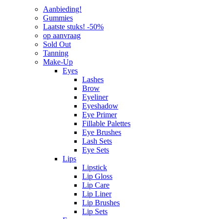
Aanbieding!
Gummies
Laatste stuks! -50%
op aanvraag
Sold Out
Tanning
Make-Up
Eyes
Lashes
Brow
Eyeliner
Eyeshadow
Eye Primer
Fillable Palettes
Eye Brushes
Lash Sets
Eye Sets
Lips
Lipstick
Lip Gloss
Lip Care
Lip Liner
Lip Brushes
Lip Sets