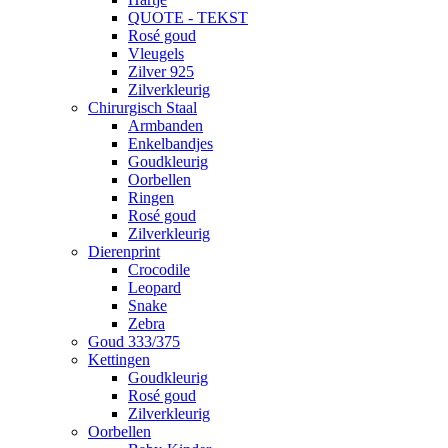
QUOTE - TEKST
Rosé goud
Vleugels
Zilver 925
Zilverkleurig
Chirurgisch Staal
Armbanden
Enkelbandjes
Goudkleurig
Oorbellen
Ringen
Rosé goud
Zilverkleurig
Dierenprint
Crocodile
Leopard
Snake
Zebra
Goud 333/375
Kettingen
Goudkleurig
Rosé goud
Zilverkleurig
Oorbellen