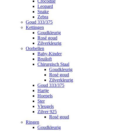
Crocodile
Leopard
Snake
Zebra
Goud 333/375
Kettingen
Goudkleurig
Rosé goud
Zilverkleurig
Oorbellen
Baby-Kinder
Bruiloft
Chirurgisch Staal
Goudkleurig
Rosé goud
Zilverkleurig
Goud 333/375
Hartje
Hoepels
Ster
Vleugels
Zilver 925
Rosé goud
Ringen
Goudkleurig