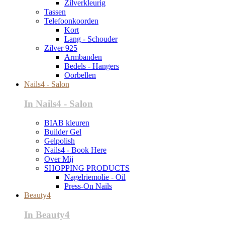
Zilverkleurig
Tassen
Telefoonkoorden
Kort
Lang - Schouder
Zilver 925
Armbanden
Bedels - Hangers
Oorbellen
Nails4 - Salon
In Nails4 - Salon
BIAB kleuren
Builder Gel
Gelpolish
Nails4 - Book Here
Over Mij
SHOPPING PRODUCTS
Nagelriemolie - Oil
Press-On Nails
Beauty4
In Beauty4