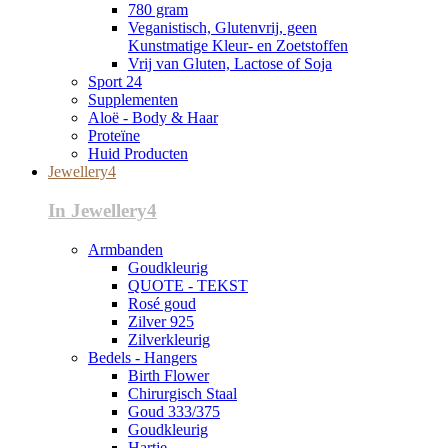
780 gram
Veganistisch, Glutenvrij, geen
Kunstmatige Kleur- en Zoetstoffen
Vrij van Gluten, Lactose of Soja
Sport 24
Supplementen
Aloë - Body & Haar
Proteïne
Huid Producten
Jewellery4
In Jewellery4
Armbanden
Goudkleurig
QUOTE - TEKST
Rosé goud
Zilver 925
Zilverkleurig
Bedels - Hangers
Birth Flower
Chirurgisch Staal
Goud 333/375
Goudkleurig
Hartje