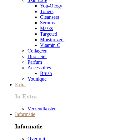
Skin Care
You-Ology
Toners
Cleansers
Serums
Masks
Targeted
Moisturizers
Vitamin C
Collageen
Duo - Set
Parfum
Accessoires
Brush
Younique
Extra
In Extra
Verzendkosten
Informatie
Informatie
Over mij