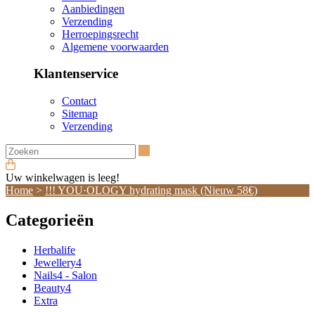
Aanbiedingen
Verzending
Herroepingsrecht
Algemene voorwaarden
Klantenservice
Contact
Sitemap
Verzending
Zoeken
Uw winkelwagen is leeg!
Home
>
!!! YOU·OLOGY hydrating mask (Nieuw 58€)
Categorieën
Herbalife
Jewellery4
Nails4 - Salon
Beauty4
Extra