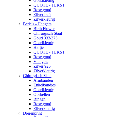
Goudkleurig
QUOTE - TEKST
Rosé goud
Zilver 925
Zilverkleurig
Bedels - Hangers
Birth Flower
Chirurgisch Staal
Goud 333/375
Goudkleurig
Hartje
QUOTE - TEKST
Rosé goud
Vleugels
Zilver 925
Zilverkleurig
Chirurgisch Staal
Armbanden
Enkelbandjes
Goudkleurig
Oorbellen
Ringen
Rosé goud
Zilverkleurig
Dierenprint