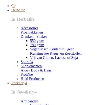
Herbalife
In Herbalife
Accessoires
Proefpakketten
Dranken - Shakes
550 gram
780 gram
Veganistisch, Glutenvrij, geen
Kunstmatige Kleur- en Zoetstoffen
Vrij van Gluten, Lactose of Soja
Sport 24
Supplementen
Aloë - Body & Haar
Proteïne
Huid Producten
Jewellery4
In Jewellery4
Armbanden