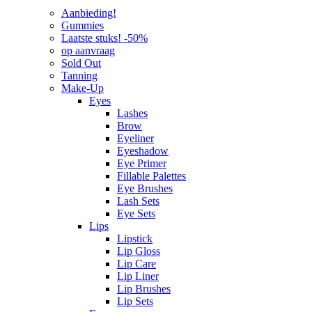
Aanbieding!
Gummies
Laatste stuks! -50%
op aanvraag
Sold Out
Tanning
Make-Up
Eyes
Lashes
Brow
Eyeliner
Eyeshadow
Eye Primer
Fillable Palettes
Eye Brushes
Lash Sets
Eye Sets
Lips
Lipstick
Lip Gloss
Lip Care
Lip Liner
Lip Brushes
Lip Sets