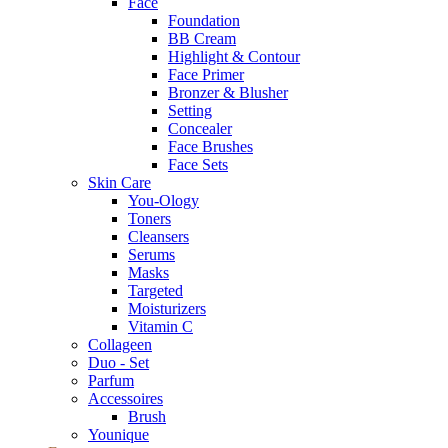
Face
Foundation
BB Cream
Highlight & Contour
Face Primer
Bronzer & Blusher
Setting
Concealer
Face Brushes
Face Sets
Skin Care
You-Ology
Toners
Cleansers
Serums
Masks
Targeted
Moisturizers
Vitamin C
Collageen
Duo - Set
Parfum
Accessoires
Brush
Younique