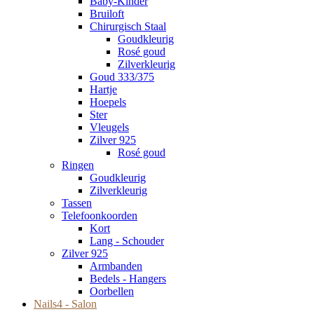
Baby-Kinder
Bruiloft
Chirurgisch Staal
Goudkleurig
Rosé goud
Zilverkleurig
Goud 333/375
Hartje
Hoepels
Ster
Vleugels
Zilver 925
Rosé goud
Ringen
Goudkleurig
Zilverkleurig
Tassen
Telefoonkoorden
Kort
Lang - Schouder
Zilver 925
Armbanden
Bedels - Hangers
Oorbellen
Nails4 - Salon