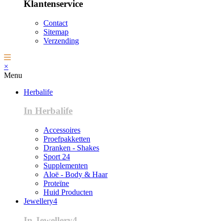
Klantenservice
Contact
Sitemap
Verzending
×
Menu
Herbalife
In Herbalife
Accessoires
Proefpakketten
Dranken - Shakes
Sport 24
Supplementen
Aloë - Body & Haar
Proteïne
Huid Producten
Jewellery4
In Jewellery4