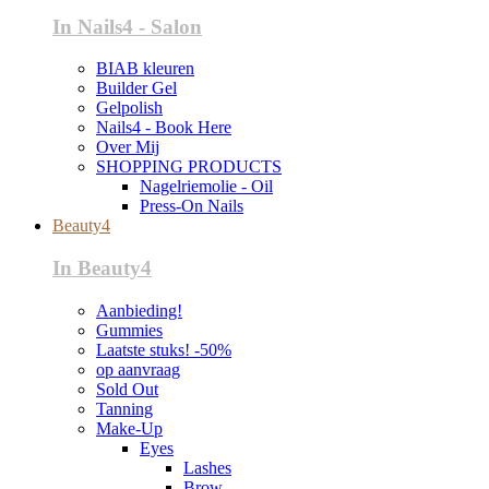
In Nails4 - Salon
BIAB kleuren
Builder Gel
Gelpolish
Nails4 - Book Here
Over Mij
SHOPPING PRODUCTS
Nagelriemolie - Oil
Press-On Nails
Beauty4
In Beauty4
Aanbieding!
Gummies
Laatste stuks! -50%
op aanvraag
Sold Out
Tanning
Make-Up
Eyes
Lashes
Brow