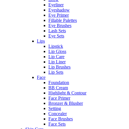
Eyeliner
Eyeshadow
Eye Primer
Fillable Palettes
Eye Brushes
Lash Sets
Eye Sets
Lips
Lipstick
Lip Gloss
Lip Care
Lip Liner
Lip Brushes
Lip Sets
Face
Foundation
BB Cream
Highlight & Contour
Face Primer
Bronzer & Blusher
Setting
Concealer
Face Brushes
Face Sets