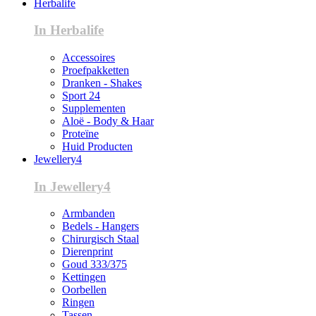
Herbalife
In Herbalife
Accessoires
Proefpakketten
Dranken - Shakes
Sport 24
Supplementen
Aloë - Body & Haar
Proteïne
Huid Producten
Jewellery4
In Jewellery4
Armbanden
Bedels - Hangers
Chirurgisch Staal
Dierenprint
Goud 333/375
Kettingen
Oorbellen
Ringen
Tassen