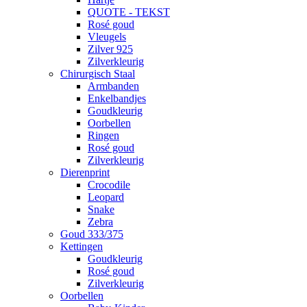
QUOTE - TEKST
Rosé goud
Vleugels
Zilver 925
Zilverkleurig
Chirurgisch Staal
Armbanden
Enkelbandjes
Goudkleurig
Oorbellen
Ringen
Rosé goud
Zilverkleurig
Dierenprint
Crocodile
Leopard
Snake
Zebra
Goud 333/375
Kettingen
Goudkleurig
Rosé goud
Zilverkleurig
Oorbellen