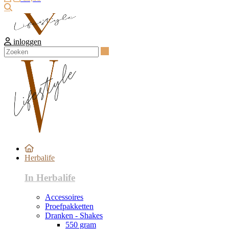
Zoeken
inloggen
Zoeken
Herbalife
In Herbalife
Accessoires
Proefpakketten
Dranken - Shakes
550 gram